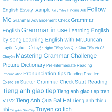
Follow
English
Essay sample
Finding Job
Fairy Tales
Me
Grammar
Grammar Advancement Check
Grammar in use
Learning English
English
by song
Learning English with Mr.Duncan
Luyện Nghe - Dễ
Luyện Nghe Tiếng Anh Qua Giao Tiếp Và Câu
Mastering Grammar Challenge
Chuyện
Picture Dictionary
Pre-Intermediate Reading
Pronunciation tips
Reading Practice
Pronunciation
Start Reading
Starter Grammar Check
Exercise
Tieng anh giao tiep
Tieng anh giao tiep tren
Tieng Anh Qua Bai Hat
VTV2
Tieng anh thieu
Truyen co tich
nhi
Tiếng Anh Giao Tiếp