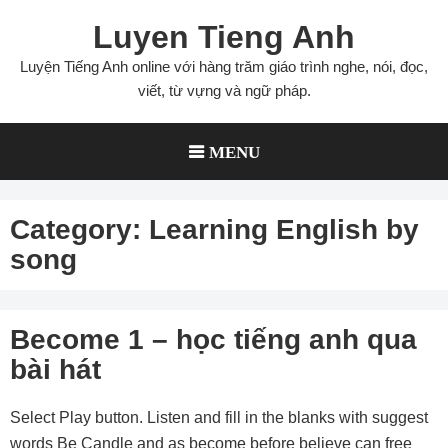
Skip
Luyen Tieng Anh
to
content
Luyện Tiếng Anh online với hàng trăm giáo trình nghe, nói, đọc,
viết, từ vựng và ngữ pháp.
MENU
Category:
Learning English by
song
Become 1 – học tiếng anh qua
bài hát
Select Play button. Listen and fill in the blanks with suggest
words Be Candle and as become before believe can free