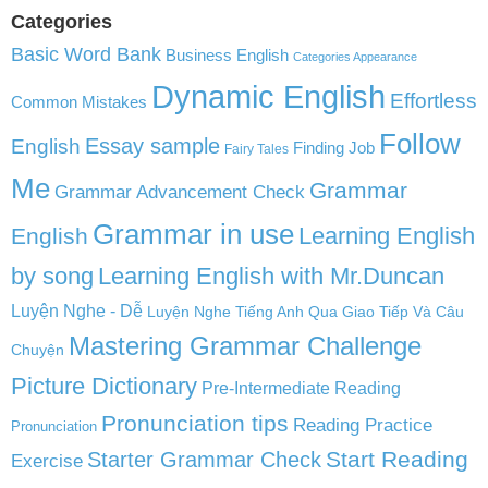
Categories
Basic Word Bank
Business English
Categories Appearance
Dynamic English
Effortless
Common Mistakes
Follow
English
Essay sample
Finding Job
Fairy Tales
Me
Grammar
Grammar Advancement Check
Grammar in use
Learning English
English
by song
Learning English with Mr.Duncan
Luyện Nghe - Dễ
Luyện Nghe Tiếng Anh Qua Giao Tiếp Và Câu
Mastering Grammar Challenge
Chuyện
Picture Dictionary
Pre-Intermediate Reading
Pronunciation tips
Reading Practice
Pronunciation
Start Reading
Starter Grammar Check
Exercise