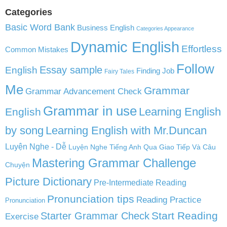
Categories
Basic Word Bank
Business English
Categories Appearance
Dynamic English
Effortless
Common Mistakes
Follow
English
Essay sample
Finding Job
Fairy Tales
Me
Grammar
Grammar Advancement Check
Grammar in use
Learning English
English
by song
Learning English with Mr.Duncan
Luyện Nghe - Dễ
Luyện Nghe Tiếng Anh Qua Giao Tiếp Và Câu
Mastering Grammar Challenge
Chuyện
Picture Dictionary
Pre-Intermediate Reading
Pronunciation tips
Reading Practice
Pronunciation
Start Reading
Starter Grammar Check
Exercise