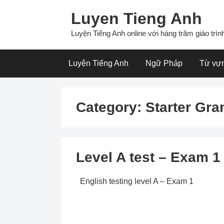
Skip
Luyen Tieng Anh
to
content
Luyện Tiếng Anh online với hàng trăm giáo trình
Luyện Tiếng Anh
Ngữ Pháp
Từ vự
Category:
Starter Gr
Level A test – Exam 1
English testing level A – Exam 1