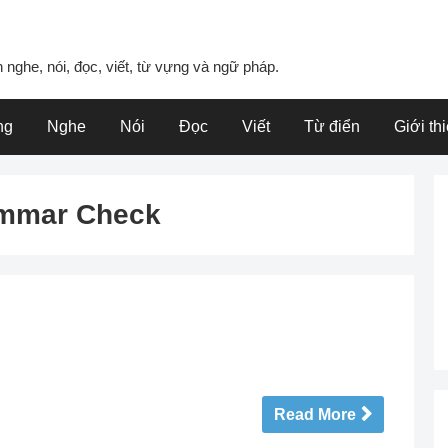
 nghe, nói, đọc, viết, từ vựng và ngữ pháp.
ng
Nghe
Nói
Đọc
Viết
Từ điển
Giới th
ammar Check
Read More