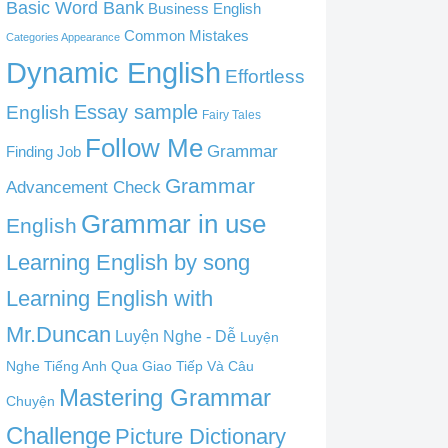
Basic Word Bank
Business English
Common Mistakes
Categories Appearance
Dynamic English
Effortless
English
Essay sample
Fairy Tales
Follow Me
Grammar
Finding Job
Grammar
Advancement Check
Grammar in use
English
Learning English by song
Learning English with
Mr.Duncan
Luyện Nghe - Dễ
Luyện
Nghe Tiếng Anh Qua Giao Tiếp Và Câu
Mastering Grammar
Chuyện
Challenge
Picture Dictionary