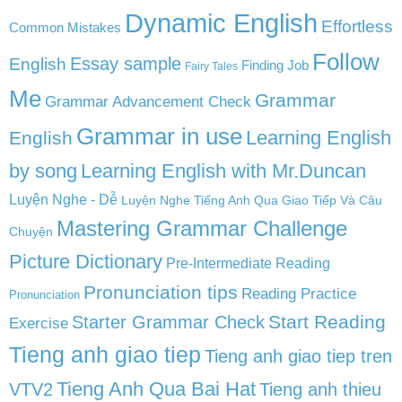
Dynamic English
Effortless
Common Mistakes
Follow
English
Essay sample
Finding Job
Fairy Tales
Me
Grammar
Grammar Advancement Check
Grammar in use
Learning English
English
by song
Learning English with Mr.Duncan
Luyện Nghe - Dễ
Luyện Nghe Tiếng Anh Qua Giao Tiếp Và Câu
Mastering Grammar Challenge
Chuyện
Picture Dictionary
Pre-Intermediate Reading
Pronunciation tips
Reading Practice
Pronunciation
Start Reading
Starter Grammar Check
Exercise
Tieng anh giao tiep
Tieng anh giao tiep tren
Tieng Anh Qua Bai Hat
VTV2
Tieng anh thieu