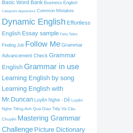
Basic Word Bank
Business English
Common Mistakes
Categories Appearance
Dynamic English
Effortless
English
Essay sample
Fairy Tales
Follow Me
Grammar
Finding Job
Grammar
Advancement Check
Grammar in use
English
Learning English by song
Learning English with
Mr.Duncan
Luyện Nghe - Dễ
Luyện
Nghe Tiếng Anh Qua Giao Tiếp Và Câu
Mastering Grammar
Chuyện
Challenge
Picture Dictionary