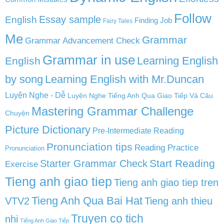
Follow
English
Essay sample
Finding Job
Fairy Tales
Me
Grammar
Grammar Advancement Check
Grammar in use
Learning English
English
by song
Learning English with Mr.Duncan
Luyện Nghe - Dễ
Luyện Nghe Tiếng Anh Qua Giao Tiếp Và Câu
Mastering Grammar Challenge
Chuyện
Picture Dictionary
Pre-Intermediate Reading
Pronunciation tips
Reading Practice
Pronunciation
Start Reading
Starter Grammar Check
Exercise
Tieng anh giao tiep
Tieng anh giao tiep tren
Tieng Anh Qua Bai Hat
VTV2
Tieng anh thieu
Truyen co tich
nhi
Tiếng Anh Giao Tiếp