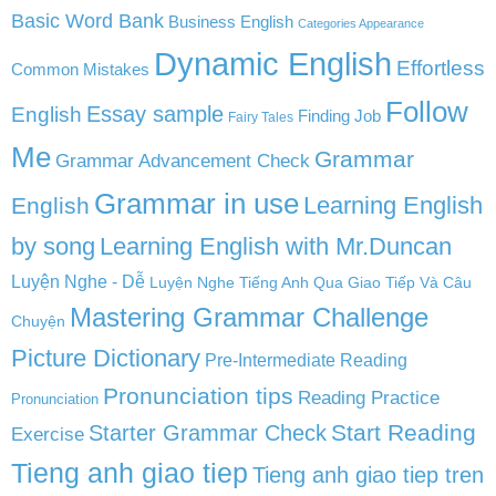
Basic Word Bank
Business English
Categories Appearance
Dynamic English
Effortless
Common Mistakes
Follow
English
Essay sample
Finding Job
Fairy Tales
Me
Grammar
Grammar Advancement Check
Grammar in use
Learning English
English
by song
Learning English with Mr.Duncan
Luyện Nghe - Dễ
Luyện Nghe Tiếng Anh Qua Giao Tiếp Và Câu
Mastering Grammar Challenge
Chuyện
Picture Dictionary
Pre-Intermediate Reading
Pronunciation tips
Reading Practice
Pronunciation
Start Reading
Starter Grammar Check
Exercise
Tieng anh giao tiep
Tieng anh giao tiep tren