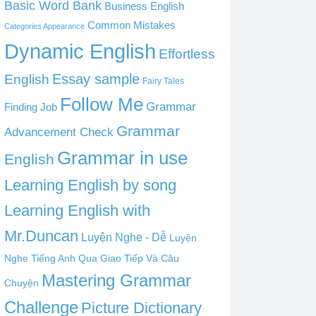
Basic Word Bank
Business English
Common Mistakes
Categories Appearance
Dynamic English
Effortless
English
Essay sample
Fairy Tales
Follow Me
Grammar
Finding Job
Grammar
Advancement Check
Grammar in use
English
Learning English by song
Learning English with
Mr.Duncan
Luyện Nghe - Dễ
Luyện
Nghe Tiếng Anh Qua Giao Tiếp Và Câu
Mastering Grammar
Chuyện
Challenge
Picture Dictionary