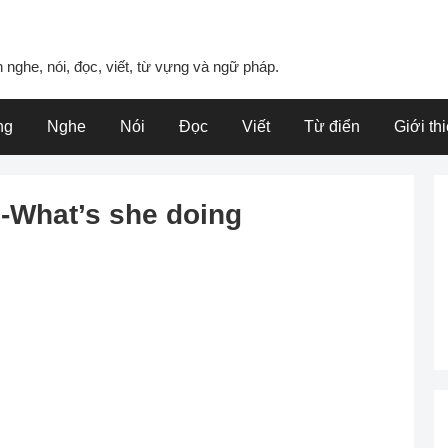
 nghe, nói, đọc, viết, từ vựng và ngữ pháp.
ng
Nghe
Nói
Đọc
Viết
Từ điển
Giới th
2-What’s she doing