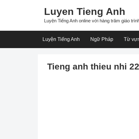
Skip
Luyen Tieng Anh
to
content
Luyện Tiếng Anh online với hàng trăm giáo trình
Luyện Tiếng Anh
Ngữ Pháp
Từ vự
Tieng anh thieu nhi 2