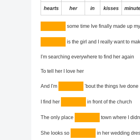
hearts
her
in
kisses
minut
some time Ive finally made up m
is the girl and I really want to m
I'm searching everywhere to find her again
To tell her I love her
And I'm
'bout the things Ive done
I find her
in front of the church
The only place
town where I didn
She looks so
in her wedding dre