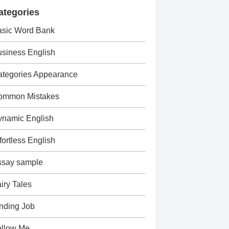
ategories
asic Word Bank
siness English
tegories Appearance
ommon Mistakes
ynamic English
fortless English
ssay sample
iry Tales
nding Job
ollow Me