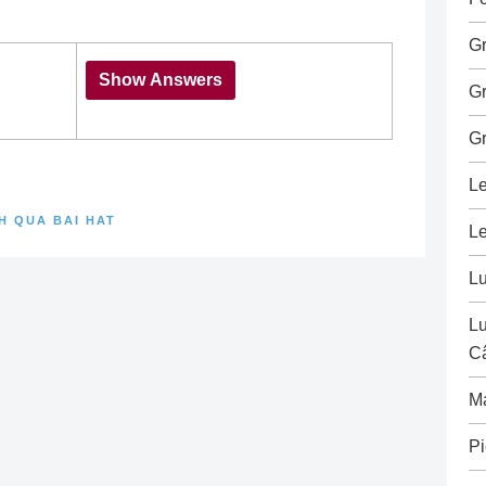
G
G
G
Le
H QUA BAI HAT
Le
L
Lu
C
M
Pi