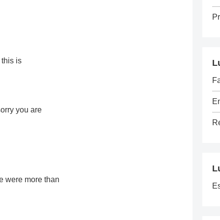
Pr
this is
L
Fa
E
orry you are
Re
L
e were more than
E