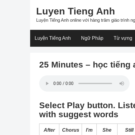
Skip
Luyen Tieng Anh
to
content
Luyện Tiếng Anh online với hàng trăm giáo trình ng
Luyện Tiếng Anh
Ngữ Pháp
Từ vựng
25 Minutes – học tiếng 
Select Play button. List
with suggest words
After
Chorus
I'm
She
Still