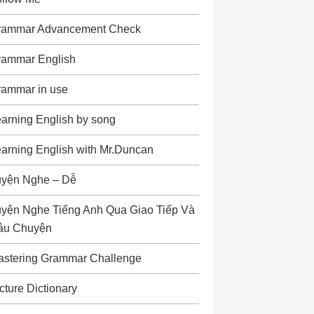
rammar Advancement Check
rammar English
rammar in use
arning English by song
arning English with Mr.Duncan
uyện Nghe – Dễ
yện Nghe Tiếng Anh Qua Giao Tiếp Và
âu Chuyện
astering Grammar Challenge
cture Dictionary