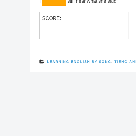
I
still hear what she said
SCORE:
LEARNING ENGLISH BY SONG
,
TIENG AN