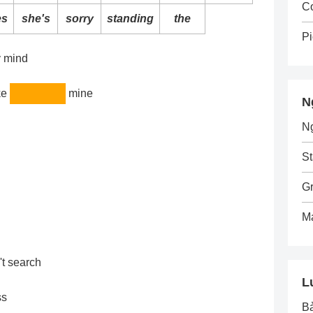
C
es
she's
sorry
standing
the
Pi
y mind
ake
mine
N
N
St
G
M
't search
L
ss
B