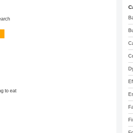
C
B
arch
Bu
Ca
C
D
Ef
g to eat
E
Fa
Fi
F