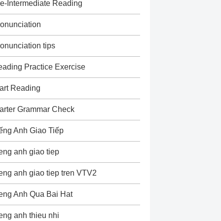
e-Intermediate Reading
onunciation
onunciation tips
ading Practice Exercise
art Reading
arter Grammar Check
ếng Anh Giao Tiếp
eng anh giao tiep
eng anh giao tiep tren VTV2
eng Anh Qua Bai Hat
eng anh thieu nhi