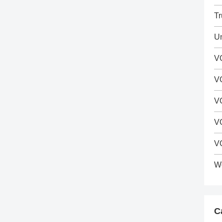
Tr
Un
VO
V
V
VO
V
Wo
C