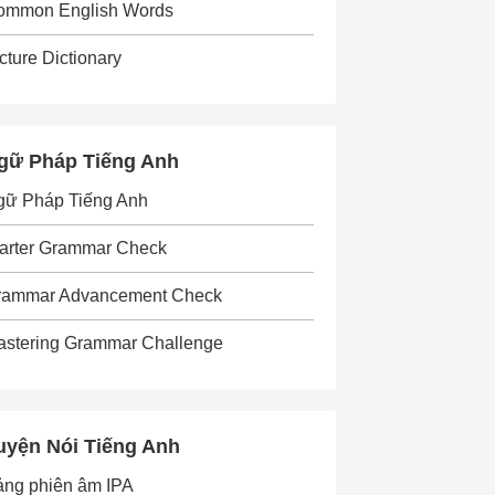
ommon English Words
cture Dictionary
gữ Pháp Tiếng Anh
gữ Pháp Tiếng Anh
arter Grammar Check
rammar Advancement Check
astering Grammar Challenge
uyện Nói Tiếng Anh
ảng phiên âm IPA