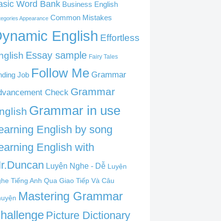
asic Word Bank
Business English
Common Mistakes
tegories Appearance
ynamic English
Effortless
nglish
Essay sample
Fairy Tales
Follow Me
Grammar
nding Job
Grammar
dvancement Check
Grammar in use
nglish
earning English by song
earning English with
r.Duncan
Luyện Nghe - Dễ
Luyện
he Tiếng Anh Qua Giao Tiếp Và Câu
Mastering Grammar
huyện
hallenge
Picture Dictionary