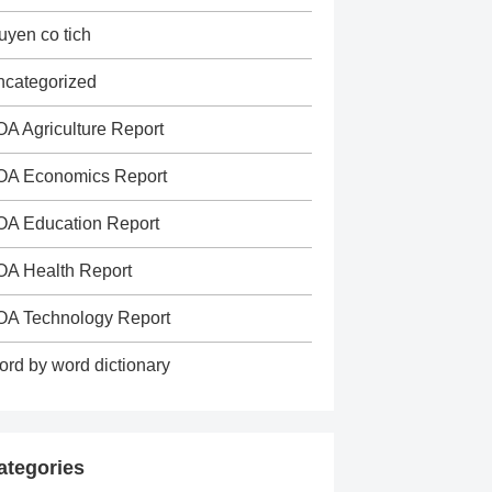
uyen co tich
categorized
A Agriculture Report
OA Economics Report
OA Education Report
A Health Report
OA Technology Report
rd by word dictionary
ategories