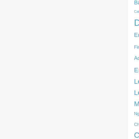
B
Ca
D
E
Fi
A
E
L
L
M
Ng
C
C