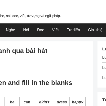
he, nói, đọc, viết, từ vựng và ngữ pháp.
Nghe
Nói
Đọc
Viết
Từ điển
Giới thiệu
L
anh qua bài hát
L
Lu
Lu
en and fill in the blanks
T
be
can
didn't
dress
happy