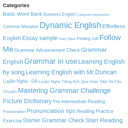
Categories
Basic Word Bank
Business English
Categories Appearance
Dynamic English
Effortless
Common Mistakes
Follow
English
Essay sample
Finding Job
Fairy Tales
Me
Grammar
Grammar Advancement Check
Grammar in use
Learning English
English
by song
Learning English with Mr.Duncan
Luyện Nghe - Dễ
Luyện Nghe Tiếng Anh Qua Giao Tiếp Và Câu
Mastering Grammar Challenge
Chuyện
Picture Dictionary
Pre-Intermediate Reading
Pronunciation tips
Reading Practice
Pronunciation
Start Reading
Starter Grammar Check
Exercise