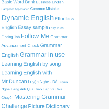
Basic Word Bank
Business English
Common Mistakes
Categories Appearance
Dynamic English
Effortless
English
Essay sample
Fairy Tales
Follow Me
Grammar
Finding Job
Grammar
Advancement Check
Grammar in use
English
Learning English by song
Learning English with
Mr.Duncan
Luyện Nghe - Dễ
Luyện
Nghe Tiếng Anh Qua Giao Tiếp Và Câu
Mastering Grammar
Chuyện
Challenge
Picture Dictionary