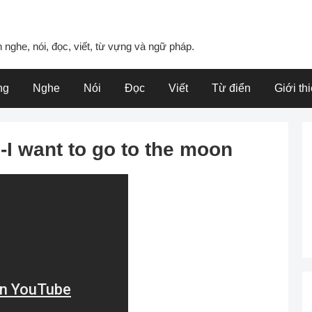
 nghe, nói, đọc, viết, từ vựng và ngữ pháp.
ng
Nghe
Nói
Đọc
Viết
Từ điển
Giới th
-I want to go to the moon