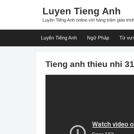
Skip
Luyen Tieng Anh
to
content
Luyện Tiếng Anh online với hàng trăm giáo trình
Luyện Tiếng Anh
Ngữ Pháp
Từ vự
Tieng anh thieu nhi 31