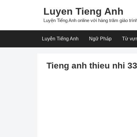
Skip
Luyen Tieng Anh
to
content
Luyện Tiếng Anh online với hàng trăm giáo trình
Luyện Tiếng Anh
Ngữ Pháp
Từ vự
Tieng anh thieu nhi 3