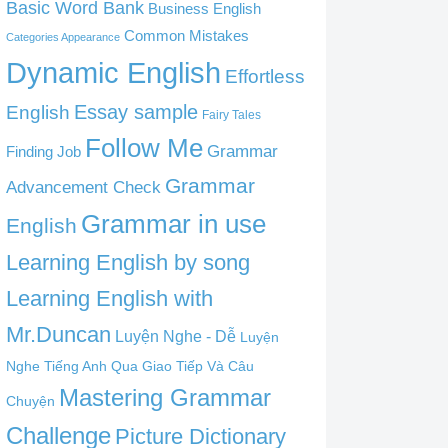
Basic Word Bank
Business English
Common Mistakes
Categories Appearance
Dynamic English
Effortless
English
Essay sample
Fairy Tales
Follow Me
Grammar
Finding Job
Grammar
Advancement Check
Grammar in use
English
Learning English by song
Learning English with
Mr.Duncan
Luyện Nghe - Dễ
Luyện
Nghe Tiếng Anh Qua Giao Tiếp Và Câu
Mastering Grammar
Chuyện
Challenge
Picture Dictionary