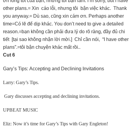
ơn lòng tốt của bạn, nhưng tôi bận lắm. I’m sorry, but I have
other plans.= Xin cáo lỗi, nhưng tôi bận việc khác. Thank
you anyway.= Dù sao, cũng xin cám ơn. Perhaps another
time=Có lẽ để dịp khác. You don’t need to give a detailed
reason.=bạn không cần phải đưa lý do rõ ràng, đầy đủ chi
tiết [tại sao không nhận lời mời.] Chỉ cần nói, “I have other
plans”.=tôi bận chuyện khác mất rồi..
Cut 6
Gary’s Tips: Accepting and Declining Invitations
Larry: Gary’s Tips.
Gary discusses accepting and declining invitations.
UPBEAT MUSIC
Eliz: Now it’s time for Gary’s Tips with Gary Engleton!