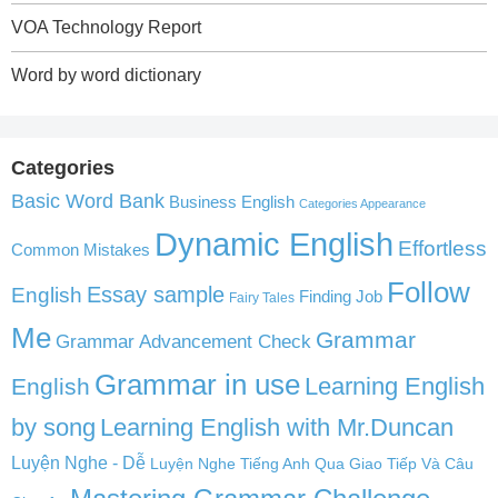
VOA Technology Report
Word by word dictionary
Categories
Basic Word Bank
Business English
Categories Appearance
Dynamic English
Effortless
Common Mistakes
Follow
English
Essay sample
Finding Job
Fairy Tales
Me
Grammar
Grammar Advancement Check
Grammar in use
Learning English
English
by song
Learning English with Mr.Duncan
Luyện Nghe - Dễ
Luyện Nghe Tiếng Anh Qua Giao Tiếp Và Câu