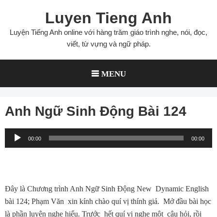
Skip
Luyen Tieng Anh
to
content
Luyện Tiếng Anh online với hàng trăm giáo trình nghe, nói, đọc,
viết, từ vựng và ngữ pháp.
MENU
Anh Ngữ Sinh Động Bài 124
Audio
00:00
00:00
Player
Ðây là Chương trình Anh Ngữ Sinh Ðộng New Dynamic English
bài 124; Phạm Văn xin kính chào quí vị thính giả. Mở đầu bài học
là phần luyện nghe hiểu. Trước hết quí vị nghe một câu hỏi, rồi