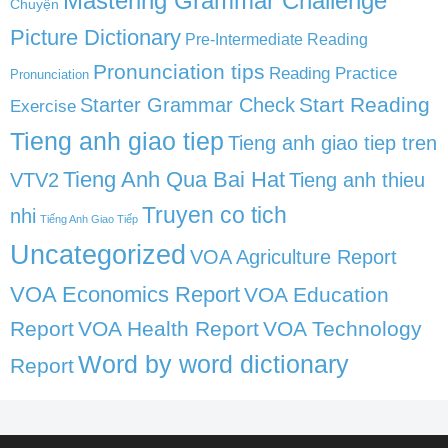
Mastering Grammar Challenge
Chuyện
Picture Dictionary
Pre-Intermediate Reading
Pronunciation tips
Reading Practice
Pronunciation
Start Reading
Starter Grammar Check
Exercise
Tieng anh giao tiep
Tieng anh giao tiep tren
Tieng Anh Qua Bai Hat
VTV2
Tieng anh thieu
Truyen co tich
nhi
Tiếng Anh Giao Tiếp
Uncategorized
VOA Agriculture Report
VOA Economics Report
VOA Education
Report
VOA Health Report
VOA Technology
Word by word dictionary
Report