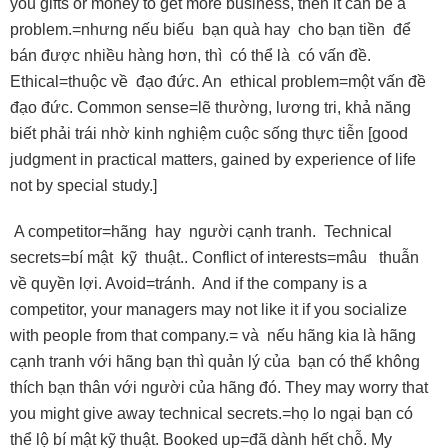
you gifts or money to get more business, then it can be a
problem.=nhưng nếu biếu bạn quà hay cho bạn tiền để
bán được nhiều hàng hơn, thì có thể là có vấn đề.
Ethical=thuộc về đạo đức. An ethical problem=một vấn đề
đạo đức. Common sense=lẽ thường, lương tri, khả năng
biết phải trái nhờ kinh nghiệm cuộc sống thực tiễn [good
judgment in practical matters, gained by experience of life
not by special study.]
A competitor=hãng hay người cạnh tranh. Technical
secrets=bí mật kỹ thuật.. Conflict of interests=mâu thuẫn
về quyền lợi. Avoid=tránh. And if the company is a
competitor, your managers may not like it if you socialize
with people from that company.= và nếu hãng kia là hãng
cạnh tranh với hãng bạn thì quản lý của bạn có thể không
thích bạn thân với người của hãng đó. They may worry that
you might give away technical secrets.=họ lo ngại bạn có
thể lộ bí mật kỹ thuật. Booked up=đã dành hết chỗ. My