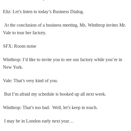
Eliz: Let’s listen to today’s Business Dialog.
At the conclusion of a business meeting, Ms. Winthrop invites Mr.
Vale to tour her factory.
SFX: Room noise
Winthrop: I’d like to invite you to see our factory while you’re in
New York.
Vale: That’s very kind of you.
But I’m afraid my schedule is booked up all next week.
Winthrop: That’s too bad. Well, let’s keep in touch.
I may be in London early next year…