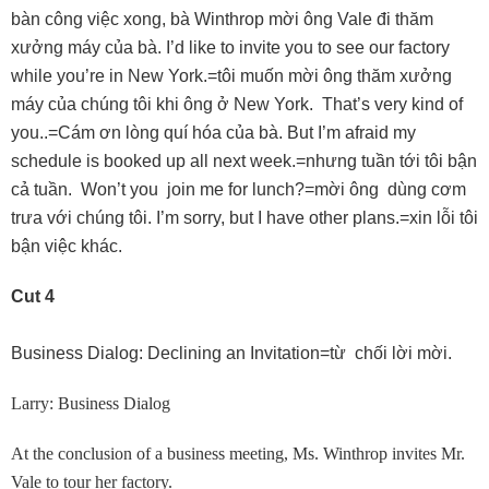
bàn công việc xong, bà Winthrop mời ông Vale đi thăm
xưởng máy của bà. I’d like to invite you to see our factory
while you’re in New York.=tôi muốn mời ông thăm xưởng
máy của chúng tôi khi ông ở New York. That’s very kind of
you..=Cám ơn lòng quí hóa của bà. But I’m afraid my
schedule is booked up all next week.=nhưng tuần tới tôi bận
cả tuần. Won’t you join me for lunch?=mời ông dùng cơm
trưa với chúng tôi. I’m sorry, but I have other plans.=xin lỗi tôi
bận việc khác.
Cut 4
Business Dialog: Declining an Invitation=từ chối lời mời.
Larry: Business Dialog
At the conclusion of a business meeting, Ms. Winthrop invites Mr.
Vale to tour her factory.