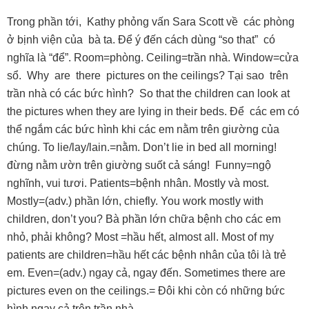
Trong phần tới, Kathy phỏng vấn Sara Scott về các phòng
ở bịnh viện của bà ta. Ðể ý đến cách dùng “so that” có
nghĩa là “để”. Room=phòng. Ceiling=trần nhà. Window=cửa
sổ. Why are there pictures on the ceilings? Tại sao trên
trần nhà có các bức hình? So that the children can look at
the pictures when they are lying in their beds. Ðể các em có
thể ngắm các bức hình khi các em nằm trên giường của
chúng. To lie/lay/lain.=nằm. Don’t lie in bed all morning!
đừng nằm ườn trên giường suốt cả sáng! Funny=ngộ
nghĩnh, vui tươi. Patients=bệnh nhân. Mostly và most.
Mostly=(adv.) phần lớn, chiefly. You work mostly with
children, don’t you? Bà phần lớn chữa bệnh cho các em
nhỏ, phải không? Most =hầu hết, almost all. Most of my
patients are children=hầu hết các bệnh nhân của tôi là trẻ
em. Even=(adv.) ngay cả, ngay đến. Sometimes there are
pictures even on the ceilings.= Ðôi khi còn có những bức
hình ngay cả trên trần nhà.