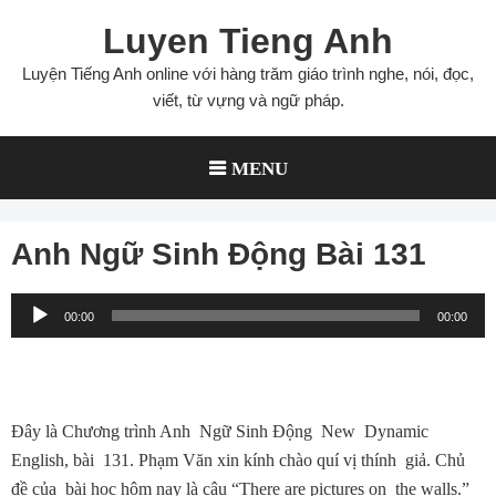
Skip
Luyen Tieng Anh
to
content
Luyện Tiếng Anh online với hàng trăm giáo trình nghe, nói, đọc,
viết, từ vựng và ngữ pháp.
MENU
Anh Ngữ Sinh Động Bài 131
Audio
00:00
00:00
Player
Ðây là Chương trình Anh Ngữ Sinh Ðộng New Dynamic
English, bài 131. Phạm Văn xin kính chào quí vị thính giả. Chủ
đề của bài học hôm nay là câu “There are pictures on the walls.”