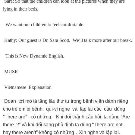
Sara: So that the children can look at the pictures when they are
lying in their beds.
We want our children to feel comfortable.
Kathy: Our guest is Dr. Sara Scott. We’ll talk more after our break.
This is New Dynamic English.
MUSIC
Vietnamese Explanation
Ðoạn tới mô tả tầng lầu thứ tư trong bệnh viện dành riêng
cho trẻ em bị bệnh; quí-vị nghe và lập lại các câu dùng
“There are” –có những. Khi đổi thành câu hỏi, ta dùng “Are
there..?” và khi đổi sang phủ định ta dùng “There are not,
hay there aren’t”-không có những…Xin nghe và lập lại.