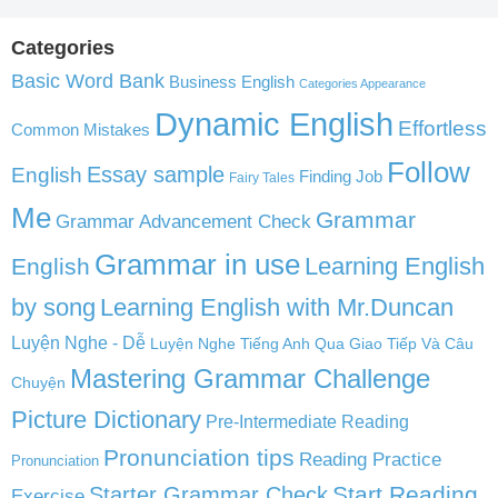
Categories
Basic Word Bank
Business English
Categories Appearance
Dynamic English
Effortless
Common Mistakes
Follow
English
Essay sample
Finding Job
Fairy Tales
Me
Grammar
Grammar Advancement Check
Grammar in use
Learning English
English
by song
Learning English with Mr.Duncan
Luyện Nghe - Dễ
Luyện Nghe Tiếng Anh Qua Giao Tiếp Và Câu
Mastering Grammar Challenge
Chuyện
Picture Dictionary
Pre-Intermediate Reading
Pronunciation tips
Reading Practice
Pronunciation
Start Reading
Starter Grammar Check
Exercise