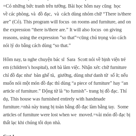
=Có những bức tranh trên tường. Bài học hôm nay cũng học
về các phòng, và đồ đạc, và cách dùng nhóm chữ “There is/there
are” (Có). This program will focus on rooms and furniture, and on
the expression “there is/there are.” It will also focus on giving
reasons, using the expression ”so that”=cũng chú trọng vào cách
nói lý do bằng cách dùng “so that.”
Hôm nay, ta nghe chuyện bác sĩ Sara Scott nói về bịnh viện trẻ
em (children’s hospital), nơi bà làm việc. Nhận xét: chữ furniture
chỉ đồ đạc như bàn ghế tủ, giường, dùng như danh từ số ít; nếu
muốn nói một món đồ đạc thì dùng “a piece of furniture” hay “an
article of furniture.” Ðộng từ là “to furnish”- trang bị đồ đạc. Thí
dụ, This house was furnished entirely with handmade
furniture.=nhà này trang bị toàn bằng đồ đạc làm bằng tay. Some
articles of furniture were lost when we moved.=vài món đồ đạc bị
thất lạc khi chúng tôi dọn nhà.