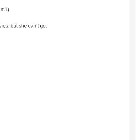
rt 1)
ies, but she can’t go.