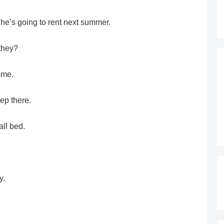
he’s going to rent next summer.
they?
ome.
ep there.
ll bed.
y.