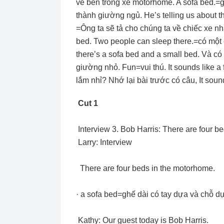
về bên trong xe motorhome. A sofa bed.=g
thành giường ngủ. He’s telling us about t
=Ông ta sẽ tả cho chúng ta về chiếc xe n
bed. Two people can sleep there.=có một 
there’s a sofa bed and a small bed. Và có
giường nhỏ. Fun=vui thú. It sounds like a f
lắm nhỉ? Nhớ lại bài trước có câu, It sound
Cut 1
Interview 3. Bob Harris: There are four be
Larry: Interview
There are four beds in the motorhome.
· a sofa bed=ghế dài có tay dựa và chỗ d
Kathy: Our guest today is Bob Harris.