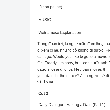
(short pause)
MUSIC
Vietnamese Explanation
Trong đoạn tới, ta nghe mẩu đàm thoại h
đi xem ci nê, nhưng cô không đi được. Fre
can’t go. Would you like to go to a movie
Oh, Freddy, I’m sorry, but I can’t. =Ồ, anh
date.=mời ai đi chơi. Nếu bạn mời ai, thì 
your date for the dance? Ai là người sẽ đi
và lập lại.
Cut 3
Daily Dialogue: Making a Date (Part 1)