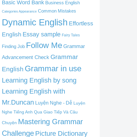
Basic Word Bank
Business English
Common Mistakes
Categories Appearance
Dynamic English
Effortless
English
Essay sample
Fairy Tales
Follow Me
Grammar
Finding Job
Grammar
Advancement Check
Grammar in use
English
Learning English by song
Learning English with
Mr.Duncan
Luyện Nghe - Dễ
Luyện
Nghe Tiếng Anh Qua Giao Tiếp Và Câu
Mastering Grammar
Chuyện
Challenge
Picture Dictionary