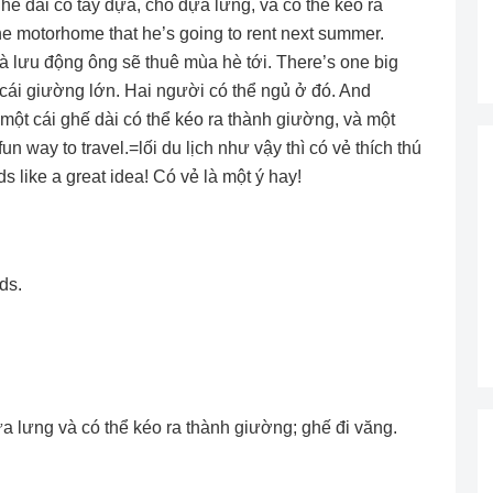
hế dài có tay dựa, chỗ dựa lưng, và có thể kéo ra
volume.
he motorhome that he’s going to rent next summer.
hà lưu động ông sẽ thuê mùa hè tới. There’s one big
cái giường lớn. Hai người có thể ngủ ở đó. And
 một cái ghế dài có thể kéo ra thành giường, và một
un way to travel.=lối du lịch như vậy thì có vẻ thích thú
s like a great idea! Có vẻ là một ý hay!
ds.
ựa lưng và có thể kéo ra thành giường; ghế đi văng.