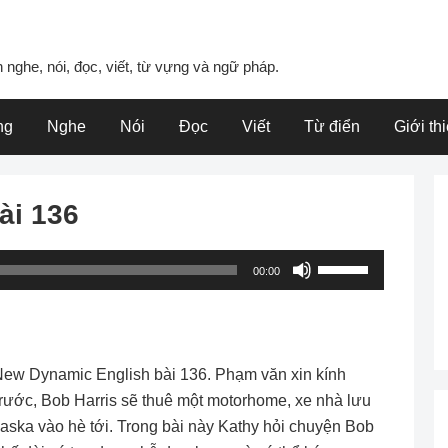
 nghe, nói, đọc, viết, từ vựng và ngữ pháp.
ng
Nghe
Nói
Đọc
Viết
Từ điển
Giới th
ài 136
Use
00:00
Up/Down
Arrow
keys
to
New Dynamic English bài 136. Phạm văn xin kính
increase
i trước, Bob Harris sẽ thuê một motorhome, xe nhà lưu
or
laska vào hè tới. Trong bài này Kathy hỏi chuyện Bob
decrease