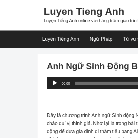
Skip
Luyen Tieng Anh
to
content
Luyện Tiếng Anh online với hàng trăm giáo trình
Luyện Tiếng Anh
Ngữ Pháp
Từ vự
Anh Ngữ Sinh Động B
Audio
00:00
Player
Ðây là chương trình Anh ngữ Sinh động 
chào quí vị thính giả. Nhớ lại là trong bà
động để đưa gia đình đi thăm tiểu bang A