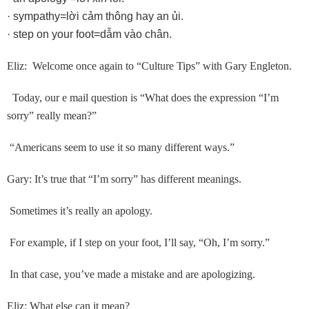
· sympathy=lời cảm thông hay an ủi.
· step on your foot=dẫm vào chân.
Eliz: Welcome once again to “Culture Tips” with Gary Engleton.
Today, our e mail question is “What does the expression “I’m
sorry” really mean?”
“Americans seem to use it so many different ways.”
Gary: It’s true that “I’m sorry” has different meanings.
Sometimes it’s really an apology.
For example, if I step on your foot, I’ll say, “Oh, I’m sorry.”
In that case, you’ve made a mistake and are apologizing.
Eliz: What else can it mean?