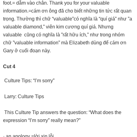
foot.= dẵm vào chân. Thank you for your valuable
information.=cám ơn ông đã cho biết những tin tức rất quan
trọng. Thường thì chữ “valuable”có nghĩa là “quí giá” như ”a
valuable diamond,” viên kim cương quí giá. Nhưng
valuable cũng có nghĩa là ”rất hữu ích,” như trong nhóm
chữ ”valuable information” mà Elizabeth dùng để cám ơn
Gary ở cuối đoạn này.
Cut 4
Culture Tips: “I’m sorry”
Larry: Culture Tips
This Culture Tip answers the question: “What does the
expression “I’m sorry” really mean?”
· an apology =lời xin lỗi.