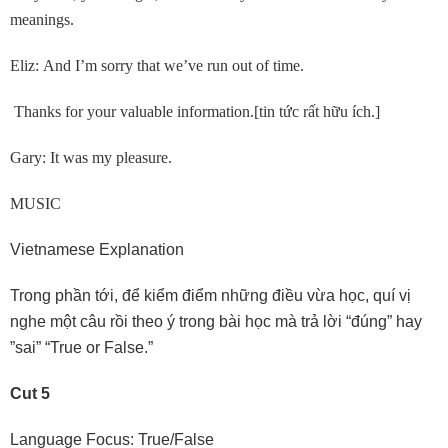
meanings.
Eliz: And I’m sorry that we’ve run out of time.
Thanks for your valuable information.[tin tức rất hữu ích.]
Gary: It was my pleasure.
MUSIC
Vietnamese Explanation
Trong phần tới, để kiểm điểm những điều vừa học, quí vị
nghe một câu rồi theo ý trong bài học mà trả lời “đúng” hay
”sai” “True or False.”
Cut 5
Language Focus: True/False