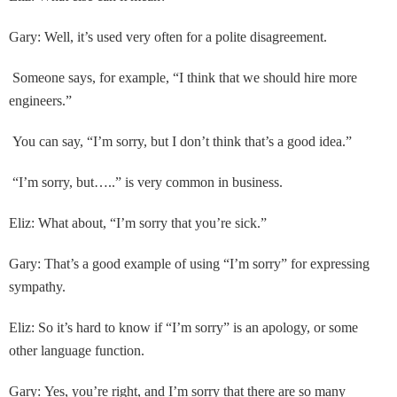
Gary: Well, it’s used very often for a polite disagreement.
Someone says, for example, “I think that we should hire more
engineers.”
You can say, “I’m sorry, but I don’t think that’s a good idea.”
“I’m sorry, but…..” is very common in business.
Eliz: What about, “I’m sorry that you’re sick.”
Gary: That’s a good example of using “I’m sorry” for expressing
sympathy.
Eliz: So it’s hard to know if “I’m sorry” is an apology, or some
other language function.
Gary: Yes, you’re right, and I’m sorry that there are so many