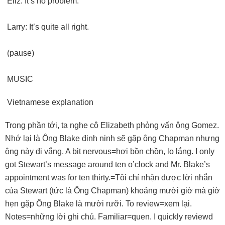
Eliz: It’s no problem.
Larry: It’s quite all right.
(pause)
MUSIC
Vietnamese explanation
Trong phần tới, ta nghe cô Elizabeth phỏng vấn ông Gomez.
Nhớ lại là Ông Blake đinh ninh sẽ gặp ông Chapman nhưng
ông này đi vắng. A bit nervous=hơi bồn chồn, lo lắng. I only
got Stewart’s message around ten o’clock and Mr. Blake’s
appointment was for ten thirty.=Tôi chỉ nhận được lời nhắn
của Stewart (tức là Ông Chapman) khoảng mười giờ mà giờ
hẹn gặp Ông Blake là mười rưỡi. To review=xem lại.
Notes=những lời ghi chú. Familiar=quen. I quickly reviewd