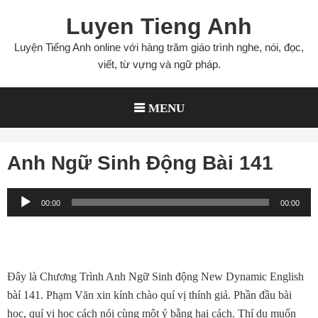
Skip
Luyen Tieng Anh
to
content
Luyện Tiếng Anh online với hàng trăm giáo trình nghe, nói, đọc,
viết, từ vựng và ngữ pháp.
MENU
Anh Ngữ Sinh Động Bài 141
Audio
00:00
00:00
Player
Đây là Chương Trình Anh Ngữ Sinh động New Dynamic English
bàí 141. Phạm Văn xin kính chào quí vị thính giả. Phần đầu bài
học, quí vị học cách nói cùng một ý bằng hai cách. Thí dụ muốn