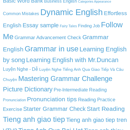
Basic Word Bank
Business English
Categories Appearance
Dynamic English
Effortless
Common Mistakes
Follow
English
Essay sample
Finding Job
Fairy Tales
Me
Grammar
Grammar Advancement Check
Grammar in use
Learning English
English
by song
Learning English with Mr.Duncan
Luyện Nghe - Dễ
Luyện Nghe Tiếng Anh Qua Giao Tiếp Và Câu
Mastering Grammar Challenge
Chuyện
Picture Dictionary
Pre-Intermediate Reading
Pronunciation tips
Reading Practice
Pronunciation
Start Reading
Starter Grammar Check
Exercise
Tieng anh giao tiep
Tieng anh giao tiep tren