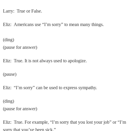
Larry: True or False.
Eliz: Americans use “I’m sorry” to mean many things.
(ding)
(pause for answer)
Eliz: True. It is not always used to apologize.
(pause)
Eliz: “I’m sorry” can be used to express sympathy.
(ding)
(pause for answer)
Eliz: True. For example, “I’m sorry that you lost your job” or “I’m
sorry that you’ve been sick.”