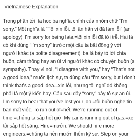
Vietnamese Explanation
Trong phần tới, ta học ba nghĩa chính của nhóm chữ “I’m
sorry.” Một nghĩa là “Tôi xin lỗi, tôi ân hận vì đã làm lỗi” (an
apology). I’m sorry for being late.=tôi xin lỗi đã tới trễ. Hai là
có khi dùng “I’m sorry” trước một câu ta bất đồng ý với
người khác (a polite disagreement); ba là bày tỏ lời chia
buồn, cảm thông hay an ủi vì người khác có chuyện buồn (a
sympathy). Thay vì nói, “I disagree with you,” hay “That’s not
a good idea,” muốn lịch sự, ta dùng câu “I’m sorry, but I don’t
think that’s a good idea.=xin lỗi, nhưng tôi nghĩ đó không
phải là một ý kiến hay. Câu sau đây “sorry” bày tỏ sự an ủi.
I’m sorry to hear that you’ve lost your job.=tôi buồn nghe tin
bạn mất viêc. To run out of=hết. We’re running out of
time.=chúng ta sắp hết giờ. My car is running out of gas.=xe
tôi sắp hết săng. Hire=mướn. We should hire more
engineers.=chúng ta nên mướn thêm kỹ sư. Step on your