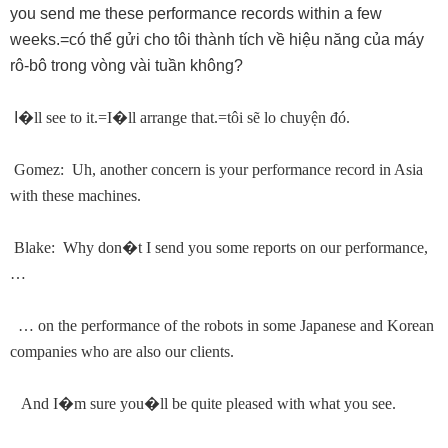
you send me these performance records within a few
weeks.=có thể gửi cho tôi thành tích về hiệu năng của máy
rô-bô trong vòng vài tuần không?
I
�
ll see to it.=I
�
ll arrange that.=tôi sẽ lo chuyện đó.
Gomez: Uh, another concern is your performance record in Asia
with these machines.
Blake: Why don
�
t I send you some reports on our performance,
…
… on the performance of the robots in some Japanese and Korean
companies who are also our clients.
And I
�
m sure you
�
ll be quite pleased with what you see.