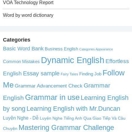
VOA Technology Report
Word by word dictionary
Categories
Basic Word Bank
Business English
Categories Appearance
Dynamic English
Effortless
Common Mistakes
Follow
English
Essay sample
Finding Job
Fairy Tales
Me
Grammar
Grammar Advancement Check
Grammar in use
Learning English
English
by song
Learning English with Mr.Duncan
Luyện Nghe - Dễ
Luyện Nghe Tiếng Anh Qua Giao Tiếp Và Câu
Mastering Grammar Challenge
Chuyện