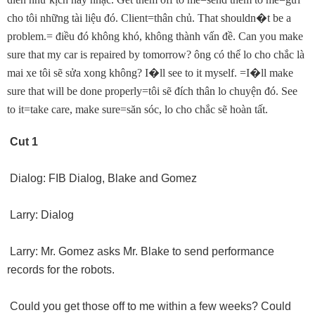
cho tôi những tài liệu đó. Client=thân chủ. That shouldn
�
t be a
problem.= điều đó không khó, không thành vấn đề. Can you make
sure that my car is repaired by tomorrow? ông có thể lo cho chắc là
mai xe tôi sẽ sửa xong không? I
�
ll see to it myself. =I
�
ll make
sure that will be done properly=tôi sẽ đích thân lo chuyện đó. See
to it=take care, make sure=săn sóc, lo cho chắc sẽ hoàn tất.
Cut 1
Dialog: FIB Dialog, Blake and Gomez
Larry: Dialog
Larry: Mr. Gomez asks Mr. Blake to send performance
records for the robots.
Could you get those off to me within a few weeks? Could