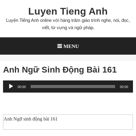
Skip
Luyen Tieng Anh
to
content
Luyện Tiếng Anh online với hàng trăm giáo trình nghe, nói, đọc,
viết, từ vựng và ngữ pháp.
MENU
Anh Ngữ Sinh Động Bài 161
Audio
00:00
00:00
Player
Anh Ngữ sinh động bài 161