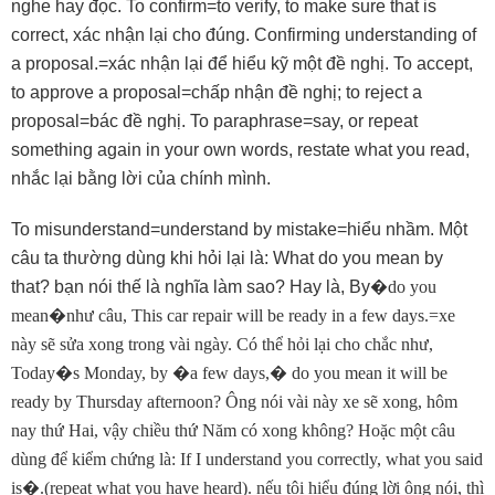
nghe hay đọc. To confirm=to verify, to make sure that is
correct, xác nhận lại cho đúng. Confirming understanding of
a proposal.=xác nhận lại để hiểu kỹ một đề nghị. To accept,
to approve a proposal=chấp nhận đề nghị; to reject a
proposal=bác đề nghị. To paraphrase=say, or repeat
something again in your own words, restate what you read,
nhắc lại bằng lời của chính mình.
To misunderstand=understand by mistake=hiểu nhầm. Một
câu ta thường dùng khi hỏi lại là: What do you mean by
that? bạn nói thế là nghĩa làm sao? Hay là, By
�
do you
mean
�
như câu, This car repair will be ready in a few days.=xe
này sẽ sửa xong trong vài ngày. Có thể hỏi lại cho chắc như,
Today
�
s Monday, by
�
a few days,
�
do you mean it will be
ready by Thursday afternoon? Ông nói vài này xe sẽ xong, hôm
nay thứ Hai, vậy chiều thứ Năm có xong không? Hoặc một câu
dùng để kiểm chứng là: If I understand you correctly, what you said
is
�
.(repeat what you have heard). nếu tôi hiểu đúng lời ông nói, thì