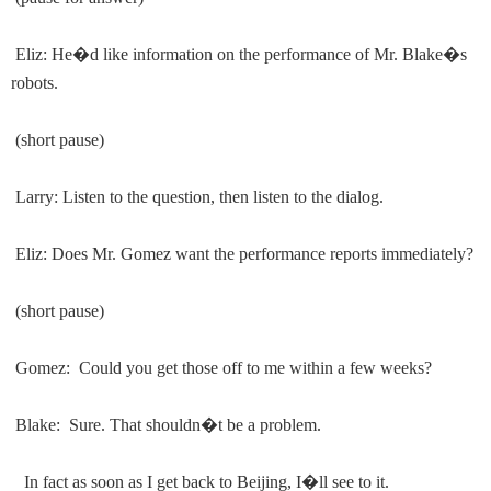
Eliz: He
�
d like information on the performance of Mr. Blake
�
s
robots.
(short pause)
Larry: Listen to the question, then listen to the dialog.
Eliz: Does Mr. Gomez want the performance reports immediately?
(short pause)
Gomez: Could you get those off to me within a few weeks?
Blake: Sure. That shouldn
�
t be a problem.
In fact as soon as I get back to Beijing, I
�
ll see to it.