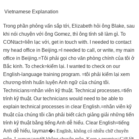
Vietnamese Explanation
Trong phần phỏng vấn sắp tới, Elizabeth hỏi ông Blake, sau
khi nói chuyện với ông Gomez, thì ông tính sẽ làm gì. To
CONtact=liên lạc với, get in touch with. I needed to contact
my head office in Beijing.=I needed to call, or write, my main
office in Beijing.=Tôi phải gọi cho văn phòng chính của tôi ở
Bắc kinh. To check=kiểm lại. I wanted to check on our
English-language training program. =tôi phải kiểm lại xem
chương-trình huấn luyện Anh ngữ của chúng tôi.
Technicians=nhân viên kỹ thuật. Technical processes.=tiến
trình kỹ thuật. Our technicians would need to be able to
explain technical processes in clear English.=nhân viên kỹ
thuật của chúng tôi cần phải biết cách giảng giải những tiến
trình kỹ thuật bằng tiếng Anh dễ hiểu. Clear English=tiếng
Anh dễ hiểu, layman
�
s English, không có nhiều chữ chuyên
môn. Layman=người không chuyên môn. Keep a promise=Giữ lời