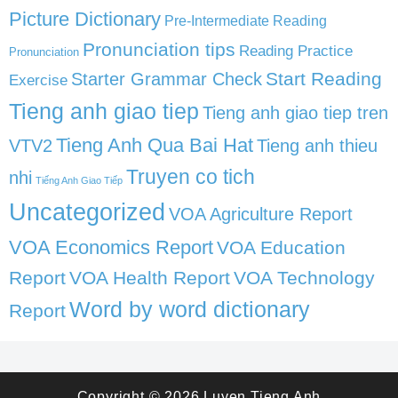
Picture Dictionary
Pre-Intermediate Reading
Pronunciation tips
Reading Practice
Pronunciation
Start Reading
Starter Grammar Check
Exercise
Tieng anh giao tiep
Tieng anh giao tiep tren
Tieng Anh Qua Bai Hat
VTV2
Tieng anh thieu
Truyen co tich
nhi
Tiếng Anh Giao Tiếp
Uncategorized
VOA Agriculture Report
VOA Economics Report
VOA Education
Report
VOA Health Report
VOA Technology
Word by word dictionary
Report
Copyright © 2026
Luyen Tieng Anh