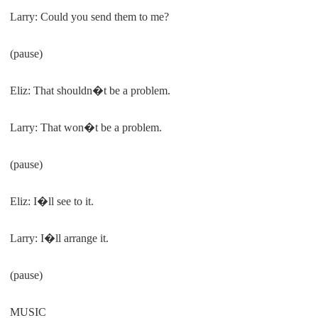
Larry: Could you send them to me?
(pause)
Eliz: That shouldn
�
t be a problem.
Larry: That won
�
t be a problem.
(pause)
Eliz: I
�
ll see to it.
Larry: I
�
ll arrange it.
(pause)
MUSIC