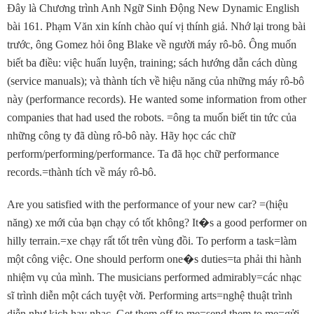
Ðây là Chương trình Anh Ngữ Sinh Ðộng New Dynamic English
bài 161. Phạm Văn xin kính chào quí vị thính giả. Nhớ lại trong bài
trước, ông Gomez hỏi ông Blake về người máy rô-bô. Ông muốn
biết ba điều: việc huấn luyện, training; sách hướng dẫn cách dùng
(service manuals); và thành tích về hiệu năng của những máy rô-bô
này (performance records). He wanted some information from other
companies that had used the robots. =ông ta muốn biết tin tức của
những công ty đã dùng rô-bô này. Hãy học các chữ
perform/performing/performance. Ta đã học chữ performance
records.=thành tích về máy rô-bô.
Are you satisfied with the performance of your new car? =(hiệu
năng) xe mới của bạn chạy có tốt không? It
�
s a good performer on
hilly terrain.=xe chạy rất tốt trên vùng đồi. To perform a task=làm
một công việc. One should perform one
�
s duties=ta phải thi hành
nhiệm vụ của mình. The musicians performed admirably=các nhạc
sĩ trình diễn một cách tuyệt vời. Performing arts=nghệ thuật trình
diễn như kịch hay nhạc. Get them off to me=send them to me=gửi