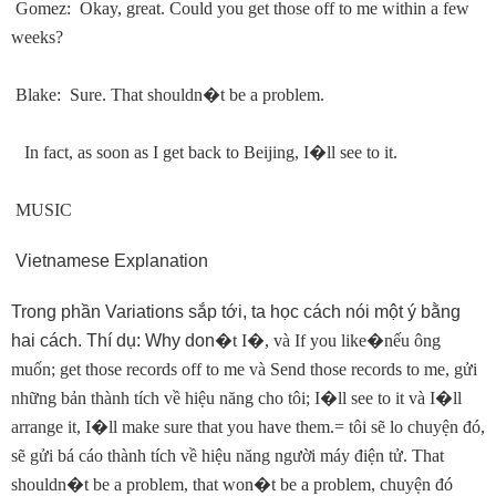
Gomez: Okay, great. Could you get those off to me within a few
weeks?
Blake: Sure. That shouldn
�
t be a problem.
In fact, as soon as I get back to Beijing, I
�
ll see to it.
MUSIC
Vietnamese Explanation
Trong phần Variations sắp tới, ta học cách nói một ý bằng
hai cách. Thí dụ: Why don
�
t I
�
, và If you like
�
nếu ông
muốn; get those records off to me và Send those records to me, gửi
những bản thành tích về hiệu năng cho tôi; I
�
ll see to it và I
�
ll
arrange it, I
�
ll make sure that you have them.= tôi sẽ lo chuyện đó,
sẽ gửi bá cáo thành tích về hiệu năng người máy điện tử. That
shouldn
�
t be a problem, that won
�
t be a problem, chuyện đó