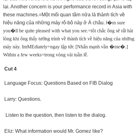
lại. Another concern is your performance record in Asia with
these machines.=Một mối quan tâm nữa là thành tích về
hiệu năng của những máy rô-bô này ở Á châu. I
�
m sure
you
�
ll be quite pleased with what you see.=tôi chắc ông sẽ rất hài
lòng khi ông thấy tường trình về thành tích về hiệu năng của những
máy này. ImMEdiately=ngay lập tức [Nhấn mạnh vần
�
me
�
.]
Within a few weeks=trong vòng vài tuần lễ.
Cut 4
Language Focus: Questions Based on FIB Dialog
Larry: Questions.
Listen to the question, then listen to the dialog.
Eliz: What information would Mr. Gomez like?