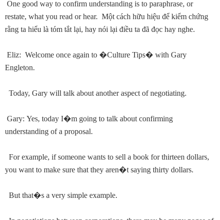
One good way to confirm understanding is to paraphrase, or
restate, what you read or hear. Một cách hữu hiệu để kiểm chứng
rằng ta hiểu là tóm tắt lại, hay nói lại điều ta đã đọc hay nghe.
Eliz: Welcome once again to
�
Culture Tips
�
with Gary
Engleton.
Today, Gary will talk about another aspect of negotiating.
Gary: Yes, today I
�
m going to talk about confirming
understanding of a proposal.
For example, if someone wants to sell a book for thirteen dollars,
you want to make sure that they aren
�
t saying thirty dollars.
But that
�
s a very simple example.