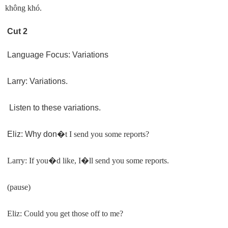
không khó.
Cut 2
Language Focus: Variations
Larry: Variations.
Listen to these variations.
Eliz: Why don
�
t I send you some reports?
Larry: If you
�
d like, I
�
ll send you some reports.
(pause)
Eliz: Could you get those off to me?