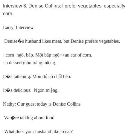
Interview 3. Denise Collins: I prefer vegetables, especially
corn.
Larry: Interview
Denise
�
s husband likes meat, but Denise prefers vegetables.
· corn ngô, bắp. Một bắp ngô=>an ear of corn.
· a dessert món tráng miệng.
It
�
s fattening. Món đó có chất béo.
It
�
s delicious. Ngon miệng.
Kathy: Our guest today is Denise Collins.
We
�
re talking about food.
What does your husband like to eat?