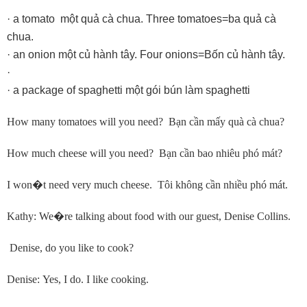
· a tomato một quả cà chua. Three tomatoes=ba quả cà
chua.
· an onion một củ hành tây. Four onions=Bốn củ hành tây.
·
· a package of spaghetti một gói bún làm spaghetti
How many tomatoes will you need? Bạn cần mấy quà cà chua?
How much cheese will you need? Bạn cần bao nhiêu phó mát?
I won
�
t need very much cheese. Tôi không cần nhiều phó mát.
Kathy: We
�
re talking about food with our guest, Denise Collins.
Denise, do you like to cook?
Denise: Yes, I do. I like cooking.