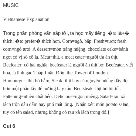
MUSIC
Vietnamese Explanation
Trong phần phỏng vấn sắp tới, ta học mấy tiếng:
�
to like
�
thích;
�
to prefer
�
thích hơn. Corn=ngô, bắp, Fresh=tươi; fresh
corn=ngô tươi. A dessert=món tráng miệng, chocolate cake=bánh
ngọt có vị sô cô la. Meat=thịt, a meat eater=người ưa ăn thịt.
Beefeater=có hai nghĩa: beefeater là người ăn thịt bò; Beefeater, viết
hoa, là lính gác Tháp Luân Ðôn, the Tower of London.
Hamburger=thịt bò bằm, Steak=thịt hay cá nguyên miếng dầy độ
hơn một phân tây để nướng hay rán. Beefsteak=thịt bò bít-tết.
Fattening=nhiều chất béo. Delicious=ngon miệng. Salad=rau xà
lách trộn dầu dấm hay phó mát lỏng. [Nhận xét: món potato salad,
tuy có tên salad, nhưng không có rau xà lách trong đó.]
Cut 6