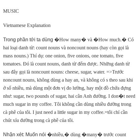
MUSIC
Vietnamese Explanation
Trong phần tới ta dùng
�
How many
�
và
�
How much.
�
Có
hai loại danh từ: count nouns và noncount nouns (hay còn gọi là
mass nouns.) Thí dụ: one onion, five onions, one tomato, five
tomatoes. Ðó là count nouns, danh từ đếm được. Những danh từ
sau đây gọi là noncount nouns: cheese, sugar, water. =>Trước
noncount nouns, không dùng a hay an, và không có s theo sau khi
ở số nhiều, mà dùng một đơn vị đo lường, hay một đồ chứa đựng
như: sugar, two pounds of sugar, hai cân Anh đường. I don
�
t need
much sugar in my coffee. Tôi không cần dùng nhiều đường trong
cà phê của tôi. I just need a little sugar in my coffee.=tôi chỉ cần
chút xíu đường trong cà phê của tôi.
Nhận xét: Muốn nói
�
nhiều,
�
dùng
�
many
�
trước count