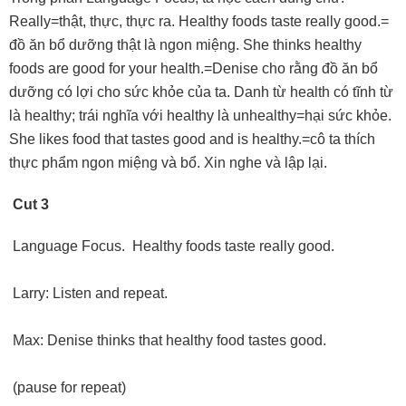
Really=thật, thực, thực ra. Healthy foods taste really good.=
đồ ăn bổ dưỡng thật là ngon miệng. She thinks healthy
foods are good for your health.=Denise cho rằng đồ ăn bổ
dưỡng có lợi cho sức khỏe của ta. Danh từ health có tĩnh từ
là healthy; trái nghĩa với healthy là unhealthy=hại sức khỏe.
She likes food that tastes good and is healthy.=cô ta thích
thực phẩm ngon miệng và bổ. Xin nghe và lập lại.
Cut 3
Language Focus. Healthy foods taste really good.
Larry: Listen and repeat.
Max: Denise thinks that healthy food tastes good.
(pause for repeat)