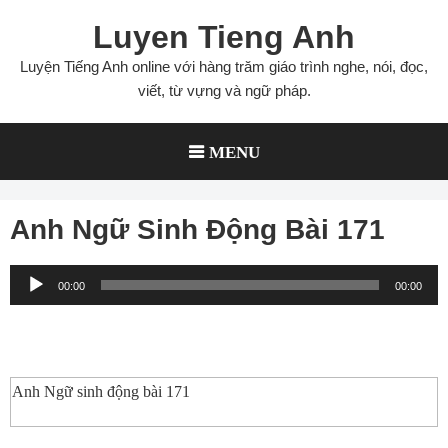
Skip
Luyen Tieng Anh
to
content
Luyện Tiếng Anh online với hàng trăm giáo trình nghe, nói, đọc,
viết, từ vựng và ngữ pháp.
MENU
Anh Ngữ Sinh Động Bài 171
Audio
00:00
00:00
Player
Anh Ngữ sinh động bài 171