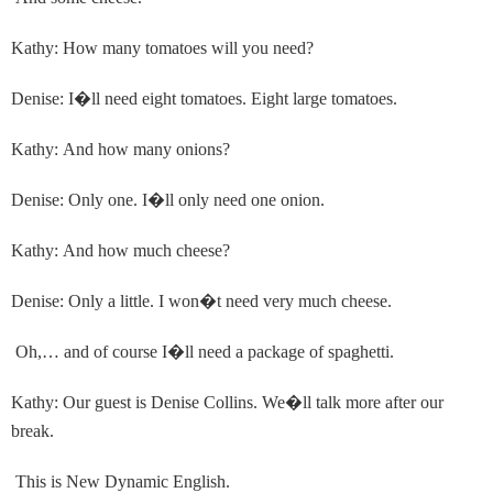
Kathy: How many tomatoes will you need?
Denise: I
�
ll need eight tomatoes. Eight large tomatoes.
Kathy: And how many onions?
Denise: Only one. I
�
ll only need one onion.
Kathy: And how much cheese?
Denise: Only a little. I won
�
t need very much cheese.
Oh,… and of course I
�
ll need a package of spaghetti.
Kathy: Our guest is Denise Collins. We
�
ll talk more after our
break.
This is New Dynamic English.