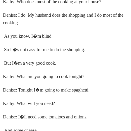
Kathy: Who does most of the cooking at your house?
Denise: I do. My husband does the shopping and I do most of the
cooking.
As you know, I
�
m blind.
So it
�
s not easy for me to do the shopping.
But I
�
m a very good cook.
Kathy: What are you going to cook tonight?
Denise: Tonight I
�
m going to make spaghetti.
Kathy: What will you need?
Denise: I
�
ll need some tomatoes and onions.
And some cheese.