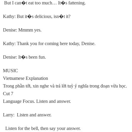
But I can
�
t eat too much… It
�
s fattening.
Kathy: But it
�
s delicious, isn
�
t it?
Denise: Mmmm yes.
Kathy: Thank you for coming here today, Denise.
Denise: It
�
s been fun.
MUSIC
Vietnamese Explanation
Trong phần tới, xin nghe và trả lời tuỳ ý nghĩa trong đoạn vừa học.
Cut 7
Language Focus. Listen and answer.
Larry: Listen and answer.
Listen for the bell, then say your answer.