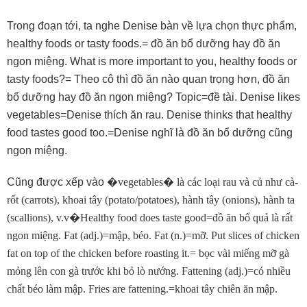
Trong đoạn tới, ta nghe Denise bàn về lựa chọn thực phẩm,
healthy foods or tasty foods.= đồ ăn bổ dưỡng hay đồ ăn
ngon miệng. What is more important to you, healthy foods or
tasty foods?= Theo cô thì đồ ăn nào quan trọng hơn, đồ ăn
bổ dưỡng hay đồ ăn ngon miệng? Topic=đề tài. Denise likes
vegetables=Denise thích ăn rau. Denise thinks that healthy
food tastes good too.=Denise nghĩ là đồ ăn bổ dưỡng cũng
ngon miệng.
Cũng được xếp vào
�
vegetables
�
là các loại rau và củ như cà-
rốt (carrots), khoai tây (potato/potatoes), hành tây (onions), hành ta
(scallions), v.v
�
Healthy food does taste good=đồ ăn bổ quả là rất
ngon miệng. Fat (adj.)=mập, béo. Fat (n.)=mỡ. Put slices of chicken
fat on top of the chicken before roasting it.= bọc vài miếng mỡ gà
mỏng lên con gà trước khi bỏ lò nướng. Fattening (adj.)=có nhiều
chất béo làm mập. Fries are fattening.=khoai tây chiên ăn mập.