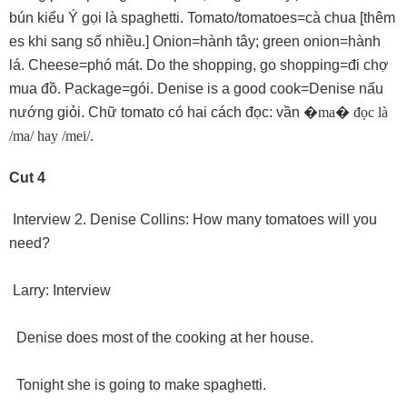
bún kiểu Ý gọi là spaghetti. Tomato/tomatoes=cà chua [thêm
es khi sang số nhiều.] Onion=hành tây; green onion=hành
lá. Cheese=phó mát. Do the shopping, go shopping=đi chợ
mua đồ. Package=gói. Denise is a good cook=Denise nấu
nướng giỏi. Chữ tomato có hai cách đọc: vần
�
ma
�
đọc là
/ma/ hay /mei/.
Cut 4
Interview 2. Denise Collins: How many tomatoes will you
need?
Larry: Interview
Denise does most of the cooking at her house.
Tonight she is going to make spaghetti.