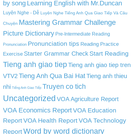
by song
Learning English with Mr.Duncan
Luyện Nghe - Dễ
Luyện Nghe Tiếng Anh Qua Giao Tiếp Và Câu
Mastering Grammar Challenge
Chuyện
Picture Dictionary
Pre-Intermediate Reading
Pronunciation tips
Reading Practice
Pronunciation
Start Reading
Starter Grammar Check
Exercise
Tieng anh giao tiep
Tieng anh giao tiep tren
Tieng Anh Qua Bai Hat
VTV2
Tieng anh thieu
Truyen co tich
nhi
Tiếng Anh Giao Tiếp
Uncategorized
VOA Agriculture Report
VOA Economics Report
VOA Education
Report
VOA Health Report
VOA Technology
Word by word dictionary
Report