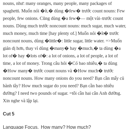
nouns, như: many oranges, many people, many packages of
spaghetti. Muốn nói
�
ít,
�
dùng
�
few
�
trước count nouns: Few
people, few onions. Cũng dùng
�
a few
�
— một vài–trước count
nouns. Dùng much trước noncount nouns: much sugar, much water,
much money, much time [hay plenty of.] Muốn nói
�
ít
�
trước
noncount nouns, dùng
�
little
�
: little sugar, little water. =>Muốn
giản dị hơn, thay vì dùng
�
many
�
hay
�
much,
�
ta dùng
�
a
lot of
�
hay
�
lots of
�
: a lot of onions, a lot of people, a lot of
time, a lot of money. Trong câu hỏi
�
Có bao nhiêu,
�
ta dùng
�
How many
�
trước count nouns và
�
How much
�
trước
noncount nouns. How many onions do you need? Bạn cần mấy củ
hành tây? How much sugar do you need? Bạn cần bao nhiêu
đường? I need two pounds of sugar. =tôi cần hai cân Anh đường.
Xin nghe và lập lại.
Cut 5
Language Focus. How many? How much?