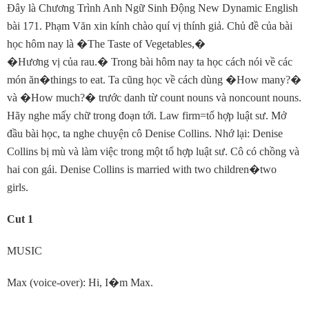
Ðây là Chương Trình Anh Ngữ Sinh Ðộng New Dynamic English
bài 171. Phạm Văn xin kính chào quí vị thính giả. Chủ đề của bài
học hôm nay là
�
The Taste of Vegetables,
�
�
Hương vị của rau.
�
Trong bài hôm nay ta học cách nói về các
món ăn
�
things to eat. Ta cũng học về cách dùng
�
How many?
�
và
�
How much?
�
trước danh từ count nouns và noncount nouns.
Hãy nghe mấy chữ trong đoạn tới. Law firm=tổ hợp luật sư. Mở
đầu bài học, ta nghe chuyện cô Denise Collins. Nhớ lại: Denise
Collins bị mù và làm việc trong một tổ hợp luật sư. Cô có chồng và
hai con gái. Denise Collins is married with two children
�
two
girls.
Cut 1
MUSIC
Max (voice-over): Hi, I
�
m Max.