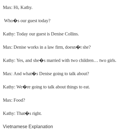
Max: Hi, Kathy.
Who
�
s our guest today?
Kathy: Today our guest is Denise Collins.
Max: Denise works in a law firm, doesn
�
t she?
Kathy: Yes, and she
�
s married with two children… two girls.
Max: And what
�
s Denise going to talk about?
Kathy: We
�
re going to talk about things to eat.
Max: Food?
Kathy: That
�
s right.
Vietnamese Explanation