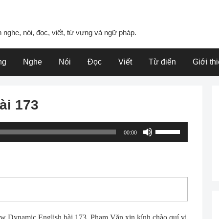
 nghe, nói, đọc, viết, từ vựng và ngữ pháp.
ng
Nghe
Nói
Đọc
Viết
Từ điển
Giới th
ài 173
Use
00:00
Up/Down
Arrow
keys
to
increase
or
decrease
 Dynamic English bài 173. Phạm Văn xin kính chào quí vị