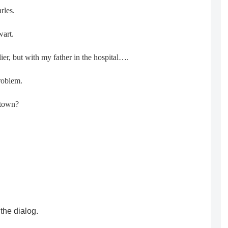
rles.
wart.
ier, but with my father in the hospital….
problem.
 town?
 the dialog.