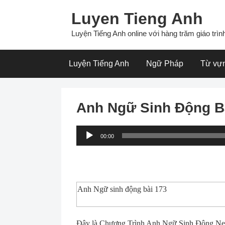
Skip
Luyen Tieng Anh
to
content
Luyện Tiếng Anh online với hàng trăm giáo trình
Luyện Tiếng Anh
Ngữ Pháp
Từ vự
Anh Ngữ Sinh Động B
Audio
00:00
Player
Anh Ngữ sinh động bài 173
Ðây là Chương Trình Anh Ngữ Sinh Ðộng New