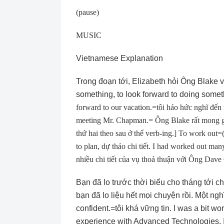
(pause)
MUSIC
Vietnamese Explanation
Trong đoạn tới, Elizabeth hỏi Ông Blake 
something, to look forward to doing some
forward to our vacation.=tôi háo hức nghĩ đến
meeting Mr. Chapman.= Ông Blake rất mong gặ
thứ hai theo sau ở thể verb-ing.] To work out=(
to plan, dự thảo chi tiết. I had worked out man
nhiều chi tiết của vụ thoả thuận với Ông Dav
Bạn đã lo trước thời biểu cho tháng tới ch
bạn đã lo liệu hết mọi chuyện rồi. Một nghĩ
confident.=tôi khá vững tin. I was a bit wo
experience with Advanced Technologies, I 