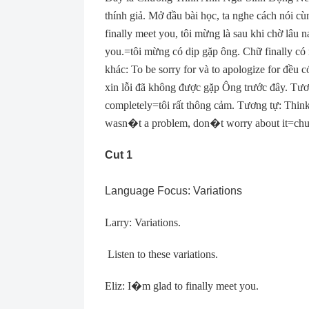
thính giả. Mở đầu bài học, ta nghe cách nói cù
finally meet you, tôi mừng là sau khi chờ lâu 
you.=tôi mừng có dịp gặp ông. Chữ finally có n
khác: To be sorry for và to apologize for đều có
xin lỗi đã không được gặp Ông trước đây. Tương
completely=tôi rất thông cảm. Tương tự: Think
wasn
�
t a problem, don
�
t worry about it=ch
Cut 1
Language Focus: Variations
Larry: Variations.
Listen to these variations.
Eliz: I
�
m glad to finally meet you.