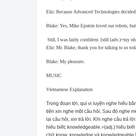
Eliz: Because Advanced Technologies decided 
Blake: Yes, Mike Epstein loved our robots, but
Still, I was fairly confident. [still (adv.)=tuy nh
Eliz: Mr. Blake, thank you for talking to us tod
Blake: My pleasure.
MUSIC
Vietnamese Explanation
Trong đoạn tới, quí vị luyện nghe hiểu bằ
tiên xin nghe một câu hỏi. Sau đó nghe mộ
lại câu hỏi, xin trả lời. Khi nghe câu trả 
hiểu biết; knowledgeable.=(adj.) hiểu biế
chữ know, knowledge và knowledgeable.