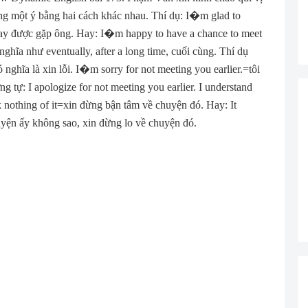
volume.
ng một ý bằng hai cách khác nhau. Thí dụ: I
�
m glad to
nay được gặp ông. Hay: I
�
m happy to have a chance to meet
ghĩa như eventually, after a long time, cuối cùng. Thí dụ
 nghĩa là xin lỗi. I
�
m sorry for not meeting you earlier.=tôi
 tự: I apologize for not meeting you earlier. I understand
 nothing of it=xin đừng bận tâm về chuyện đó. Hay: It
uyện ấy không sao, xin đừng lo về chuyện đó.