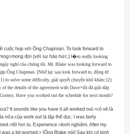
về cuộc họp với Ông Chapman. To look forward to
thing=mong đợi (với sự háo hức.) I
�
m really looking
 ngày nghỉ của chúng tôi. Mr. Blake was looking forward to
p Ông Chapman. [Nhớ lại: sau look forward to, động từ
1) to solve some difficulty, giải quyết chuyện khó khăn; (2)
y of the details of the agreement with Dave=tôi đã giải đáp
e Gomez. Have you worked out the schedule for next month?
ưa? It sounds like you have it all worked out.=có vẻ là
a nữa của work out là tập thể dục. I was fairly
rried.=tôi hơi lo. Experience.=kinh nghiệm. After my
was a bit worried.= [Ông Blake nói] Sau khi có kinh