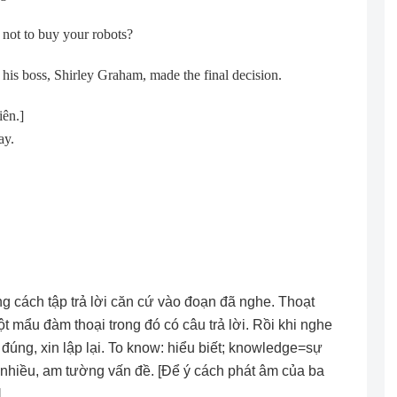
not to buy your robots?
 his boss, Shirley Graham, made the final decision.
iên.]
ay.
ng cách tập trả lời căn cứ vào đoạn đã nghe. Thoạt
t mẩu đàm thoại trong đó có câu trả lời. Rồi khi nghe
lời đúng, xin lập lại. To know: hiểu biết; knowledge=sự
t nhiều, am tường vấn đề. [Ðể ý cách phát âm của ba
]