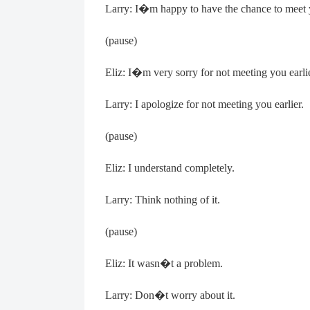
Larry: I
�
m happy to have the chance to meet 
(pause)
Eliz: I
�
m very sorry for not meeting you earlie
Larry: I apologize for not meeting you earlier.
(pause)
Eliz: I understand completely.
Larry: Think nothing of it.
(pause)
Eliz: It wasn
�
t a problem.
Larry: Don
�
t worry about it.