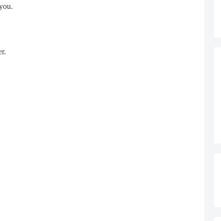
you.
r.