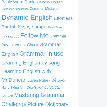
Basic Word Bank
Business English
Common Mistakes
Categories Appearance
Dynamic English
Effortless
English
Essay sample
Fairy Tales
Follow Me
Grammar
Finding Job
Grammar
Advancement Check
Grammar in use
English
Learning English by song
Learning English with
Mr.Duncan
Luyện Nghe - Dễ
Luyện
Nghe Tiếng Anh Qua Giao Tiếp Và Câu
Mastering Grammar
Chuyện
Challenge
Picture Dictionary