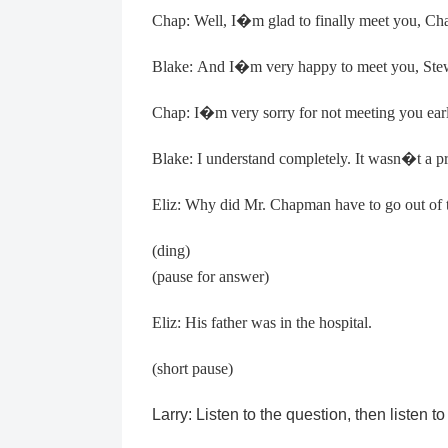
Chap: Well, I
�
m glad to finally meet you, Cha
Blake: And I
�
m very happy to meet you, Ste
Chap: I
�
m very sorry for not meeting you earl
Blake: I understand completely. It wasn
�
t a 
Eliz: Why did Mr. Chapman have to go out of
(ding)
(pause for answer)
Eliz: His father was in the hospital.
(short pause)
Larry: Listen to the question, then listen to