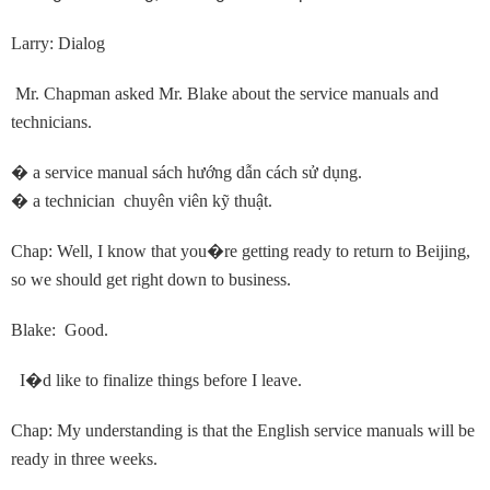
Larry: Dialog
Mr. Chapman asked Mr. Blake about the service manuals and
technicians.
�
a service manual sách hướng dẫn cách sử dụng.
�
a technician chuyên viên kỹ thuật.
Chap: Well, I know that you
�
re getting ready to return to Beijing,
so we should get right down to business.
Blake: Good.
I
�
d like to finalize things before I leave.
Chap: My understanding is that the English service manuals will be
ready in three weeks.