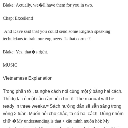
Blake: Actually, we
�
ll have them for you in two.
Chap: Excellent!
And Dave said that you could send some English-speaking
technicians to train our engineers. Is that correct?
Blake: Yes, that
�
s right.
MUSIC
Vietnamese Explanation
Trong phần tới, ta nghe cách nói cùng một ý bằng hai cách.
Thí dụ ta có một câu cần hỏi cho rõ: The manual will be
ready in three weeks.= Sách hướng dẫn sẽ sẵn sàng trong
vòng 3 tuần. Muốn hỏi cho chắc, ta có hai cách: Dùng nhóm
chữ
�
My understanding is that + câu mình muốn hỏi: My