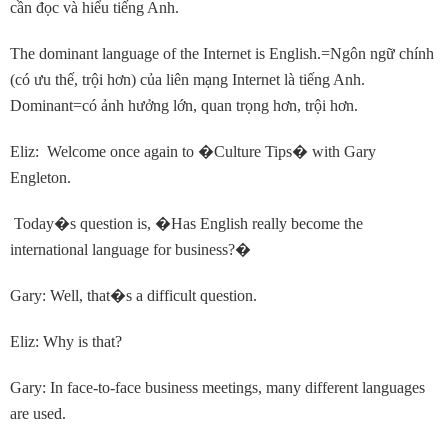
cần đọc và hiểu tiếng Anh.
The dominant language of the Internet is English.=Ngôn ngữ chính
(có ưu thế, trội hơn) của liên mạng Internet là tiếng Anh.
Dominant=có ảnh hưởng lớn, quan trọng hơn, trội hơn.
Eliz: Welcome once again to
�
Culture Tips
�
with Gary
Engleton.
Today
�
s question is,
�
Has English really become the
international language for business?
�
Gary: Well, that
�
s a difficult question.
Eliz: Why is that?
Gary: In face-to-face business meetings, many different languages
are used.