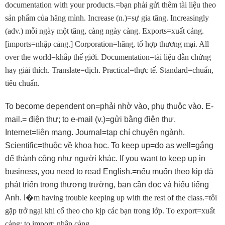
documentation with your products.=bạn phải gửi thêm tài liệu theo
sản phẩm của hãng mình. Increase (n.)=sự gia tăng. Increasingly
(adv.) mỗi ngày một tăng, càng ngày càng. Exports=xuất cảng.
[imports=nhập cảng.] Corporation=hãng, tổ hợp thương mại. All
over the world=khắp thế giới. Documentation=tài liệu dẫn chứng
hay giải thích. Translate=dịch. Practical=thực tế. Standard=chuẩn,
tiêu chuẩn.
To become dependent on=phải nhờ vào, phụ thuộc vào. E-
mail.= điện thư; to e-mail (v.)=gửi bằng điện thư.
Internet=liên mạng. Journal=tạp chí chuyên ngành.
Scientific=thuộc về khoa học. To keep up=do as well=gắng
để thành công như người khác. If you want to keep up in
business, you need to read English.=nếu muốn theo kịp đà
phát triển trong thương trường, bạn cần đọc và hiểu tiếng
Anh. I
�
m having trouble keeping up with the rest of the class.=tôi
gặp trở ngại khi cố theo cho kịp các bạn trong lớp. To export=xuất
cảng; to import: nhập cảng.