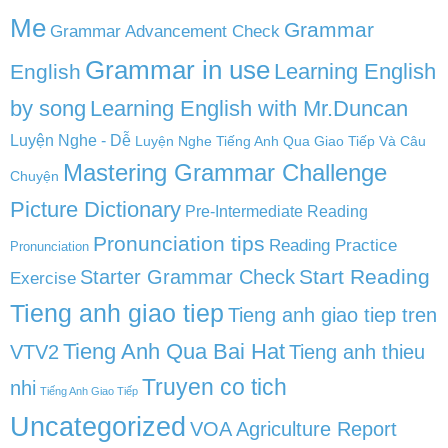
Me
Grammar
Grammar Advancement Check
Grammar in use
Learning English
English
by song
Learning English with Mr.Duncan
Luyện Nghe - Dễ
Luyện Nghe Tiếng Anh Qua Giao Tiếp Và Câu
Mastering Grammar Challenge
Chuyện
Picture Dictionary
Pre-Intermediate Reading
Pronunciation tips
Reading Practice
Pronunciation
Start Reading
Starter Grammar Check
Exercise
Tieng anh giao tiep
Tieng anh giao tiep tren
Tieng Anh Qua Bai Hat
VTV2
Tieng anh thieu
Truyen co tich
nhi
Tiếng Anh Giao Tiếp
Uncategorized
VOA Agriculture Report