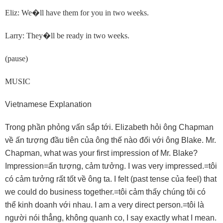
Eliz: We
�
ll have them for you in two weeks.
Larry: They
�
ll be ready in two weeks.
(pause)
MUSIC
Vietnamese Explanation
Trong phần phỏng vấn sắp tới. Elizabeth hỏi ông Chapman
về ấn tượng đầu tiên của ông thế nào đối với ông Blake. Mr.
Chapman, what was your first impression of Mr. Blake?
Impression=ấn tượng, cảm tưởng. I was very impressed.=tôi
có cảm tưởng rất tốt về ông ta. I felt (past tense của feel) that
we could do business together.=tôi cảm thấy chúng tôi có
thể kinh doanh với nhau. I am a very direct person.=tôi là
người nói thẳng, không quanh co, I say exactly what I mean.