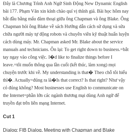
Ðây là Chương Trình Anh Ngữ Sinh Ðộng New Dynamic English
bài 177. Phạm Văn xin kính chào quí vị thính giả. Bài học hôm nay
bắt đầu bằng mẩu đàm thoại giữa ông Chapman và ông Blake. Ông
Chapman hỏi ông Blake về sách Hướng dẫn cách sử dụng và sửa
chữa người máy tự động robots và chuyên viên kỹ thuật huấn luyện
cách dùng máy. Mr. Chapman asked Mr. Blake about the service
manuals and technicians. Ôn lại: To get right down to business.=bắt
tay ngay vào công việc. I
�
d like to finalize things before I
leave.=tôi muốn thông qua lần cuối (kết thúc, làm xong) mọi
chuyện trước khi về. My understanding is that
�
Theo chỗ tôi hiểu
thì
�
. Actually=đúng ra là
�
Is that correct? Is that right? Như vậy
có đúng không? Most businesses use English to communicate on
the Internet=phần lớn các ngành thương mại dùng Anh ngữ để
truyền đạt trên liên mạng Internet.
Cut 1
Dialog: FIB Dialog, Meeting with Chapman and Blake