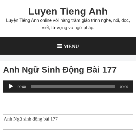
Skip
Luyen Tieng Anh
to
content
Luyện Tiếng Anh online với hàng trăm giáo trình nghe, nói, đọc,
viết, từ vựng và ngữ pháp.
MENU
Anh Ngữ Sinh Động Bài 177
Audio
00:00
00:00
Player
Anh Ngữ sinh động bài 177