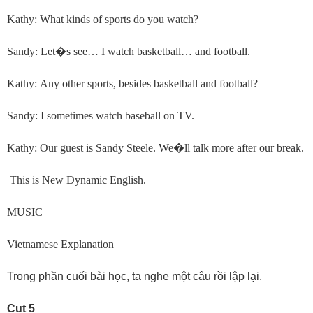
Kathy: What kinds of sports do you watch?
Sandy: Let
�
s see… I watch basketball… and football.
Kathy: Any other sports, besides basketball and football?
Sandy: I sometimes watch baseball on TV.
Kathy: Our guest is Sandy Steele. We
�
ll talk more after our break.
This is New Dynamic English.
MUSIC
Vietnamese Explanation
Trong phần cuối bài học, ta nghe một câu rồi lập lại.
Cut 5