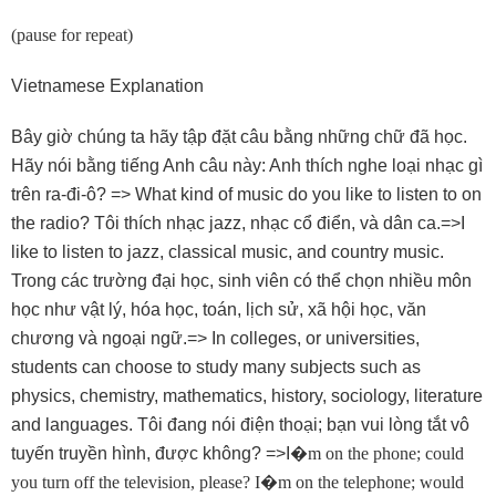
(pause for repeat)
Vietnamese Explanation
Bây giờ chúng ta hãy tập đặt câu bằng những chữ đã học.
Hãy nói bằng tiếng Anh câu này: Anh thích nghe loại nhạc gì
trên ra-đi-ô? => What kind of music do you like to listen to on
the radio? Tôi thích nhạc jazz, nhạc cổ điển, và dân ca.=>I
like to listen to jazz, classical music, and country music.
Trong các trường đại học, sinh viên có thể chọn nhiều môn
học như vật lý, hóa học, toán, lịch sử, xã hội học, văn
chương và ngoại ngữ.=> In colleges, or universities,
students can choose to study many subjects such as
physics, chemistry, mathematics, history, sociology, literature
and languages. Tôi đang nói điện thoại; bạn vui lòng tắt vô
tuyến truyền hình, được không? =>I
�
m on the phone; could
you turn off the television, please? I
�
m on the telephone; would