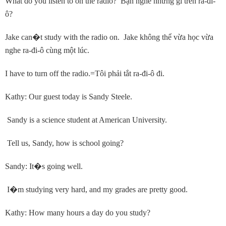
What do you listen to on the radio? Bạn nghe những gì trên ra-đi-
ô?
Jake can
�
t study with the radio on. Jake không thể vừa học vừa
nghe ra-đi-ô cùng một lúc.
I have to turn off the radio.=Tôi phải tắt ra-đi-ô đi.
Kathy: Our guest today is Sandy Steele.
Sandy is a science student at American University.
Tell us, Sandy, how is school going?
Sandy: It
�
s going well.
I
�
m studying very hard, and my grades are pretty good.
Kathy: How many hours a day do you study?