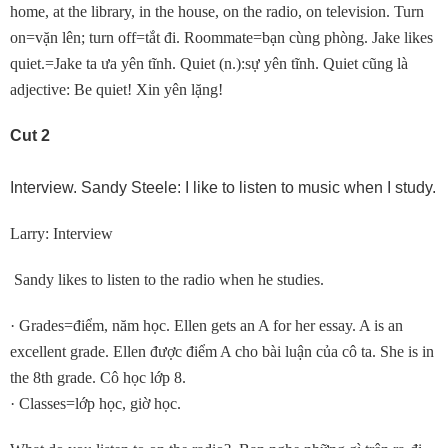
home, at the library, in the house, on the radio, on television. Turn
on=vặn lên; turn off=tắt đi. Roommate=bạn cùng phòng. Jake likes
quiet.=Jake ta ưa yên tĩnh. Quiet (n.):sự yên tĩnh. Quiet cũng là
adjective: Be quiet! Xin yên lặng!
Cut 2
Interview. Sandy Steele: I like to listen to music when I study.
Larry: Interview
Sandy likes to listen to the radio when he studies.
· Grades=điểm, năm học. Ellen gets an A for her essay. A is an
excellent grade. Ellen được điểm A cho bài luận của cô ta. She is in
the 8th grade. Cô học lớp 8.
· Classes=lớp học, giờ học.