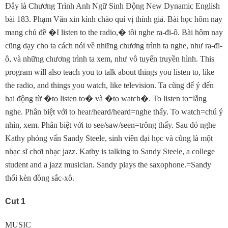
Ðây là Chương Trình Anh Ngữ Sinh Ðộng New Dynamic English
bài 183. Phạm Văn xin kính chào quí vị thính giả. Bài học hôm nay
mang chủ đề
�
I listen to the radio,
�
tôi nghe ra-đi-ô. Bài hôm nay
cũng dạy cho ta cách nói về những chương trình ta nghe, như ra-đi-
ô, và những chương trình ta xem, như vô tuyến truyền hình. This
program will also teach you to talk about things you listen to, like
the radio, and things you watch, like television. Ta cũng để ý đến
hai động từ
�
to listen to
�
và
�
to watch
�
. To listen to=lắng
nghe. Phân biệt với to hear/heard/heard=nghe thấy. To watch=chú ý
nhìn, xem. Phân biệt với to see/saw/seen=trông thấy. Sau đó nghe
Kathy phỏng vấn Sandy Steele, sinh viên đại học và cũng là một
nhạc sĩ chơi nhạc jazz. Kathy is talking to Sandy Steele, a college
student and a jazz musician. Sandy plays the saxophone.=Sandy
thổi kèn đồng sắc-xô.
Cut 1
MUSIC