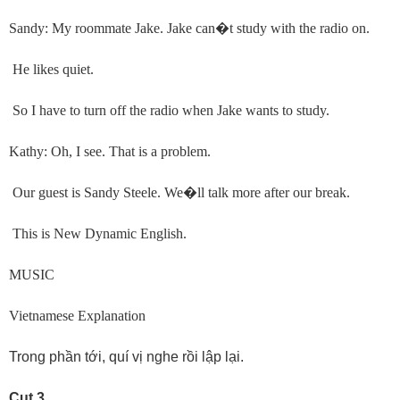
Sandy: My roommate Jake. Jake can
�
t study with the radio on.
He likes quiet.
So I have to turn off the radio when Jake wants to study.
Kathy: Oh, I see. That is a problem.
Our guest is Sandy Steele. We
�
ll talk more after our break.
This is New Dynamic English.
MUSIC
Vietnamese Explanation
Trong phần tới, quí vị nghe rồi lập lại.
Cut 3