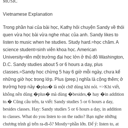
MUSIC
Vietnamese Explanation
Trong phần hai của bài học, Kathy hỏi chuyện Sandy về thói
quen vừa học bài vừa nghe nhạc của anh. Sandy likes to
listen to music when he studies. Study hard.=học chăm. A
science student=sinh viên khoa học. American
University=tên một trường đại học lớn ở thủ đô Washington,
D.C. Sandy studies about 5 or 6 hours a day, plus
classes.=Sandy học chừng 5 hay 6 giờ mỗi ngày, chưa kể
những giờ học trong lớp. Plus (prep.) nghĩa là cộng thêm; ở
trường hợp này
�
plus
�
là một chữ dùng khi nói. =>Khi viết,
không nên dùng
�
plus
�
mà dùng
�
besides,
�
hay
�
in addition
to.
�
Cũng câu trên, ta viết: Sandy studies 5 or 6 hours a day,
besides classes. Hay: Sandy studies 5 or 6 hours a day, in addition
to classes. What do you listen to on the radio? Bạn nghe những
chương trình gì trên ra-đi-ô? Mostly=phần lớn. Ðể ý: listen to, at