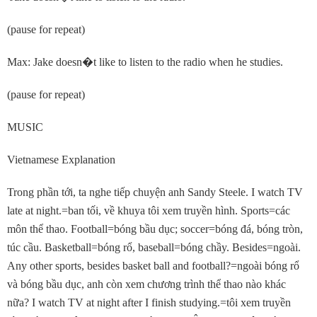
(pause for repeat)
Max: Jake doesn
�
t like to listen to the radio when he studies.
(pause for repeat)
MUSIC
Vietnamese Explanation
Trong phần tới, ta nghe tiếp chuyện anh Sandy Steele. I watch TV
late at night.=ban tối, về khuya tôi xem truyền hình. Sports=các
môn thể thao. Football=bóng bầu dục; soccer=bóng đá, bóng tròn,
túc cầu. Basketball=bóng rổ, baseball=bóng chầy. Besides=ngoài.
Any other sports, besides basket ball and football?=ngoài bóng rổ
và bóng bầu dục, anh còn xem chương trình thể thao nào khác
nữa? I watch TV at night after I finish studying.=tôi xem truyền