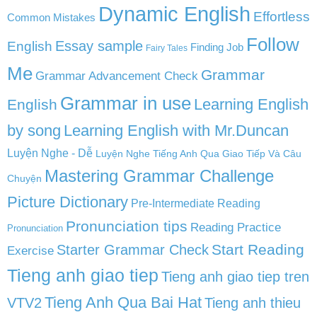
Dynamic English
Effortless
Common Mistakes
Follow
English
Essay sample
Finding Job
Fairy Tales
Me
Grammar
Grammar Advancement Check
Grammar in use
Learning English
English
by song
Learning English with Mr.Duncan
Luyện Nghe - Dễ
Luyện Nghe Tiếng Anh Qua Giao Tiếp Và Câu
Mastering Grammar Challenge
Chuyện
Picture Dictionary
Pre-Intermediate Reading
Pronunciation tips
Reading Practice
Pronunciation
Start Reading
Starter Grammar Check
Exercise
Tieng anh giao tiep
Tieng anh giao tiep tren
Tieng Anh Qua Bai Hat
VTV2
Tieng anh thieu