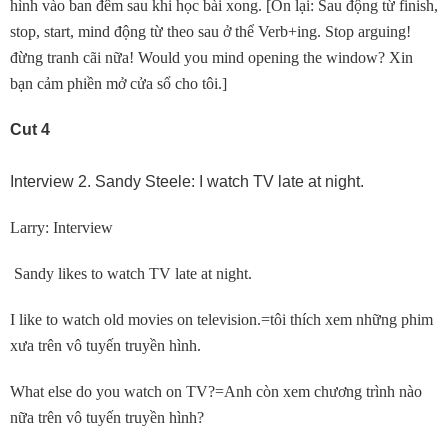
hình vào ban đêm sau khi học bài xong. [Ôn lại: Sau động từ finish,
stop, start, mind động từ theo sau ở thể Verb+ing. Stop arguing!
đừng tranh cãi nữa! Would you mind opening the window? Xin
bạn cảm phiền mở cửa sổ cho tôi.]
Cut 4
Interview 2. Sandy Steele: I watch TV late at night.
Larry: Interview
Sandy likes to watch TV late at night.
I like to watch old movies on television.=tôi thích xem những phim
xưa trên vô tuyến truyền hình.
What else do you watch on TV?=Anh còn xem chương trình nào
nữa trên vô tuyến truyền hình?