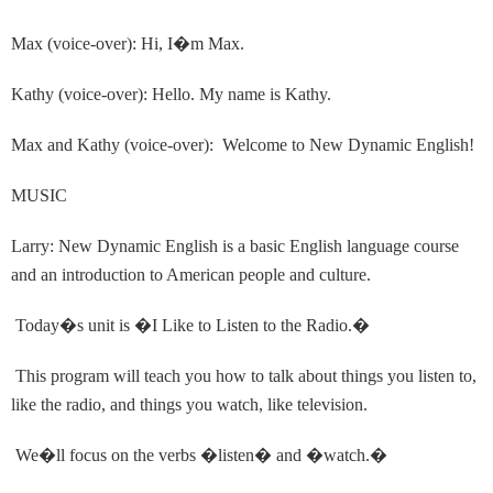
Max (voice-over): Hi, I
�
m Max.
Kathy (voice-over): Hello. My name is Kathy.
Max and Kathy (voice-over): Welcome to New Dynamic English!
MUSIC
Larry: New Dynamic English is a basic English language course
and an introduction to American people and culture.
Today
�
s unit is
�
I Like to Listen to the Radio.
�
This program will teach you how to talk about things you listen to,
like the radio, and things you watch, like television.
We
�
ll focus on the verbs
�
listen
�
and
�
watch.
�