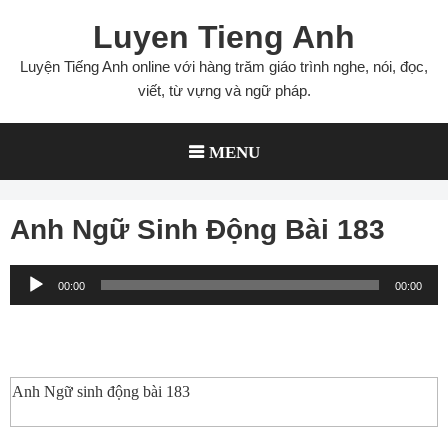
Skip
Luyen Tieng Anh
to
content
Luyện Tiếng Anh online với hàng trăm giáo trình nghe, nói, đọc,
viết, từ vựng và ngữ pháp.
MENU
Anh Ngữ Sinh Động Bài 183
Audio
00:00
00:00
Player
Anh Ngữ sinh động bài 183