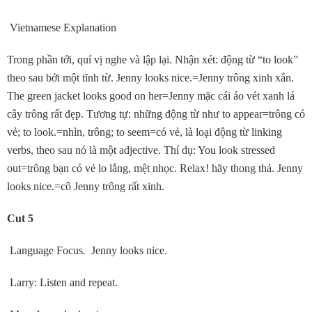
Vietnamese Explanation
Trong phần tới, quí vị nghe và lập lại. Nhận xét: động từ “to look”
theo sau bởi một tĩnh từ. Jenny looks nice.=Jenny trông xinh xắn.
The green jacket looks good on her=Jenny mặc cái áo vét xanh lá
cây trông rất đẹp. Tương tự: những động từ như to appear=trông có
vẻ; to look.=nhìn, trông; to seem=có vẻ, là loại động từ linking
verbs, theo sau nó là một adjective. Thí dụ: You look stressed
out=trông bạn có vẻ lo lắng, mệt nhọc. Relax! hãy thong thả. Jenny
looks nice.=cô Jenny trông rất xinh.
Cut 5
Language Focus. Jenny looks nice.
Larry: Listen and repeat.