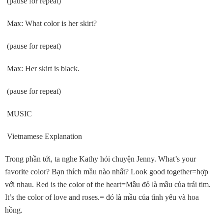
(pause for repeat)
Max: What color is her skirt?
(pause for repeat)
Max: Her skirt is black.
(pause for repeat)
MUSIC
Vietnamese Explanation
Trong phần tới, ta nghe Kathy hỏi chuyện Jenny. What’s your
favorite color? Bạn thích mầu nào nhất? Look good together=hợp
với nhau. Red is the color of the heart=Mầu đỏ là mầu của trái tim.
It’s the color of love and roses.= đó là mầu của tình yêu và hoa
hồng.