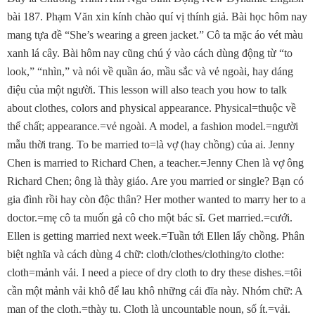
bài 187. Phạm Văn xin kính chào quí vị thính giả. Bài học hôm nay
mang tựa đề “She’s wearing a green jacket.” Cô ta mặc áo vét màu
xanh lá cây. Bài hôm nay cũng chú ý vào cách dùng động từ “to
look,” “nhìn,” và nói về quần áo, mầu sắc và vẻ ngoài, hay dáng
điệu của một người. This lesson will also teach you how to talk
about clothes, colors and physical appearance. Physical=thuộc về
thể chất; appearance.=vẻ ngoài. A model, a fashion model.=người
mẫu thời trang. To be married to=là vợ (hay chồng) của ai. Jenny
Chen is married to Richard Chen, a teacher.=Jenny Chen là vợ ông
Richard Chen; ông là thày giáo. Are you married or single? Bạn có
gia đình rồi hay còn độc thân? Her mother wanted to marry her to a
doctor.=mẹ cô ta muốn gả cô cho một bác sĩ. Get married.=cưới.
Ellen is getting married next week.=Tuần tới Ellen lấy chồng. Phân
biệt nghĩa và cách dùng 4 chữ: cloth/clothes/clothing/to clothe:
cloth=mảnh vải. I need a piece of dry cloth to dry these dishes.=tôi
cần một mảnh vải khô để lau khô những cái đĩa này. Nhóm chữ: A
man of the cloth.=thày tu. Cloth là uncountable noun, số ít.=vải.