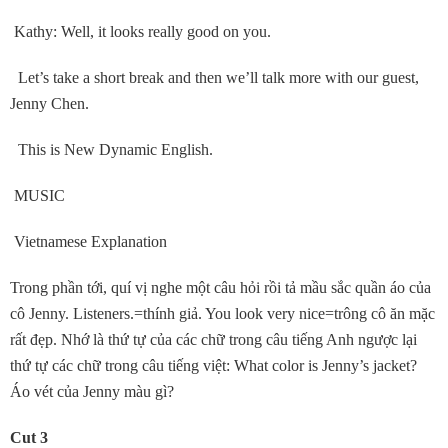
Kathy: Well, it looks really good on you.
Let’s take a short break and then we’ll talk more with our guest,
Jenny Chen.
This is New Dynamic English.
MUSIC
Vietnamese Explanation
Trong phần tới, quí vị nghe một câu hỏi rồi tả mầu sắc quần áo của
cô Jenny. Listeners.=thính giả. You look very nice=trông cô ăn mặc
rất đẹp. Nhớ là thứ tự của các chữ trong câu tiếng Anh ngược lại
thứ tự các chữ trong câu tiếng việt: What color is Jenny’s jacket?
Áo vét của Jenny màu gì?
Cut 3