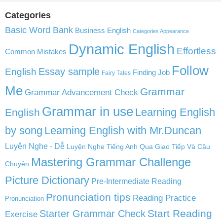
Categories
Basic Word Bank
Business English
Categories Appearance
Dynamic English
Effortless
Common Mistakes
Follow
English
Essay sample
Finding Job
Fairy Tales
Me
Grammar
Grammar Advancement Check
Grammar in use
Learning English
English
by song
Learning English with Mr.Duncan
Luyện Nghe - Dễ
Luyện Nghe Tiếng Anh Qua Giao Tiếp Và Câu
Mastering Grammar Challenge
Chuyện
Picture Dictionary
Pre-Intermediate Reading
Pronunciation tips
Reading Practice
Pronunciation
Start Reading
Starter Grammar Check
Exercise