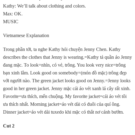
Kathy: We’ll talk about clothing and colors.
Max: OK.
MUSIC
Vietnamese Explanation
Trong phần tới, ta nghe Kathy hỏi chuyện Jenny Chen. Kathy
describes the clothes that Jenny is wearing.=Kathy tả quần áo Jenny
đang mặc. To look=nhìn, có vẻ, trông. You look very nice=trông
bạn xinh lắm. Look good on somebody=(món đồ mặc) trông đẹp
với người nào. The green jacket looks good on Jenny.=Jenny looks
good in her green jacket. Jenny mặc cái áo vét xanh lá cây rất xinh.
Favorite=ưa thích, mến chuộng. My favorite jacket=cái áo vét tôi
ưa thích nhất. Morning jacket=áo vét dài có đuôi của quí ông.
Dinner jacket=áo vét dài tuxedo khi mặc có thắt nơ cánh bướm.
Cut 2