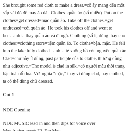
She brought some red cloth to make a dress.=cô ấy mang đến một
sấp vải đỏ để may áo dài. Clothes=quần áo (số nhiều). Put on the
clothes=get dressed=mặc quần áo. Take off the clothes.=get
undressed=cởi quần áo. He took his clothes off and went to
bed.=anh ta thay quần áo và đi ngủ. Clothing (số ít, dùng thay cho
clothes)=clothing store=tiệm quần áo. To clothe=bận, mặc. He fell
into the lake fully clothed.=anh ta té xuống hồ còn nguyên quần áo.
Clad=chữ này ít dùng, past participle của to clothe, thường dùng
như adjective.=The model is clad in silk.=cô người mẫu thời trang
bận toàn đồ lụa. Với nghĩa “mặc,” thay vì dùng clad, hay clothed,
ta có thể dùng chữ dressed.
Cut 1
NDE Opening
NDE MUSIC lead-in and then dips for voice over
Max (voice-over): Hi, I’m Max.