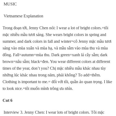
MUSIC
Vietnamese Explanation
Trong đoạn tới, Jenny Chen nói: I wear a lot of bright colors.=tôi
mặc nhiều mầu tươi sáng. She wears bright colors in spring and
summer, and dark colors in fall and winter=cô Jenny mặc mầu tươi
sáng vào mùa xuân và mùa hạ, và mầu sẫm vào mùa thu và mùa
đông. Fall=autumn=mùa thu. Dark green=xanh lá cây sẫm; dark
brown=nâu sẫm; black=đen. You wear different colors at different
times of the year, don’t you? Chị mặc nhiều mầu khác nhau tùy
những lúc khác nhau trong năm, phải không? To add=thêm.
Clothing is important to me.= đối với tôi, quần áo quan trọng. I like
to look nice.=tôi muốn mình trông ưa nhìn.
Cut 6
Interview 3. Jenny Chen: I wear lots of bright colors. Tôi mặc