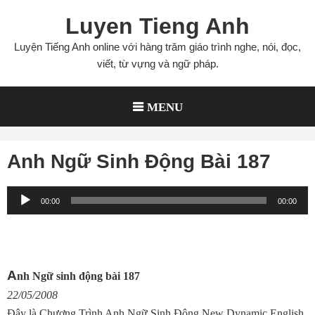
Skip
Luyen Tieng Anh
to
content
Luyện Tiếng Anh online với hàng trăm giáo trình nghe, nói, đọc,
viết, từ vựng và ngữ pháp.
MENU
Anh Ngữ Sinh Động Bài 187
Audio
00:00
00:00
Player
A
nh Ngữ sinh động bài 187
22/05/2008
Ðây là Chương Trình Anh Ngữ Sinh Ðộng New Dynamic English