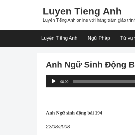
Skip
Luyen Tieng Anh
to
content
Luyện Tiếng Anh online với hàng trăm giáo trình
Luyện Tiếng Anh
Ngữ Pháp
Từ vự
Anh Ngữ Sinh Động B
Audio
00:00
Player
Anh Ngữ sinh động bài 194
22/08/2008