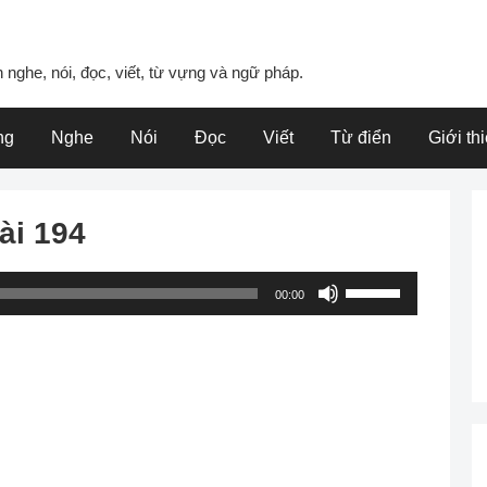
 nghe, nói, đọc, viết, từ vựng và ngữ pháp.
ng
Nghe
Nói
Đọc
Viết
Từ điển
Giới th
ài 194
Use
00:00
Up/Down
Arrow
keys
to
increase
or
decrease