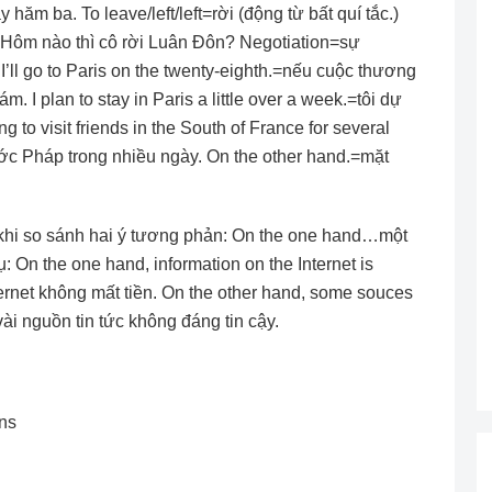
 hăm ba. To leave/left/left=rời (động từ bất quí tắc.)
 Hôm nào thì cô rời Luân Ðôn? Negotiation=sự
 I’ll go to Paris on the twenty-eighth.=nếu cuộc thương
m. I plan to stay in Paris a little over a week.=tôi dự
g to visit friends in the South of France for several
ớc Pháp trong nhiều ngày. On the other hand.=mặt
khi so sánh hai ý tương phản: On the one hand…một
On the one hand, information on the Internet is
nternet không mất tiền. On the other hand, some souces
vài nguồn tin tức không đáng tin cậy.
ns