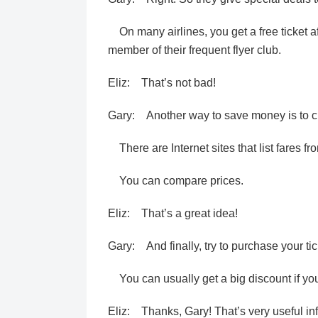
On many airlines, you get a free ticket aft
member of their frequent flyer club.
Eliz: That’s not bad!
Gary: Another way to save money is to che
There are Internet sites that list fares from
You can compare prices.
Eliz: That’s a great idea!
Gary: And finally, try to purchase your tic
You can usually get a big discount if you
Eliz: Thanks, Gary! That’s very useful in