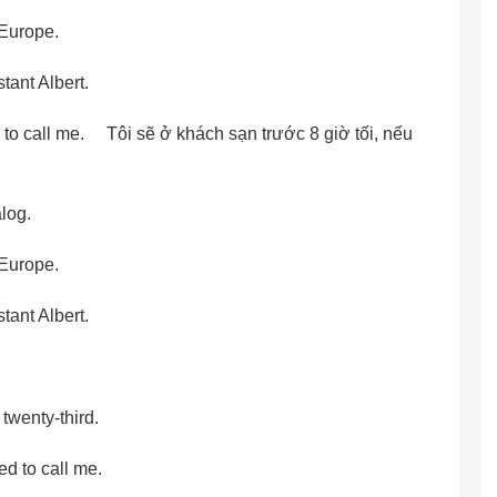
 Europe.
tant Albert.
eed to call me. Tôi sẽ ở khách sạn trước 8 giờ tối, nếu
log.
 Europe.
tant Albert.
twenty-third.
ed to call me.