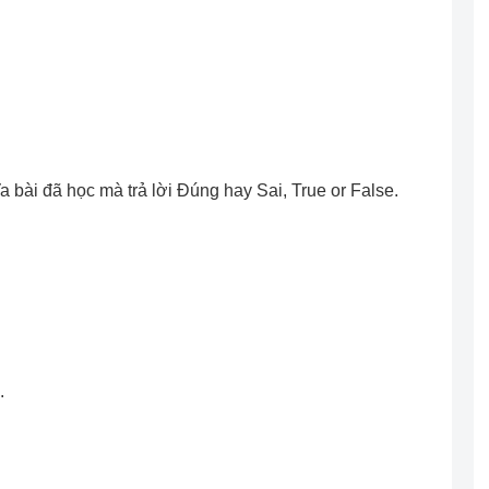
ĩa bài đã học mà trả lời Ðúng hay Sai, True or False.
.