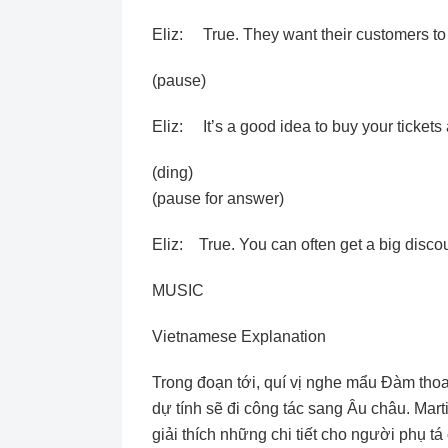
Eliz: True. They want their customers to u
(pause)
Eliz: It’s a good idea to buy your tickets
(ding)
(pause for answer)
Eliz: True. You can often get a big discou
MUSIC
Vietnamese Explanation
Trong đoạn tới, quí vị nghe mẩu Ðàm tho
dự tính sẽ đi công tác sang Âu châu. Mart
giải thích những chi tiết cho người phụ tá 