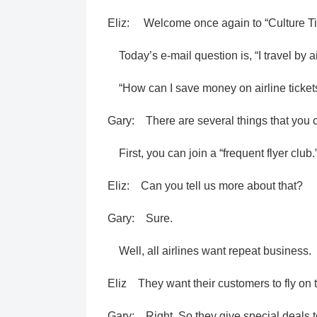
Eliz: Welcome once again to “Culture Ti
Today’s e-mail question is, “I travel by ai
“How can I save money on airline ticket
Gary: There are several things that you 
First, you can join a “frequent flyer club.
Eliz: Can you tell us more about that?
Gary: Sure.
Well, all airlines want repeat business.
Eliz They want their customers to fly on th
Gary: Right. So they give special deals to