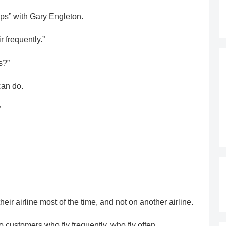
ps” with Gary Engleton.
r frequently.”
s?”
can do.
”
eir airline most of the time, and not on another airline.
 customers who fly frequently, who fly often.