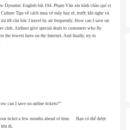
 Dynamic English bài 194. Phạm Văn xin kính chào quí vị
volume.
n Culture Tips về cách mua vé máy bay rẻ, trước khi nghe và
trả lời câu hỏi: I travel by air frequently. How can I save on
lyer club. Airlines give special deals to customers who fly
 the lowest fares on the Internet. And finally, try to
.
 can I save on airline tickets?”
 your ticket a few months ahead of time. Bạn có thể được
khi đi.