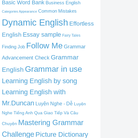
Basic Word Bank
Business English
Common Mistakes
Categories Appearance
Dynamic English
Effortless
English
Essay sample
Fairy Tales
Follow Me
Grammar
Finding Job
Grammar
Advancement Check
Grammar in use
English
Learning English by song
Learning English with
Mr.Duncan
Luyện Nghe - Dễ
Luyện
Nghe Tiếng Anh Qua Giao Tiếp Và Câu
Mastering Grammar
Chuyện
Challenge
Picture Dictionary