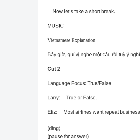
Now let’s take a short break.
MUSIC
Vietnamese Explanation
Bây giờ, quí vị nghe một câu rồi tuỳ ý ngh
Cut 2
Language Focus: True/False
Larry: True or False.
Eliz: Most airlines want repeat business
(ding)
(pause for answer)