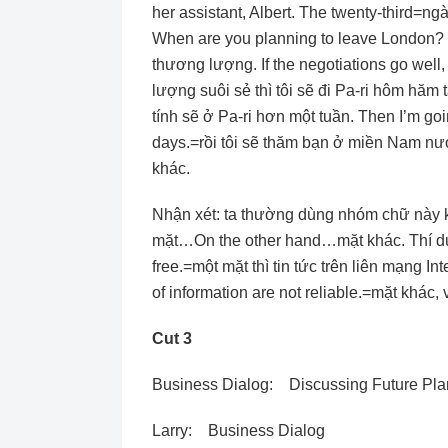
her assistant, Albert. The twenty-third=ngày
When are you planning to leave London?
thương lượng. If the negotiations go well,
lượng suôi sẻ thì tôi sẽ đi Pa-ri hôm hăm tá
tính sẽ ở Pa-ri hơn một tuần. Then I’m goin
days.=rồi tôi sẽ thăm bạn ở miền Nam nư
khác.
Nhận xét: ta thường dùng nhóm chữ này 
mặt…On the other hand…mặt khác. Thí dụ: 
free.=một mặt thì tin tức trên liên mạng I
of information are not reliable.=mặt khác, 
Cut 3
Business Dialog: Discussing Future Pla
Larry: Business Dialog