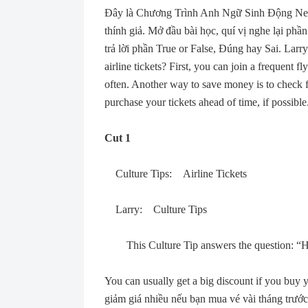
Ðây là Chương Trình Anh Ngữ Sinh Ðộng New
thính giả. Mở đầu bài học, quí vị nghe lại phầ
trả lời phần True or False, Ðúng hay Sai. Larry 
airline tickets? First, you can join a frequent f
often. Another way to save money is to check for
purchase your tickets ahead of time, if possible
Cut 1
Culture Tips: Airline Tickets
Larry: Culture Tips
This Culture Tip answers the question: “How
You can usually get a big discount if you buy
giảm giá nhiều nếu bạn mua vé vài tháng trước 