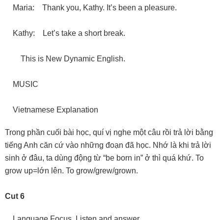
Maria: Thank you, Kathy. It’s been a pleasure.
Kathy: Let’s take a short break.
This is New Dynamic English.
MUSIC
Vietnamese Explanation
Trong phần cuối bài học, quí vị nghe một câu rồi trả lời bằng
tiếng Anh căn cứ vào những đoạn đã học. Nhớ là khi trả lời
sinh ở đâu, ta dùng động từ “be born in” ở thì quá khứ. To
grow up=lớn lên. To grow/grew/grown.
Cut 6
Language Focus. Listen and answer.