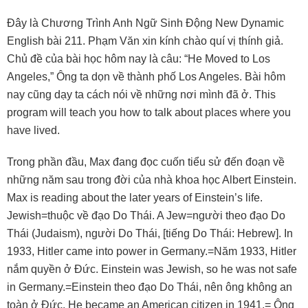
Ðây là Chương Trình Anh Ngữ Sinh Ðộng New Dynamic
English bài 211. Phạm Văn xin kính chào quí vị thính giả.
Chủ đề của bài học hôm nay là câu: “He Moved to Los
Angeles,” Ông ta dọn về thành phố Los Angeles. Bài hôm
nay cũng dạy ta cách nói về những nơi mình đã ở. This
program will teach you how to talk about places where you
have lived.
Trong phần đầu, Max đang đọc cuốn tiểu sử đến đoạn về
những năm sau trong đời của nhà khoa học Albert Einstein.
Max is reading about the later years of Einstein’s life.
Jewish=thuộc về đạo Do Thái. A Jew=người theo đạo Do
Thái (Judaism), người Do Thái, [tiếng Do Thái: Hebrew]. In
1933, Hitler came into power in Germany.=Năm 1933, Hitler
nắm quyền ở Ðức. Einstein was Jewish, so he was not safe
in Germany.=Einstein theo đạo Do Thái, nên ông không an
toàn ở Ðức. He became an American citizen in 1941.= Ông