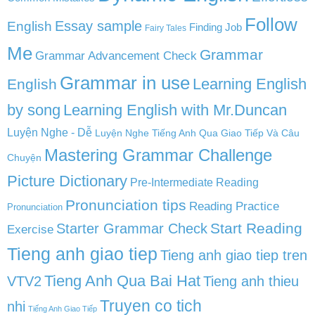
Follow
English
Essay sample
Finding Job
Fairy Tales
Me
Grammar
Grammar Advancement Check
Grammar in use
Learning English
English
by song
Learning English with Mr.Duncan
Luyện Nghe - Dễ
Luyện Nghe Tiếng Anh Qua Giao Tiếp Và Câu
Mastering Grammar Challenge
Chuyện
Picture Dictionary
Pre-Intermediate Reading
Pronunciation tips
Reading Practice
Pronunciation
Start Reading
Starter Grammar Check
Exercise
Tieng anh giao tiep
Tieng anh giao tiep tren
Tieng Anh Qua Bai Hat
VTV2
Tieng anh thieu
Truyen co tich
nhi
Tiếng Anh Giao Tiếp