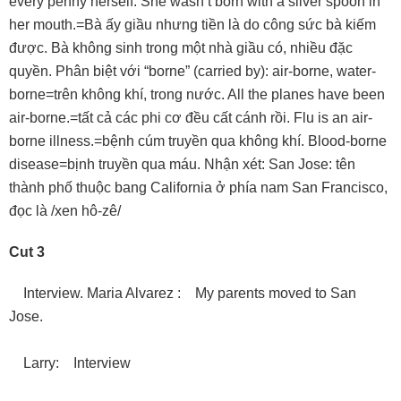
every penny herself. She wasn’t born with a silver spoon in
her mouth.=Bà ấy giầu nhưng tiền là do công sức bà kiếm
được. Bà không sinh trong một nhà giầu có, nhiều đặc
quyền. Phân biệt với “borne” (carried by): air-borne, water-
borne=trên không khí, trong nước. All the planes have been
air-borne.=tất cả các phi cơ đều cất cánh rồi. Flu is an air-
borne illness.=bệnh cúm truyền qua không khí. Blood-borne
disease=bịnh truyền qua máu. Nhận xét: San Jose: tên
thành phố thuộc bang California ở phía nam San Francisco,
đọc là /xen hô-zê/
Cut 3
Interview. Maria Alvarez : My parents moved to San
Jose.
Larry: Interview