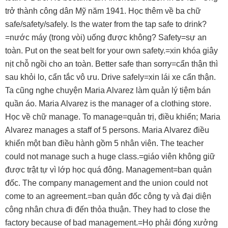
trở thành công dân Mỹ năm 1941. Học thêm về ba chữ
safe/safety/safely. Is the water from the tap safe to drink?
=nước máy (trong vòi) uống được không? Safety=sự an
toàn. Put on the seat belt for your own safety.=xin khóa giây
nịt chỗ ngồi cho an toàn. Better safe than sorry=cẩn thận thì
sau khỏi lo, cẩn tắc vô ưu. Drive safely=xin lái xe cẩn thận.
Ta cũng nghe chuyện Maria Alvarez làm quản lý tiệm bán
quần áo. Maria Alvarez is the manager of a clothing store.
Học về chữ manage. To manage=quản trị, điều khiển; Maria
Alvarez manages a staff of 5 persons. Maria Alvarez điều
khiển một ban điều hành gồm 5 nhân viên. The teacher
could not manage such a huge class.=giáo viên không giữ
được trật tự vì lớp học quá đông. Management=ban quản
đốc. The company management and the union could not
come to an agreement.=ban quản đốc công ty và đại diện
công nhân chưa đi đến thỏa thuận. They had to close the
factory because of bad management.=Họ phải đóng xưởng