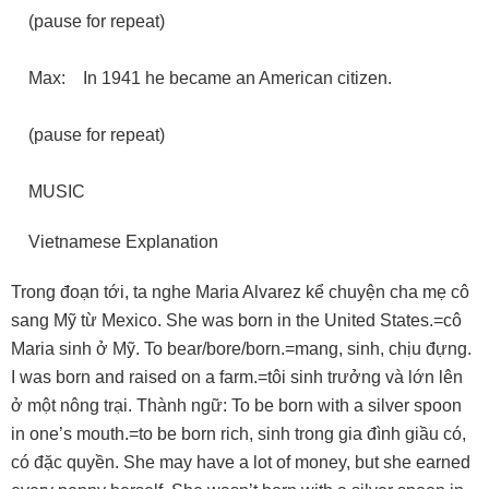
(pause for repeat)
Max: In 1941 he became an American citizen.
(pause for repeat)
MUSIC
Vietnamese Explanation
Trong đoạn tới, ta nghe Maria Alvarez kể chuyện cha mẹ cô
sang Mỹ từ Mexico. She was born in the United States.=cô
Maria sinh ở Mỹ. To bear/bore/born.=mang, sinh, chịu đựng.
I was born and raised on a farm.=tôi sinh trưởng và lớn lên
ở một nông trại. Thành ngữ: To be born with a silver spoon
in one’s mouth.=to be born rich, sinh trong gia đình giầu có,
có đặc quyền. She may have a lot of money, but she earned