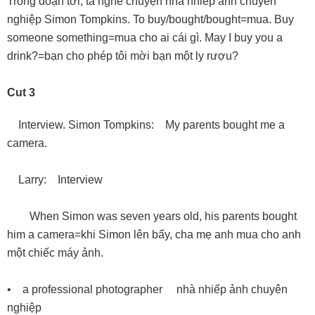
Trong đoạn tới, ta nghe chuyện nhà nhiếp ảnh chuyên
nghiệp Simon Tompkins. To buy/bought/bought=mua. Buy
someone something=mua cho ai cái gì. May I buy you a
drink?=bạn cho phép tôi mời bạn một ly rượu?
Cut 3
Interview. Simon Tompkins: My parents bought me a
camera.
Larry: Interview
When Simon was seven years old, his parents bought
him a camera=khi Simon lên bẩy, cha mẹ anh mua cho anh
một chiếc máy ảnh.
• a professional photographer nhà nhiếp ảnh chuyên
nghiệp