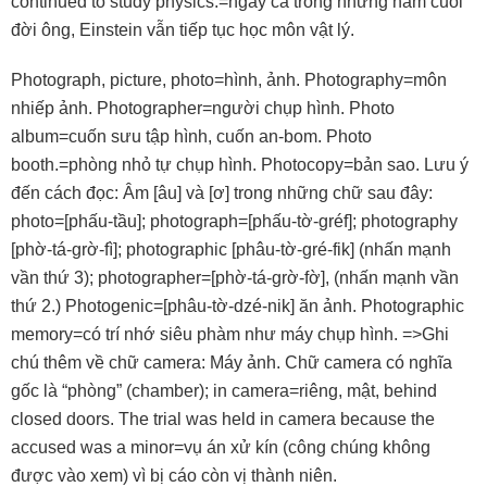
continued to study physics.=ngay cả trong những năm cuối
đời ông, Einstein vẫn tiếp tục học môn vật lý.
Photograph, picture, photo=hình, ảnh. Photography=môn
nhiếp ảnh. Photographer=người chụp hình. Photo
album=cuốn sưu tập hình, cuốn an-bom. Photo
booth.=phòng nhỏ tự chụp hình. Photocopy=bản sao. Lưu ý
đến cách đọc: Âm [âu] và [ơ] trong những chữ sau đây:
photo=[phấu-tầu]; photograph=[phấu-tờ-gréf]; photography
[phờ-tá-grờ-fì]; photographic [phâu-tờ-gré-fik] (nhấn mạnh
vần thứ 3); photographer=[phờ-tá-grờ-fờ], (nhấn mạnh vần
thứ 2.) Photogenic=[phâu-tờ-dzé-nik] ăn ảnh. Photographic
memory=có trí nhớ siêu phàm như máy chụp hình. =>Ghi
chú thêm về chữ camera: Máy ảnh. Chữ camera có nghĩa
gốc là “phòng” (chamber); in camera=riêng, mật, behind
closed doors. The trial was held in camera because the
accused was a minor=vụ án xử kín (công chúng không
được vào xem) vì bị cáo còn vị thành niên.