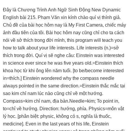
Ðây là Chương Trình Anh Ngữ Sinh Ðộng New Dynamic
English bài 215. Phạm Văn xin kính chào quí vị thính giả.
Chủ đề của bài học hôm nay là My First Camera, chiếc máy
ảnh đầu tiên của tôi. Bài học hôm nay cũng chỉ cho ta cách
nói về sở thích trong đời mình, this program will teach you
how to talk about your life interests. Life interests (n.)=sở
thích trong đời. Quí vị sẽ nghe câu: Einstein was interested
in science ever since he was five years old.=Einstein thích
khoa học từ khi ông lên năm tuổi. [to be/become interested
in=thích.] Einstein wondered why the compass needle
always pointed in the same direction.=Einstein thắc mắc tại
sao kim chỉ nam lúc nào cũng chỉ về một hướng.
Compass=kim chỉ nam, địa bàn.Needle=kim; To point in,
to=chỉ về hướng. Direction: hướng, phía. Physics=môn vật
lý học. [phân biệt: physic, không có s, nghĩa là thuốc,
medicine]. Even in the last years of his life, Einstein