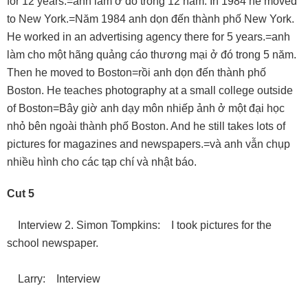
for 12 years.=anh làm ở đó trong 12 năm. In 1984 he moved
to New York.=Năm 1984 anh dọn đến thành phố New York.
He worked in an advertising agency there for 5 years.=anh
làm cho một hãng quảng cáo thương mại ở đó trong 5 năm.
Then he moved to Boston=rồi anh dọn đến thành phố
Boston. He teaches photography at a small college outside
of Boston=Bây giờ anh dạy môn nhiếp ảnh ở một đại học
nhỏ bên ngoài thành phố Boston. And he still takes lots of
pictures for magazines and newspapers.=và anh vẫn chụp
nhiều hình cho các tạp chí và nhật báo.
Cut 5
Interview 2. Simon Tompkins: I took pictures for the
school newspaper.
Larry: Interview