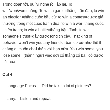
Trong đoạn tới, quí vị nghe rồi lập lại. To
win/won/won=thắng. To win a game=thắng trận đấu; to win
an election=thắng cuộc bầu cử; to win a contest=được giải
thưởng trong một cuộc tranh đua; to win a war=thắng cuộc
chiến tranh; to win a battle=thắng trận đánh; to win
someone’s trust=gây được lòng tin cậy. That kind of
behavior won’t win you any friends.=bạn cư xử như thế thì
chẳng ai muốn chơi thân với bạn nữa. You win some, you
lose some.=(thành ngữ) việc đời có thắng có bại, có được
có thua.
Cut 4
Language Focus. Did he take a lot of pictures?
Larry: Listen and repeat.