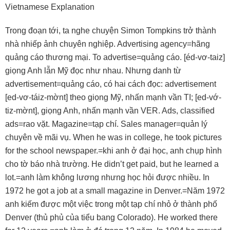
Vietnamese Explanation
Trong đoạn tới, ta nghe chuyện Simon Tompkins trở thành
nhà nhiếp ảnh chuyên nghiệp. Advertising agency=hãng
quảng cáo thương mại. To advertise=quảng cáo. [éd-vơ-taiz]
giọng Anh lẫn Mỹ đọc như nhau. Nhưng danh từ
advertisement=quảng cáo, có hai cách đọc: advertisement
[ed-vơ-táiz-mờnt] theo giọng Mỹ, nhấn mạnh vần TI; [ed-vớ-
tiz-mờnt], giọng Anh, nhấn mạnh vần VER. Ads, classified
ads=rao vặt. Magazine=tạp chí. Sales manager=quản lý
chuyên về mãi vụ. When he was in college, he took pictures
for the school newspaper.=khi anh ở đại học, anh chụp hình
cho tờ báo nhà trường. He didn’t get paid, but he learned a
lot.=anh làm không lương nhưng học hỏi được nhiều. In
1972 he got a job at a small magazine in Denver.=Năm 1972
anh kiếm được một việc trong một tạp chí nhỏ ở thành phố
Denver (thủ phủ của tiểu bang Colorado). He worked there