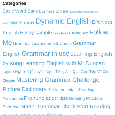
Categories
Basic Word Bank
Business English
Categories Appearance
Dynamic English
Effortless
Common Mistakes
Follow
English
Essay sample
Finding Job
Fairy Tales
Me
Grammar
Grammar Advancement Check
Grammar in use
Learning English
English
by song
Learning English with Mr.Duncan
Luyện Nghe - Dễ
Luyện Nghe Tiếng Anh Qua Giao Tiếp Và Câu
Mastering Grammar Challenge
Chuyện
Picture Dictionary
Pre-Intermediate Reading
Pronunciation tips
Reading Practice
Pronunciation
Start Reading
Starter Grammar Check
Exercise