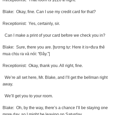
Blake: Okay, fine. Can I use my credit card for that?
Receptionist: Yes, certainly, sir.
Can I make a print of your card before we check you in?
Blake: Sure, there you are. [tương tự: Here it is=đưa thẻ
mua chịu ra và nói: “Ðây.”]
Receptionist: Okay, thank you. All right, fine.
We’re all set here, Mr. Blake, and I’ll get the bellman right
away.
We’ll get you to your room.
Blake: Oh, by the way, there’s a chance I’ll be staying one
more day, so I might be leaving on Saturday.