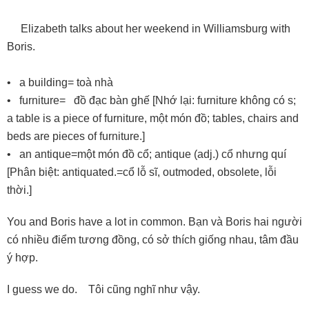
Elizabeth talks about her weekend in Williamsburg with
Boris.
• a building= toà nhà
• furniture= đồ đạc bàn ghế [Nhớ lại: furniture không có s;
a table is a piece of furniture, một món đồ; tables, chairs and
beds are pieces of furniture.]
• an antique=một món đồ cổ; antique (adj.) cổ nhưng quí
[Phân biệt: antiquated.=cổ lỗ sĩ, outmoded, obsolete, lỗi
thời.]
You and Boris have a lot in common. Bạn và Boris hai người
có nhiều điểm tương đồng, có sở thích giống nhau, tâm đầu
ý hợp.
I guess we do. Tôi cũng nghĩ như vậy.