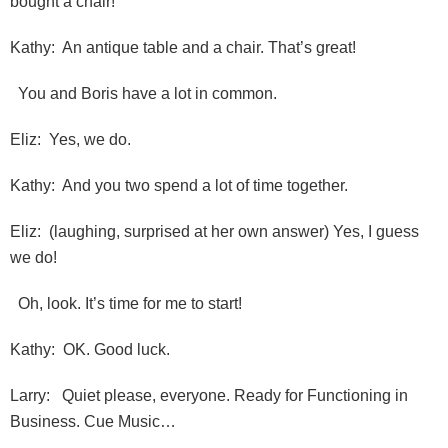
bought a chair!
Kathy: An antique table and a chair. That’s great!
You and Boris have a lot in common.
Eliz: Yes, we do.
Kathy: And you two spend a lot of time together.
Eliz: (laughing, surprised at her own answer) Yes, I guess
we do!
Oh, look. It’s time for me to start!
Kathy: OK. Good luck.
Larry: Quiet please, everyone. Ready for Functioning in
Business. Cue Music…