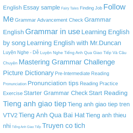
Follow
English
Essay sample
Finding Job
Fairy Tales
Me
Grammar
Grammar Advancement Check
Grammar in use
Learning English
English
by song
Learning English with Mr.Duncan
Luyện Nghe - Dễ
Luyện Nghe Tiếng Anh Qua Giao Tiếp Và Câu
Mastering Grammar Challenge
Chuyện
Picture Dictionary
Pre-Intermediate Reading
Pronunciation tips
Reading Practice
Pronunciation
Start Reading
Starter Grammar Check
Exercise
Tieng anh giao tiep
Tieng anh giao tiep tren
Tieng Anh Qua Bai Hat
VTV2
Tieng anh thieu
Truyen co tich
nhi
Tiếng Anh Giao Tiếp