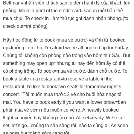
Bellman=nhân viên khách sạn lo đem hành lý của khách lên
phòng. Make a print of the credit card=sao ra một bản thẻ
mua chịu. To check in=làm thủ tục ghi danh nhận phòng. [to
check out=trả phòng].
Hãy học động từ to book (mua vé trước) và tĩnh từ booked
up=không còn chỗ. I’m afraid we’re all booked up for Friday.
Chúng tôi không còn phòng nào trống vào hôm thứ Sáu. But
something may open up=nhưng từ nay đến hôm ấy có thể
có phòng trống. To book=mua vé trước, dành chỗ trước. To
book a table in a restaurant=to reserve a table in the
restaurant. I’d like to book two seats for tomorrow night’s
concert.=Tôi muốn mua trước 2 vé cho buổi hòa nhạc tối
mai. You have to book early if you want a lower price.=bạn
phải mua vé sớm nếu muốn có vé rẻ. A heavily booked
flight.=chuyến bay không còn chỗ. All set=ready. We’re all
set, let’s go.=chúng ta sẵn sàng rồi, nào ta cùng đi. As soon
as possible=càng sớm càng tốt.