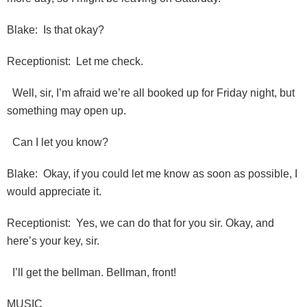
Blake: Is that okay?
Receptionist: Let me check.
Well, sir, I’m afraid we’re all booked up for Friday night, but
something may open up.
Can I let you know?
Blake: Okay, if you could let me know as soon as possible, I
would appreciate it.
Receptionist: Yes, we can do that for you sir. Okay, and
here’s your key, sir.
I’ll get the bellman. Bellman, front!
MUSIC