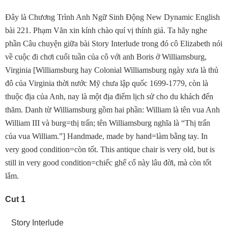
Ðây là Chương Trình Anh Ngữ Sinh Ðộng New Dynamic English
bài 221. Phạm Văn xin kính chào quí vị thính giả. Ta hãy nghe
phần Câu chuyện giữa bài Story Interlude trong đó cô Elizabeth nói
về cuộc đi chơi cuối tuần của cô với anh Boris ở Williamsburg,
Virginia [Williamsburg hay Colonial Williamsburg ngày xưa là thủ
đô của Virginia thời nước Mỹ chưa lập quốc 1699-1779, còn là
thuộc địa của Anh, nay là một địa điểm lịch sử cho du khách đến
thăm. Danh từ Williamsburg gồm hai phần: William là tên vua Anh
William III và burg=thị trấn; tên Williamsburg nghĩa là “Thị trấn
của vua William.”] Handmade, made by hand=làm bằng tay. In
very good condition=còn tốt. This antique chair is very old, but is
still in very good condition=chiếc ghế cổ này lâu đời, mà còn tốt
lắm.
Cut 1
Story Interlude