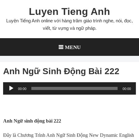
Skip
Luyen Tieng Anh
to
content
Luyện Tiếng Anh online với hàng trăm giáo trình nghe, nói, đọc,
viết, từ vựng và ngữ pháp.
MENU
Anh Ngữ Sinh Động Bài 222
Audio
00:00
00:00
Player
Anh Ngữ sinh động bài 222
Ðây là Chương Trình Anh Ngữ Sinh Ðộng New Dynamic English