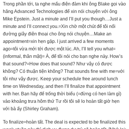
Trong phần tới, ta nghe mẩu điện đàm khi ông Blake gọi vào
hãng Advanced Technologies để xin nói chuyện với ông
Mike Epstein. Just a minute and I’ll put you though…Just a
minute and I’ll connect you.=Xin chờ một chút để tôi nối
đường giây điện thoại cho ông nói chuyện…Make an
appointment=xin hẹn gặp. I just arrived a few moments
ago=tôi vừa mới tới được một lúc. Ah, I’ll tell you what=
(informal, thân mật)= À, để tôi nói cho bạn nghe này. How’s
that sound?=How does that sound? Như vậy có được
không? Có thuận tiện không? That sounds fine with me=với
tôi như vậy được. Keep your schedule free around lunch
time on Wednesday, and then I’ll finalize that appointment
with her. Bạn hãy để trống thời biểu (=đừng có hẹn làm gì)
vào khoảng trưa hôm thứ Tư rồi tôi sẽ lo hoàn tất giờ hẹn
với bà ấy (Shirley Graham).
To finalize=hoàn tất. The deal is expected to be finalized this