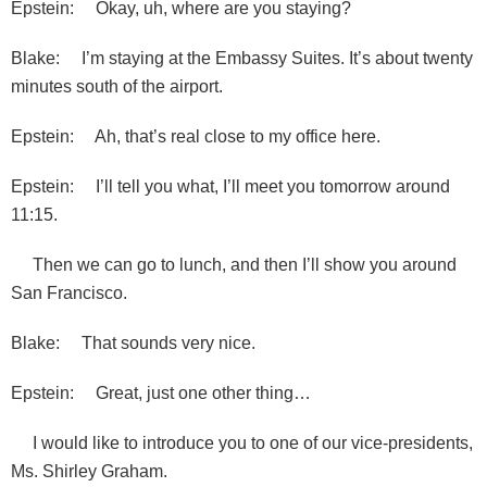
Epstein: Okay, uh, where are you staying?
Blake: I’m staying at the Embassy Suites. It’s about twenty
minutes south of the airport.
Epstein: Ah, that’s real close to my office here.
Epstein: I’ll tell you what, I’ll meet you tomorrow around
11:15.
Then we can go to lunch, and then I’ll show you around
San Francisco.
Blake: That sounds very nice.
Epstein: Great, just one other thing…
I would like to introduce you to one of our vice-presidents,
Ms. Shirley Graham.