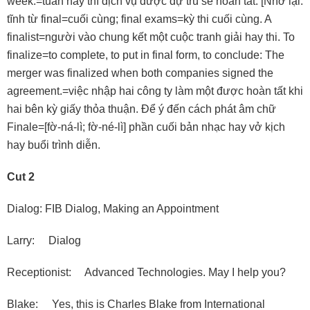
week.=tuần này thì dịch vụ được dự trù sẽ hoàn tất. [Nhớ lại:
tĩnh từ final=cuối cùng; final exams=kỳ thi cuối cùng. A
finalist=người vào chung kết một cuộc tranh giải hay thi. To
finalize=to complete, to put in final form, to conclude: The
merger was finalized when both companies signed the
agreement.=việc nhập hai công ty làm một được hoàn tất khi
hai bên kỳ giấy thỏa thuận. Ðể ý đến cách phát âm chữ
Finale=[fờ-ná-lì; fờ-né-lì] phần cuối bản nhạc hay vở kịch
hay buổi trình diễn.
Cut 2
Dialog: FIB Dialog, Making an Appointment
Larry: Dialog
Receptionist: Advanced Technologies. May I help you?
Blake: Yes, this is Charles Blake from International