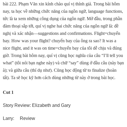
bài 222. Phạm Văn xin kính chào quí vị thính giả. Trong bài hôm
nay, ta học về những chức năng của ngôn ngữ, language functions,
tức là ta xem những công dụng của ngôn ngữ. Mở đầu, trong phần
đàm thoại sắp tới, quí vị nghe hai chức năng của ngôn ngữ là: đề
nghị và xác nhận—suggestions and confirmations. Flight=chuyến
bay. How was your flight? chuyến bay của ông ra sao? It was a
nice flight, and it was on time=chuyến bay của tôi dễ chịu và đúng
giờ. Trong bài hôm nay, quí vị cũng học nghĩa của câu “I’ll tell you
what” (tôi nói bạn nghe này) và chữ “say” dùng ở đầu câu (này bạn
à); và giữa câu (thí dụ như). Cũng học động từ to finalize (hoàn
tất). Ta sẽ học kỹ hơn cách dùng những từ này ở trong bài học.
Cut 1
Story Review: Elizabeth and Gary
Larry: Review