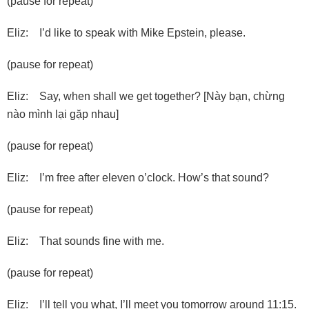
(pause for repeat)
Eliz: I’d like to speak with Mike Epstein, please.
(pause for repeat)
Eliz: Say, when shall we get together? [Này bạn, chừng
nào mình lại gặp nhau]
(pause for repeat)
Eliz: I’m free after eleven o’clock. How’s that sound?
(pause for repeat)
Eliz: That sounds fine with me.
(pause for repeat)
Eliz: I’ll tell you what, I’ll meet you tomorrow around 11:15.