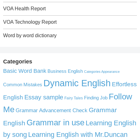
VOA Health Report
VOA Technology Report
Word by word dictionary
Categories
Basic Word Bank
Business English
Categories Appearance
Dynamic English
Effortless
Common Mistakes
Follow
English
Essay sample
Finding Job
Fairy Tales
Me
Grammar
Grammar Advancement Check
Grammar in use
Learning English
English
by song
Learning English with Mr.Duncan