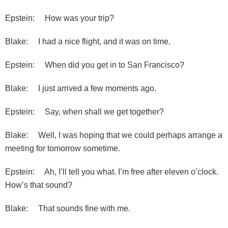
Epstein: How was your trip?
Blake: I had a nice flight, and it was on time.
Epstein: When did you get in to San Francisco?
Blake: I just arrived a few moments ago.
Epstein: Say, when shall we get together?
Blake: Well, I was hoping that we could perhaps arrange a
meeting for tomorrow sometime.
Epstein: Ah, I’ll tell you what. I’m free after eleven o’clock.
How’s that sound?
Blake: That sounds fine with me.