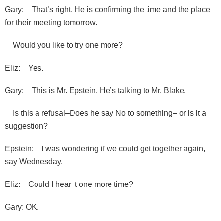
Gary: That’s right. He is confirming the time and the place
for their meeting tomorrow.
Would you like to try one more?
Eliz: Yes.
Gary: This is Mr. Epstein. He’s talking to Mr. Blake.
Is this a refusal–Does he say No to something– or is it a
suggestion?
Epstein: I was wondering if we could get together again,
say Wednesday.
Eliz: Could I hear it one more time?
Gary: OK.