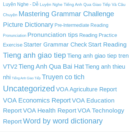
Luyện Nghe - Dễ
Luyện Nghe Tiếng Anh Qua Giao Tiếp Và Câu
Mastering Grammar Challenge
Chuyện
Picture Dictionary
Pre-Intermediate Reading
Pronunciation tips
Reading Practice
Pronunciation
Start Reading
Starter Grammar Check
Exercise
Tieng anh giao tiep
Tieng anh giao tiep tren
Tieng Anh Qua Bai Hat
VTV2
Tieng anh thieu
Truyen co tich
nhi
Tiếng Anh Giao Tiếp
Uncategorized
VOA Agriculture Report
VOA Economics Report
VOA Education
Report
VOA Health Report
VOA Technology
Word by word dictionary
Report