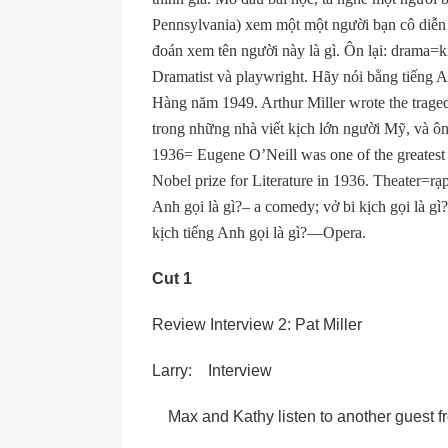
Pennsylvania) xem một một người bạn cô diễn m
đoán xem tên người này là gì. Ôn lại: drama=kị
Dramatist và playwright. Hãy nói bằng tiếng A
Hàng năm 1949. Arthur Miller wrote the trage
trong những nhà viết kịch lớn người Mỹ, và 
1936= Eugene O’Neill was one of the greatest 
Nobel prize for Literature in 1936. Theater=rạ
Anh gọi là gì?– a comedy; vở bi kịch gọi là gì
kịch tiếng Anh gọi là gì?—Opera.
Cut 1
Review Interview 2: Pat Miller
Larry: Interview
Max and Kathy listen to another guest f