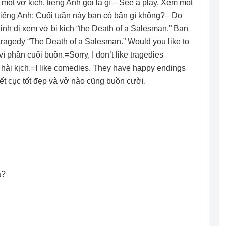
m một vở kịch, tiếng Anh gọi là gì—See a play. Xem một
iếng Anh: Cuối tuần này bạn có bận gì không?– Do
nh đi xem vở bi kịch “the Death of a Salesman.” Bạn
ragedy “The Death of a Salesman.” Would you like to
 vì phần cuối buồn.=Sorry, I don’t like tragedies
 hài kịch.=I like comedies. They have happy endings
ết cục tốt đẹp và vở nào cũng buồn cười.
a?