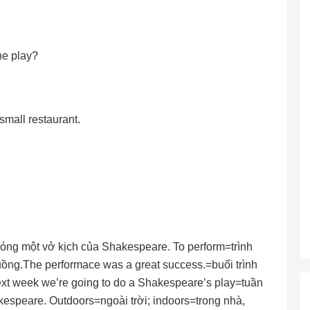
he play?
mall restaurant.
 đóng một vở kịch của Shakespeare. To perform=trình
tuồng.The performace was a great success.=buổi trình
ext week we’re going to do a Shakespeare’s play=tuần
akespeare. Outdoors=ngoài trời; indoors=trong nhà,