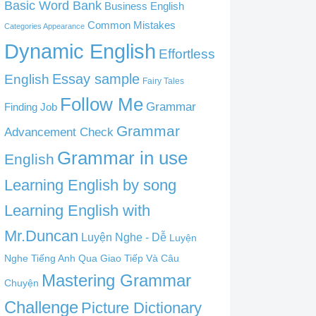
Basic Word Bank
Business English
Common Mistakes
Categories Appearance
Dynamic English
Effortless
English
Essay sample
Fairy Tales
Follow Me
Grammar
Finding Job
Grammar
Advancement Check
Grammar in use
English
Learning English by song
Learning English with
Mr.Duncan
Luyện Nghe - Dễ
Luyện
Nghe Tiếng Anh Qua Giao Tiếp Và Câu
Mastering Grammar
Chuyện
Challenge
Picture Dictionary