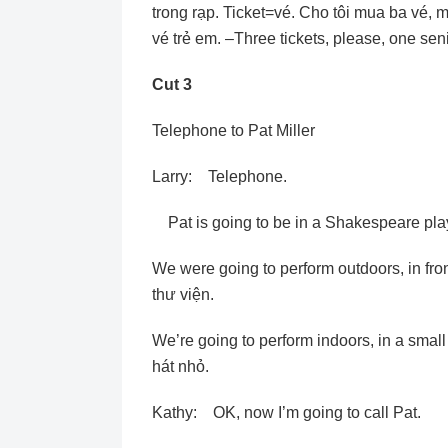
trong rạp. Ticket=vé. Cho tôi mua ba vé, 
vé trẻ em. –Three tickets, please, one seni
Cut 3
Telephone to Pat Miller
Larry: Telephone.
Pat is going to be in a Shakespeare pla
We were going to perform outdoors, in fron
thư viện.
We’re going to perform indoors, in a small
hát nhỏ.
Kathy: OK, now I’m going to call Pat.