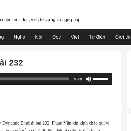
 nghe, nói, đọc, viết, từ vựng và ngữ pháp.
ng
Nghe
Nói
Đọc
Viết
Từ điển
Giới th
ài 232
Use
00:00
Up/Down
Arrow
keys
to
increase
or
Dynamic English bài 232. Phạm Văn xin kính chào quí vị
decrease
ạn nói cuối tuần cô sẽ đi Philadelphia (thuộc tiểu bang