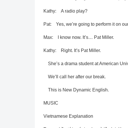
Kathy: A radio play?
Pat: Yes, we’re going to perform it on our 
Max: I know now. It’s… Pat Miller.
Kathy: Right. It’s Pat Miller.
She’s a drama student at American Unive
We’ll call her after our break.
This is New Dynamic English.
MUSIC
Vietnamese Explanation