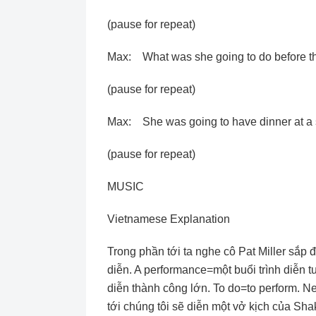
(pause for repeat)
Max: What was she going to do before t
(pause for repeat)
Max: She was going to have dinner at a s
(pause for repeat)
MUSIC
Vietnamese Explanation
Trong phần tới ta nghe cô Pat Miller sắp
diễn. A performance=một buổi trình diễn 
diễn thành công lớn. To do=to perform. N
tới chúng tôi sẽ diễn một vở kịch của Sh