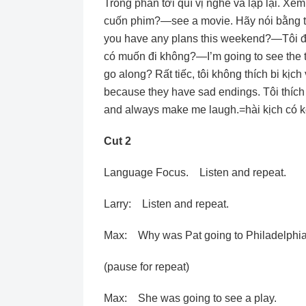
Trong phần tới quí vị nghe và lập lại. Xe
cuốn phim?—see a movie. Hãy nói bằng t
you have any plans this weekend?—Tôi đị
có muốn đi không?—I’m going to see the t
go along? Rất tiếc, tôi không thích bi kịch
because they have sad endings. Tôi thích
and always make me laugh.=hài kịch có k
Cut 2
Language Focus. Listen and repeat.
Larry: Listen and repeat.
Max: Why was Pat going to Philadelphi
(pause for repeat)
Max: She was going to see a play.