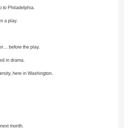
 to Philadelphia.
n a play.
… before the play.
ed in drama.
sity, here in Washington.
 next month.