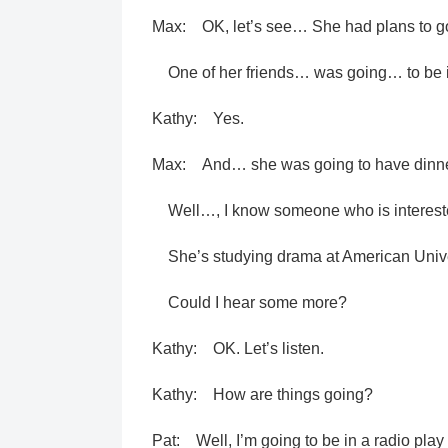
Max: OK, let’s see… She had plans to go
One of her friends… was going… to be i
Kathy: Yes.
Max: And… she was going to have dinner
Well…, I know someone who is interest
She’s studying drama at American Univer
Could I hear some more?
Kathy: OK. Let’s listen.
Kathy: How are things going?
Pat: Well, I’m going to be in a radio play