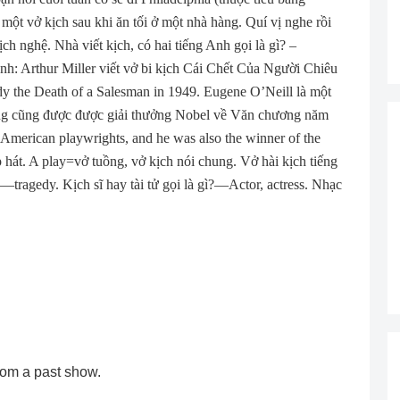
volume.
ột vở kịch sau khi ăn tối ở một nhà hàng. Quí vị nghe rồi
ch nghệ. Nhà viết kịch, có hai tiếng Anh gọi là gì? –
nh: Arthur Miller viết vở bi kịch Cái Chết Của Người Chiêu
dy the Death of a Salesman in 1949. Eugene O’Neill là một
ông cũng được được giải thưởng Nobel về Văn chương năm
American playwrights, and he was also the winner of the
p hát. A play=vở tuồng, vở kịch nói chung. Vở hài kịch tiếng
?—tragedy. Kịch sĩ hay tài tử gọi là gì?—Actor, actress. Nhạc
rom a past show.