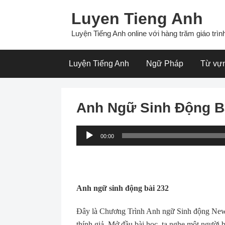
Skip
Luyen Tieng Anh
to
content
Luyện Tiếng Anh online với hàng trăm giáo trình
Luyện Tiếng Anh
Ngữ Pháp
Từ vự
Anh Ngữ Sinh Động B
Audio
00:00
Player
Anh ngữ sinh động bài 232
Ðây là Chương Trình Anh ngữ Sinh động New 
thính giả. Mở đầu bài học, ta nghe một người b