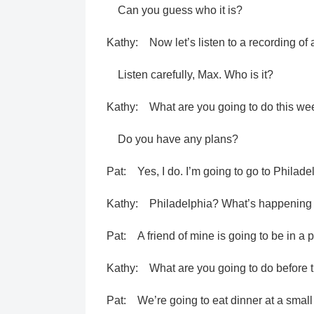
Can you guess who it is?
Kathy: Now let’s listen to a recording of 
Listen carefully, Max. Who is it?
Kathy: What are you going to do this w
Do you have any plans?
Pat: Yes, I do. I’m going to go to Philade
Kathy: Philadelphia? What’s happening 
Pat: A friend of mine is going to be in a p
Kathy: What are you going to do before 
Pat: We’re going to eat dinner at a small 