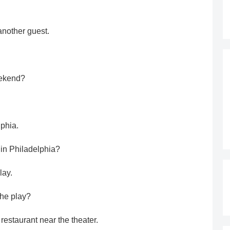
another guest.
eekend?
lphia.
in Philadelphia?
lay.
the play?
restaurant near the theater.