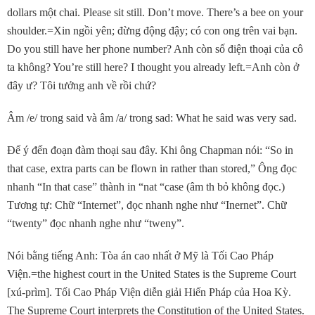
dollars một chai. Please sit still. Don’t move. There’s a bee on your
shoulder.=Xin ngồi yên; đừng động đậy; có con ong trên vai bạn.
Do you still have her phone number? Anh còn số điện thoại của cô
ta không? You’re still here? I thought you already left.=Anh còn ở
đây ư? Tôi tưởng anh về rồi chứ?
Âm /e/ trong said và âm /a/ trong sad: What he said was very sad.
Ðể ý đến đoạn đàm thoại sau đây. Khi ông Chapman nói: “So in
that case, extra parts can be flown in rather than stored,” Ông đọc
nhanh “In that case” thành in “nat “case (âm th bỏ không đọc.)
Tương tự: Chữ “Internet”, đọc nhanh nghe như “Inernet”. Chữ
“twenty” đọc nhanh nghe như “tweny”.
Nói bằng tiếng Anh: Tòa án cao nhất ở Mỹ là Tối Cao Pháp
Viện.=the highest court in the United States is the Supreme Court
[xú-prìm]. Tối Cao Pháp Viện diễn giải Hiến Pháp của Hoa Kỳ.
The Supreme Court interprets the Constitution of the United States.