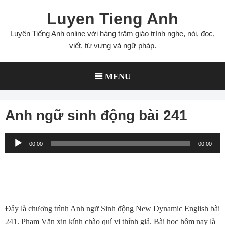
Skip
Luyen Tieng Anh
to
content
Luyện Tiếng Anh online với hàng trăm giáo trình nghe, nói, đọc,
viết, từ vựng và ngữ pháp.
MENU
Anh ngữ sinh động bài 241
Audio
00:00
00:00
Player
Ðây là chương trình Anh ngữ Sinh động New Dynamic English bài
241. Phạm Văn xin kính chào quí vị thính giả. Bài học hôm nay là