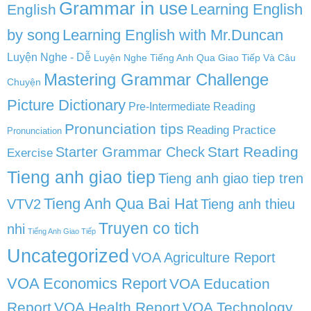
Grammar in use
Learning English
English
by song
Learning English with Mr.Duncan
Luyện Nghe - Dễ
Luyện Nghe Tiếng Anh Qua Giao Tiếp Và Câu
Mastering Grammar Challenge
Chuyện
Picture Dictionary
Pre-Intermediate Reading
Pronunciation tips
Reading Practice
Pronunciation
Start Reading
Starter Grammar Check
Exercise
Tieng anh giao tiep
Tieng anh giao tiep tren
Tieng Anh Qua Bai Hat
VTV2
Tieng anh thieu
Truyen co tich
nhi
Tiếng Anh Giao Tiếp
Uncategorized
VOA Agriculture Report
VOA Economics Report
VOA Education
Report
VOA Health Report
VOA Technology