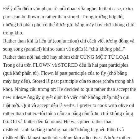
Ðể ý đến điểm văn phạm ở cuối đoạn vừa nghe: In that case, extra
parts can be flown in rather than stored. Trong trường hợp đó,
những bộ phận phụ có thể được gửi bằng máy bay chứ không chứa
trong kho.
Rather than khi là liên từ (conjunction) chỉ cách viết tương đồng và
song song (parallel) khi so sánh và nghĩa là “chứ không phải.”
Rather than nối hai chữ hay nhóm chữ CÙNG MỘT TỪ LOẠI.
Trong câu trên FLOWN và STORED đều là hai past participles
(quá khứ phân từ). Flown là past participle của to fly (chở bằng
máy bay đến), Stored là past participle của to store (chứa trong nhà
kho). Những câu tương tự: He decided to quit rather than accept the
new rules.= ông ấy quyết định bỏ việc chứ không chấp nhận qui
luật mới. Quit và accept đều là verbs. I prefer to cook with olive oil
rather than butter.=tôi thích nấu ăn bằng dầu ô-liu chứ không dùng
bơ. Oil và butter đều là nouns. He was pitied rather than
disliked.=anh ta đáng thương hại chứ không bị ghét. Pitied và
disliked đều là past participles dùng làm adjectives. Nhưng rather