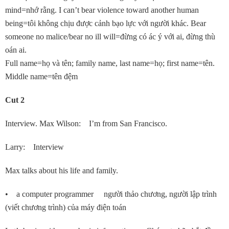
mind=nhớ rằng. I can’t bear violence toward another human
being=tôi không chịu được cảnh bạo lực với người khác. Bear
someone no malice/bear no ill will=đừng có ác ý với ai, đừng thù
oán ai.
Full name=họ và tên; family name, last name=họ; first name=tên.
Middle name=tên đệm
Cut 2
Interview. Max Wilson: I’m from San Francisco.
Larry: Interview
Max talks about his life and family.
• a computer programmer người thảo chương, người lập trình
(viết chương trình) của máy điện toán