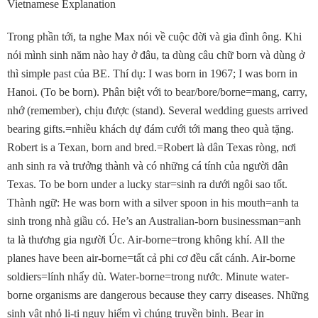
Vietnamese Explanation
Trong phần tới, ta nghe Max nói về cuộc đời và gia đình ông. Khi
nói mình sinh năm nào hay ở đâu, ta dùng câu chữ born và dùng ở
thì simple past của BE. Thí dụ: I was born in 1967; I was born in
Hanoi. (To be born). Phân biệt với to bear/bore/borne=mang, carry,
nhớ (remember), chịu được (stand). Several wedding guests arrived
bearing gifts.=nhiều khách dự đám cưới tới mang theo quà tặng.
Robert is a Texan, born and bred.=Robert là dân Texas ròng, nơi
anh sinh ra và trưởng thành và có những cá tính của người dân
Texas. To be born under a lucky star=sinh ra dưới ngôi sao tốt.
Thành ngữ: He was born with a silver spoon in his mouth=anh ta
sinh trong nhà giầu có. He’s an Australian-born businessman=anh
ta là thương gia người Úc. Air-borne=trong không khí. All the
planes have been air-borne=tất cả phi cơ đều cất cánh. Air-borne
soldiers=lính nhẩy dù. Water-borne=trong nước. Minute water-
borne organisms are dangerous because they carry diseases. Những
sinh vật nhỏ li-ti nguy hiểm vì chúng truyền bịnh. Bear in