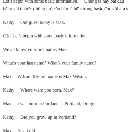
Let’s begin with some basic information. Chúng ta hãy bắt đầu
bằng vài tin tức (thông tin) căn bản. Chữ s trong basic đọc với âm s.
Kathy: Our guest today is Max.
OK. Let’s begin with some basic information.
We all know your first name: Max.
What’s your last name? What’s your family name?
Max: Wilson. My full name is Max Wilson.
Kathy: Where were you born, Max?
Max: I was born in Portland… Portland, Oregon.
Kathy: Did you grow up in Portland?
Max: Yes, I did.