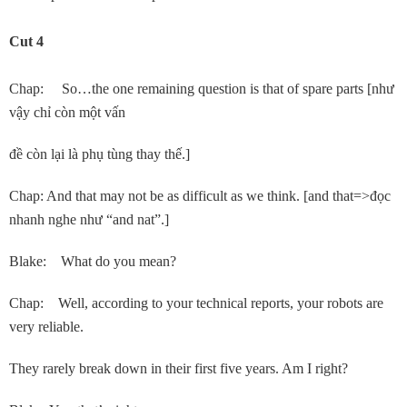
Cut 4
Chap: So…the one remaining question is that of spare parts [như
vậy chỉ còn một vấn
đề còn lại là phụ tùng thay thế.]
Chap: And that may not be as difficult as we think. [and that=>đọc
nhanh nghe như “and nat”.]
Blake: What do you mean?
Chap: Well, according to your technical reports, your robots are
very reliable.
They rarely break down in their first five years. Am I right?