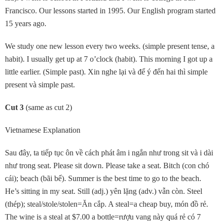
Francisco. Our lessons started in 1995. Our English program started
15 years ago.
We study one new lesson every two weeks. (simple present tense, a
habit). I usually get up at 7 o’clock (habit). This morning I got up a
little earlier. (Simple past). Xin nghe lại và để ý đến hai thì simple
present và simple past.
Cut 3
(same as cut 2)
Vietnamese Explanation
Sau đây, ta tiếp tục ôn về cách phát âm i ngắn như trong sit và i dài
như trong seat. Please sit down. Please take a seat. Bitch (con chó
cái); beach (bãi bể). Summer is the best time to go to the beach.
He’s sitting in my seat. Still (adj.) yên lặng (adv.) vẫn còn. Steel
(thép); steal/stole/stolen=Ăn cắp. A steal=a cheap buy, món đồ rẻ.
The wine is a steal at $7.00 a bottle=rượu vang này quá rẻ có 7