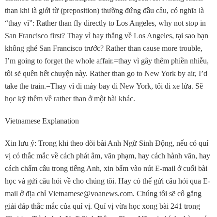
than khi là giới từ (preposition) thường đứng đầu câu, có nghĩa là
“thay vì”: Rather than fly directly to Los Angeles, why not stop in
San Francisco first? Thay vì bay thẳng về Los Angeles, tại sao bạn
không ghé San Francisco trước? Rather than cause more trouble,
I’m going to forget the whole affair.=thay vì gây thêm phiền nhiễu,
tôi sẽ quên hết chuyện này. Rather than go to New York by air, I’d
take the train.=Thay vì đi máy bay đi New York, tôi đi xe lửa. Sẽ
học kỹ thêm về rather than ở một bài khác.
Vietnamese Explanation
Xin lưu ý: Trong khi theo dõi bài Anh Ngữ Sinh Ðộng, nếu có quí
vị có thắc mắc về cách phát âm, văn phạm, hay cách hành văn, hay
cách chấm câu trong tiếng Anh, xin bấm vào nút E-mail ở cuối bài
học và gửi câu hỏi về cho chúng tôi. Hay có thể gửi câu hỏi qua E-
mail ở địa chỉ Vietnamese@voanews.com. Chúng tôi sẽ cố gắng
giải đáp thắc mắc của quí vị. Quí vị vừa học xong bài 241 trong