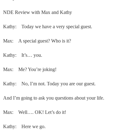
NDE Review with Max and Kathy
Kathy: Today we have a very special guest.
Max: A special guest? Who is it?
Kathy: It’s… you.
Max: Me? You’re joking!
Kathy: No, I’m not. Today you are our guest.
And I’m going to ask you questions about your life.
Max: Well…. OK! Let’s do it!
Kathy: Here we go.