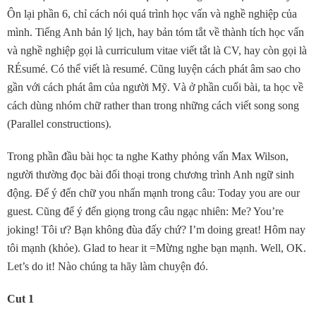
Ôn lại phần 6, chỉ cách nói quá trình học vấn và nghề nghiệp của
mình. Tiếng Anh bản lý lịch, hay bản tóm tắt về thành tích học vấn
và nghề nghiệp gọi là curriculum vitae viết tắt là CV, hay còn gọi là
RÉsumé. Có thể viết là resumé. Cũng luyện cách phát âm sao cho
gần với cách phát âm của người Mỹ. Và ở phần cuối bài, ta học về
cách dùng nhóm chữ rather than trong những cách viết song song
(Parallel constructions).
Trong phần đầu bài học ta nghe Kathy phỏng vấn Max Wilson,
người thường đọc bài đối thoại trong chương trình Anh ngữ sinh
động. Ðể ý đến chữ you nhấn mạnh trong câu: Today you are our
guest. Cũng để ý đến giọng trong câu ngạc nhiên: Me? You’re
joking! Tôi ư? Bạn không đùa đấy chứ? I’m doing great! Hôm nay
tôi mạnh (khỏe). Glad to hear it =Mừng nghe bạn mạnh. Well, OK.
Let’s do it! Nào chúng ta hãy làm chuyện đó.
Cut 1