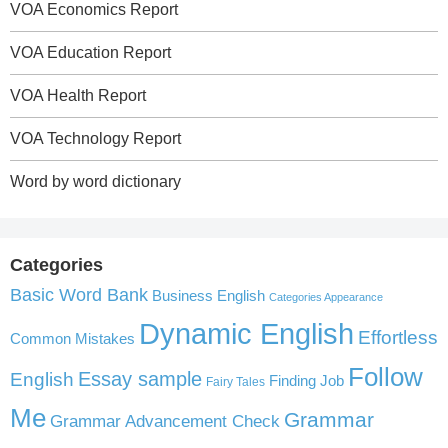
VOA Economics Report
VOA Education Report
VOA Health Report
VOA Technology Report
Word by word dictionary
Categories
Basic Word Bank
Business English
Categories Appearance
Dynamic English
Effortless
Common Mistakes
Follow
English
Essay sample
Finding Job
Fairy Tales
Me
Grammar
Grammar Advancement Check