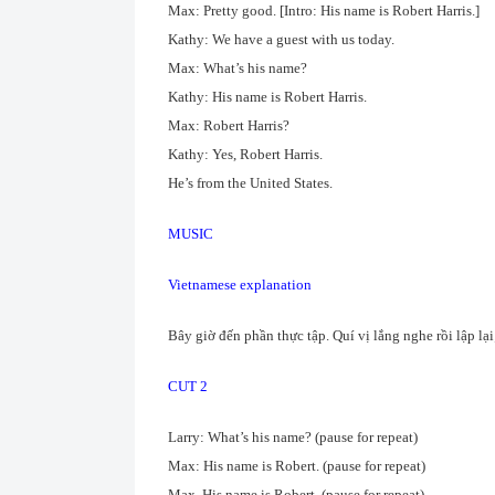
Max: Pretty good. [Intro: His name is Robert Harris.]
Kathy: We have a guest with us today.
Max: What’s his name?
Kathy: His name is Robert Harris.
Max: Robert Harris?
Kathy: Yes, Robert Harris.
He’s from the United States.
MUSIC
Vietnamese explanation
Bây giờ đến phần thực tập. Quí vị lắng nghe rồi lập lại
CUT 2
Larry: What’s his name? (pause for repeat)
Max: His name is Robert. (pause for repeat)
Max. His name is Robert. (pause for repeat)