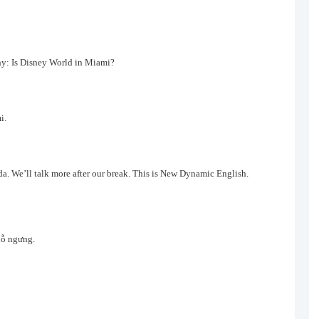
thy: Is Disney World in Miami?
i.
da. We’ll talk more after our break. This is New Dynamic English.
chỗ ngưng.