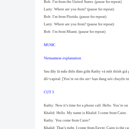
Bob: I’m from the United States. (pause for repeat)
Larry: Where are you from? (pause for repeat)
Bob: I’m from Florida. (pause for repeat)
Larry: Where are you from? (pause for repeat)
Bob: I’m from Miami. (pause for repeat)
MUSIC
Vietnamese explanation
Sau đây là mẩu điện đàm giữa Kathy và một thính giả g
đô=capital. [You’re on the air= bạn đang nói chuyện tr
CUT 5
Kathy: Now it’s time for a phone call. Hello. You’re o
Khalid: Hello. My name is Khalid. I come from Cairo.
Kathy: You come from Cairo?
Khalid: That’s right. I come from Egypt. Cairo is the cap