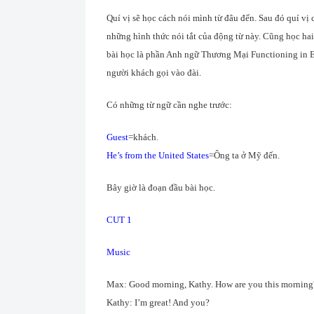
Quí vị sẽ học cách nói mình từ đâu đến. Sau đó quí vị 
những hình thức nói tắt của động từ này. Cũng học hai 
bài học là phần Anh ngữ Thương Mại Functioning in E
người khách gọi vào đài.
Có những từ ngữ cần nghe trước:
Guest
=khách.
He’s from the United States
=Ông ta ở Mỹ đến.
Bây giờ là đoạn đầu bài học.
CUT 1
Music
Max: Good morning, Kathy. How are you this morning
Kathy: I’m great! And you?