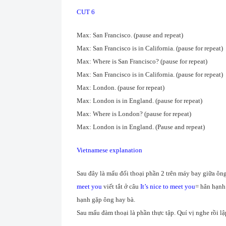
CUT 6
Max: San Francisco. (pause and repeat)
Max: San Francisco is in California. (pause for repeat)
Max: Where is San Francisco? (pause for repeat)
Max: San Francisco is in California. (pause for repeat)
Max: London. (pause for repeat)
Max: London is in England. (pause for repeat)
Max: Where is London? (pause for repeat)
Max: London is in England. (Pause and repeat)
Vietnamese explanation
Sau đây là mẩu đối thoại phần 2 trên máy bay giữa ôn
meet you
viết tắt ở câu
It’s nice to meet you
= hân hạnh 
hạnh gặp ông hay bà.
Sau mẩu đàm thoại là phần thực tập. Quí vị nghe rồi lập