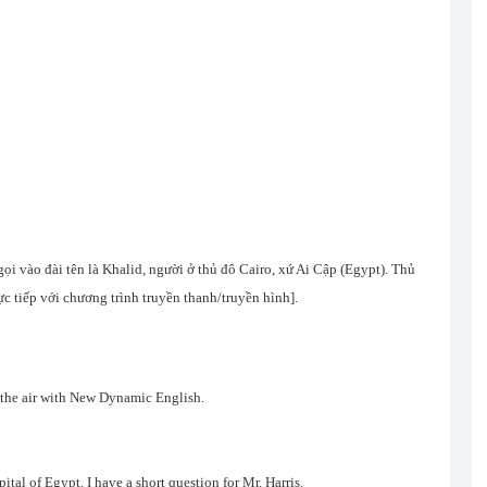
ọi vào đài tên là Khalid, người ở thủ đô Cairo, xứ Ai Cập (Egypt). Thủ
ực tiếp với chương trình truyền thanh/truyền hình].
n the air with New Dynamic English.
ital of Egypt. I have a short question for Mr. Harris.