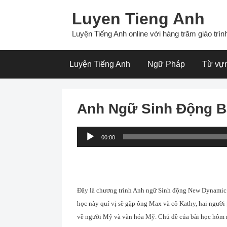
Skip
Luyen Tieng Anh
to
content
Luyện Tiếng Anh online với hàng trăm giáo trình
Luyện Tiếng Anh
Ngữ Pháp
Từ vự
Anh Ngữ Sinh Động B
Audio
00:00
Player
Đây là chương trình Anh ngữ Sinh động New Dynamic En
học này quí vị sẽ gặp ông Max và cô Kathy, hai người
về người Mỹ và văn hóa Mỹ. Chủ đề của bài học hôm 