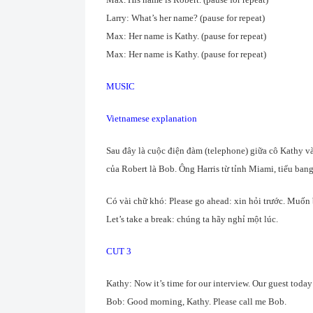
Larry: What’s her name? (pause for repeat)
Max: Her name is Kathy. (pause for repeat)
Max: Her name is Kathy. (pause for repeat)
MUSIC
Vietnamese explanation
Sau đây là cuộc điện đàm (telephone) giữa cô Kathy và
của Robert là Bob. Ông Harris từ tỉnh Miami, tiểu bang 
Có vài chữ khó: Please go ahead: xin hỏi trước. Muốn b
Let’s take a break: chúng ta hãy nghỉ một lúc.
CUT 3
Kathy: Now it’s time for our interview. Our guest today
Bob: Good morning, Kathy. Please call me Bob.