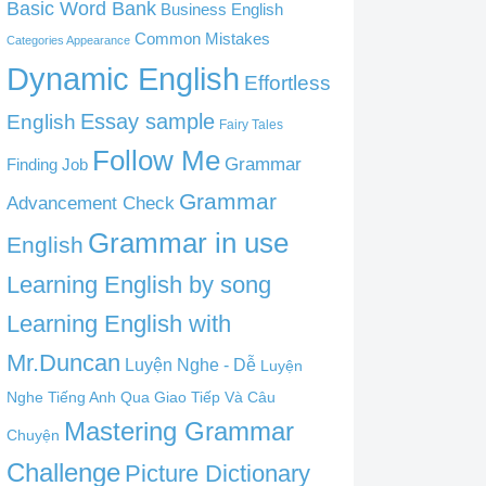
Basic Word Bank
Business English
Common Mistakes
Categories Appearance
Dynamic English
Effortless
English
Essay sample
Fairy Tales
Follow Me
Grammar
Finding Job
Grammar
Advancement Check
Grammar in use
English
Learning English by song
Learning English with
Mr.Duncan
Luyện Nghe - Dễ
Luyện
Nghe Tiếng Anh Qua Giao Tiếp Và Câu
Mastering Grammar
Chuyện
Challenge
Picture Dictionary