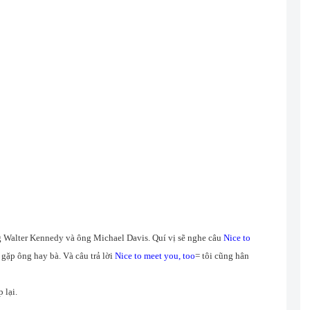
g Walter Kennedy và ông Michael Davis. Quí vị sẽ nghe câu
Nice to
gặp ông hay bà. Và câu trả lời
Nice to meet you, too
= tôi cũng hân
 lại.