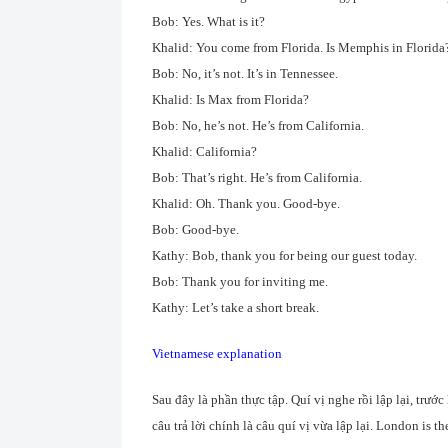
Bob: Yes. What is it?
Khalid: You come from Florida. Is Memphis in Florida
Bob: No, it’s not. It’s in Tennessee.
Khalid: Is Max from Florida?
Bob: No, he’s not. He’s from California.
Khalid: California?
Bob: That’s right. He’s from California.
Khalid: Oh. Thank you. Good-bye.
Bob: Good-bye.
Kathy: Bob, thank you for being our guest today.
Bob: Thank you for inviting me.
Kathy: Let’s take a short break.
Vietnamese explanation
Sau đây là phần thực tập. Quí vị nghe rồi lập lại, trước
câu trả lời chính là câu quí vị vừa lập lại. London is 