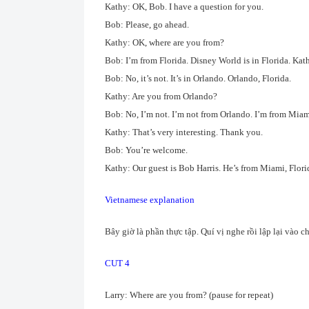
Kathy: OK, Bob. I have a question for you.
Bob: Please, go ahead.
Kathy: OK, where are you from?
Bob: I’m from Florida. Disney World is in Florida. Ka
Bob: No, it’s not. It’s in Orlando. Orlando, Florida.
Kathy: Are you from Orlando?
Bob: No, I’m not. I’m not from Orlando. I’m from Miam
Kathy: That’s very interesting. Thank you.
Bob: You’re welcome.
Kathy: Our guest is Bob Harris. He’s from Miami, Flori
Vietnamese explanation
Bây giờ là phần thực tập. Quí vị nghe rồi lập lại vào 
CUT 4
Larry: Where are you from? (pause for repeat)