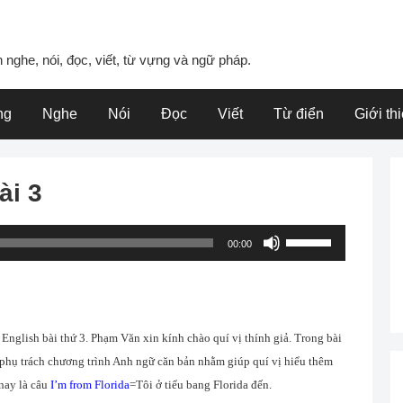
 nghe, nói, đọc, viết, từ vựng và ngữ pháp.
ng
Nghe
Nói
Đọc
Viết
Từ điển
Giới th
ài 3
Use
00:00
Up/Down
Arrow
keys
to
glish bài thứ 3. Phạm Văn xin kính chào quí vị thính giả. Trong bài
increase
 phụ trách chương trình Anh ngữ căn bản nhằm giúp quí vị hiểu thêm
or
nay là câu
I’m from Florida
=Tôi ở tiểu bang Florida đến.
decrease