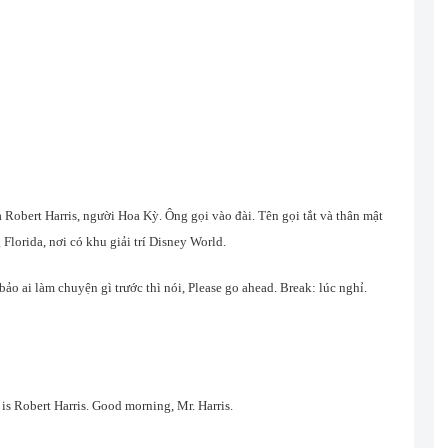
 Robert Harris, người Hoa Kỳ. Ông gọi vào đài. Tên gọi tắt và thân mật
Florida, nơi có khu giải trí Disney World.
ảo ai làm chuyện gì trước thì nói, Please go ahead. Break: lúc nghỉ.
 is Robert Harris. Good morning, Mr. Harris.