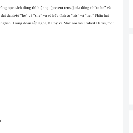
volume.
cũng học cách dùng thì hiện tại [present tense] của động từ “to be” và
đại danh-từ “he” và “she” và sở hữu tĩnh từ “his” và “her.” Phần hai
nglish. Trong đoạn sắp nghe, Kathy và Max nói với Robert Harris, một
?