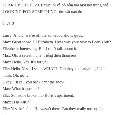
TEAR UP THE PLACE=lục lọi và bỏ bừa bãi mọi nơi trong nhà.
LOOKING FOR SOMETHING=tìm vật nào đó.
CUT 2
Larry: And… we’re off the air. Good show, guys.
Max: Great show. Hi Elizabeth. How was your visit to Boris’s lab?
Elizabeth: Interesting. But I can’t talk about it.
Max: Oh, a secret, huh? [Tiếng điện thoại reo]
Max: Hello. Yes. It’s for you.
Eliz: Hello. Yes…I see…WHAT?! Did they take anything? Unh
hunh. Oh, no…
Okay, I’ll call you back after the show.
Max: What happened?
Eliz: Someone broke into Boris’s apartment.
Max: Is he OK?
Eliz: Yes, he’s fine. He wasn’t there. But they really tore up the