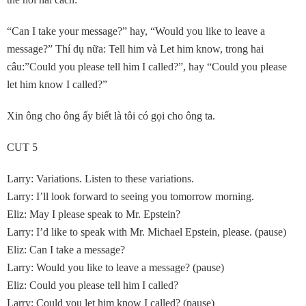
“Can I take your message?” hay, “Would you like to leave a
message?” Thí dụ nữa: Tell him và Let him know, trong hai
câu:”Could you please tell him I called?”, hay “Could you please
let him know I called?”
Xin ông cho ông ấy biết là tôi có gọi cho ông ta.
CUT 5
Larry: Variations. Listen to these variations.
Larry: I’ll look forward to seeing you tomorrow morning.
Eliz: May I please speak to Mr. Epstein?
Larry: I’d like to speak with Mr. Michael Epstein, please. (pause)
Eliz: Can I take a message?
Larry: Would you like to leave a message? (pause)
Eliz: Could you please tell him I called?
Larry: Could you let him know I called? (pause)