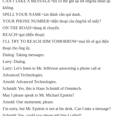
CAN I TAKE A MESSAGE=tôi có thể ghi lại lời ông/bà nhắn lại
không.
SPELL YOUR NAME=xin đánh vần quí danh.
YOUR PHONE NUMBER=điện thoại của ông/bà số mấy?
ON THE ROAD=đang di chuyển.
REACH=gọi (điện thoại)
I’LL TRY TO REACH HIM TOMORROW=mai tôi sẽ gọi điện
thoại cho ông ấy.
Dialog: Taking messages.
Larry: Dialog.
Larry: Let’s listen to Mr. Jefferson answering a phone call at
Advanced Technologies.
Arnold: Advanced Technologies.
Schmidt: Yes, this is Hans Schmidt of Omnitech.
May I please speak to Mr. Michael Epstein?
Arnold: One momenmt, please.
I’m sorry, but Mr. Epstein is not at his desk. Can I take a message?
Schmidt: Yes, could you please tell him I called?