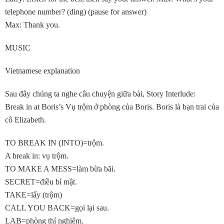
telephone number? (ding) (pause for answer)
Max: Thank you.
MUSIC
Vietnamese explanation
Sau đây chúng ta nghe câu chuyện giữa bài, Story Interlude:
Break in at Boris’s Vụ trộm ở phòng của Boris. Boris là bạn trai của
cô Elizabeth.
TO BREAK IN (INTO)=trộm.
A break in: vụ trộm.
TO MAKE A MESS=làm bừa bãi.
SECRET=điều bí mật.
TAKE=lấy (trộm)
CALL YOU BACK=gọi lại sau.
LAB=phòng thí nghiệm.