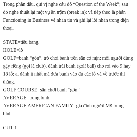
Trong phần đầu, quí vị nghe câu đố “Question of the Week”; sau
đó nghe thuật lại một vụ ăn trộm (break in); và tiếp theo là phần
Functioning in Business về nhắn tin và ghi lại lời nhắn trong điện
thoại.
STATE=tiểu bang.
HOLE=lỗ
GOLF=banh “gôn”, trò chơi banh trên sân cỏ mịn; mỗi người dùng
gậy riêng (gọi là club), đánh trái banh (golf ball) cho rơi vào 9 hay
18 lỗ; ai đánh ít nhất mà đưa banh vào đủ các lỗ và về trước thì
thắng.
GOLF COURSE=sân chơi banh “gôn”
AVERAGE=trung bình.
AVERAGE AMERICAN FAMILY=gia đình người Mỹ trung
bình.
CUT 1