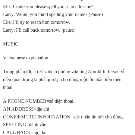
Eliz: Could you please spell your name for me?
Larry: Would you mind spelling your name? (Pause)
Eliz: I’ll try to reach him tomorrow.
Larry: I’ll call back tomorrow. (pause)
MUSIC
Vietnamese explanation
Trong phần tới, cô Elizabeth phỏng vấn ông Arnold Jefferson về
điều quan trọng là phải ghi lại cho đúng một lời nhắn trên điện
thoại.
A PHONE NUMBER=số điện thoại.
AN ADDRESS=địa chỉ
CONFIRM THE INFORNATION=xác nhận tin tức cho đúng.
SPELLING=đánh vần
CALL BACK= gọi lại