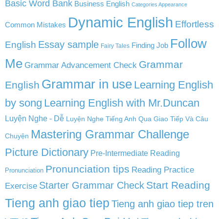
Basic Word Bank
Business English
Categories Appearance
Dynamic English
Effortless
Common Mistakes
Follow
English
Essay sample
Finding Job
Fairy Tales
Me
Grammar
Grammar Advancement Check
Grammar in use
Learning English
English
by song
Learning English with Mr.Duncan
Luyện Nghe - Dễ
Luyện Nghe Tiếng Anh Qua Giao Tiếp Và Câu
Mastering Grammar Challenge
Chuyện
Picture Dictionary
Pre-Intermediate Reading
Pronunciation tips
Reading Practice
Pronunciation
Start Reading
Starter Grammar Check
Exercise
Tieng anh giao tiep
Tieng anh giao tiep tren