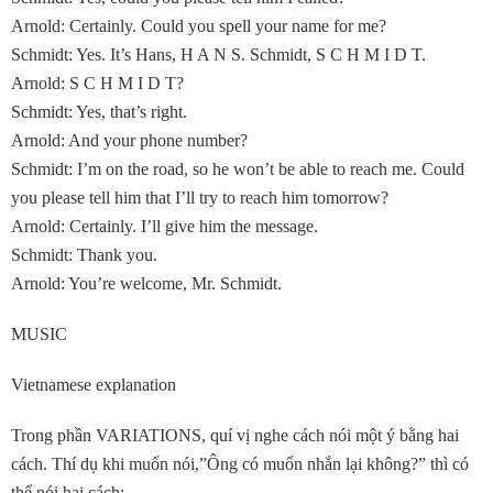
Arnold: Certainly. Could you spell your name for me?
Schmidt: Yes. It’s Hans, H A N S. Schmidt, S C H M I D T.
Arnold: S C H M I D T?
Schmidt: Yes, that’s right.
Arnold: And your phone number?
Schmidt: I’m on the road, so he won’t be able to reach me. Could
you please tell him that I’ll try to reach him tomorrow?
Arnold: Certainly. I’ll give him the message.
Schmidt: Thank you.
Arnold: You’re welcome, Mr. Schmidt.
MUSIC
Vietnamese explanation
Trong phần VARIATIONS, quí vị nghe cách nói một ý bằng hai
cách. Thí dụ khi muốn nói,”Ông có muốn nhắn lại không?” thì có
thể nói hai cách: