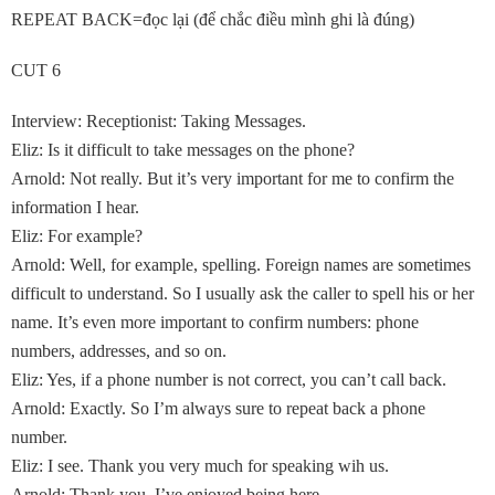
REPEAT BACK=đọc lại (để chắc điều mình ghi là đúng)
CUT 6
Interview: Receptionist: Taking Messages.
Eliz: Is it difficult to take messages on the phone?
Arnold: Not really. But it’s very important for me to confirm the
information I hear.
Eliz: For example?
Arnold: Well, for example, spelling. Foreign names are sometimes
difficult to understand. So I usually ask the caller to spell his or her
name. It’s even more important to confirm numbers: phone
numbers, addresses, and so on.
Eliz: Yes, if a phone number is not correct, you can’t call back.
Arnold: Exactly. So I’m always sure to repeat back a phone
number.
Eliz: I see. Thank you very much for speaking wih us.
Arnold: Thank you. I’ve enjoyed being here.