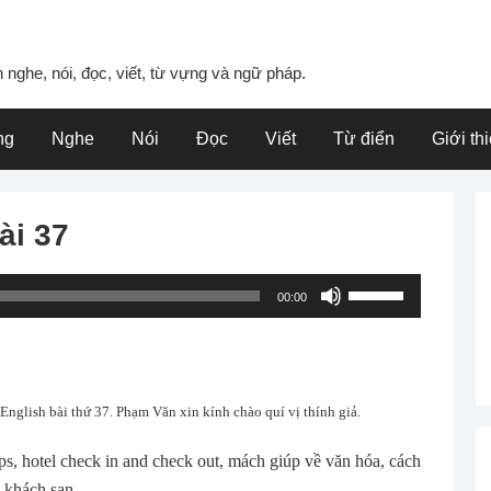
 nghe, nói, đọc, viết, từ vựng và ngữ pháp.
ng
Nghe
Nói
Đọc
Viết
Từ điển
Giới th
ài 37
Use
00:00
Up/Down
Arrow
keys
to
glish bài thứ 37. Phạm Văn xin kính chào quí vị thính giả.
increase
or
ps, hotel check in and check out, mách giúp về văn hóa, cách
decrease
g khách sạn