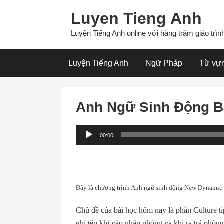
Skip
Luyen Tieng Anh
to
content
Luyện Tiếng Anh online với hàng trăm giáo trình
Luyện Tiếng Anh
Ngữ Pháp
Từ vự
Anh Ngữ Sinh Động B
Audio
00:00
Player
Đây là chương trình Anh ngữ sinh động New Dynamic En
Chủ đề của bài học hôm nay là phần Culture ti
ghi tên khi vào nhận phòng và khi ra trả phòn