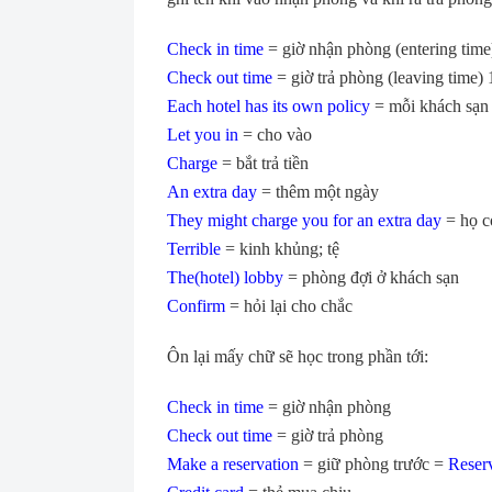
Check in time
= giờ nhận phòng (entering time)
Check out time
= giờ trả phòng (leaving time) 
Each hotel has its own policy
= mỗi khách sạn c
Let you in
= cho vào
Charge
= bắt trả tiền
An extra day
= thêm một ngày
They might charge you for an extra day
= họ có
Terrible
= kinh khủng; tệ
The(hotel) lobby
= phòng đợi ở khách sạn
Confirm
= hỏi lại cho chắc
Ôn lại mấy chữ sẽ học trong phần tới:
Check in time
= giờ nhận phòng
Check out time
= giờ trả phòng
Make a reservation
= giữ phòng trước =
Reser