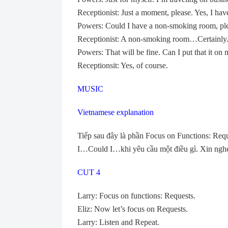
Receptionist: Just a moment, please. Yes, I hav
Powers: Could I have a non-smoking room, pl
Receptionist: A non-smoking room…Certainly. 
Powers: That will be fine. Can I put that it on 
Receptionsit: Yes, of course.
MUSIC
Vietnamese explanation
Tiếp sau đây là phần Focus on Functions: Req
I…Could I…khi yêu cầu một điều gì. Xin nghe r
CUT 4
Larry: Focus on functions: Requests.
Eliz: Now let’s focus on Requests.
Larry: Listen and Repeat.