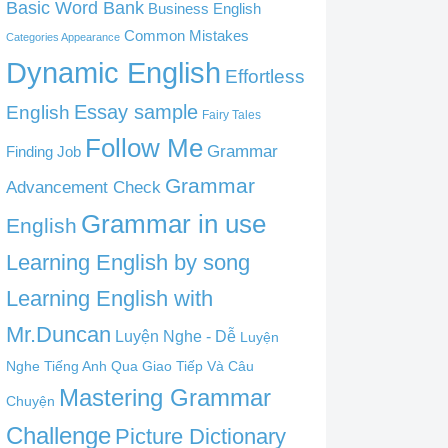
Basic Word Bank
Business English
Common Mistakes
Categories Appearance
Dynamic English
Effortless
English
Essay sample
Fairy Tales
Follow Me
Grammar
Finding Job
Grammar
Advancement Check
Grammar in use
English
Learning English by song
Learning English with
Mr.Duncan
Luyện Nghe - Dễ
Luyện
Nghe Tiếng Anh Qua Giao Tiếp Và Câu
Mastering Grammar
Chuyện
Challenge
Picture Dictionary