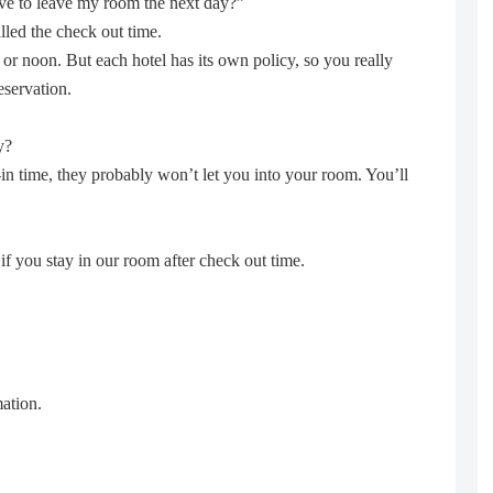
ve to leave my room the next day?”
lled the check out time.
 or noon. But each hotel has its own policy, so you really
servation.
y?
-in time, they probably won’t let you into your room. You’ll
f you stay in our room after check out time.
mation.