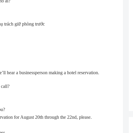
o ai?
hụ trách giữ phòng trước
We’ll hear a businessperson making a hotel reservation.
call?
ou?
rvation for August 20th through the 22nd, please.
ess.