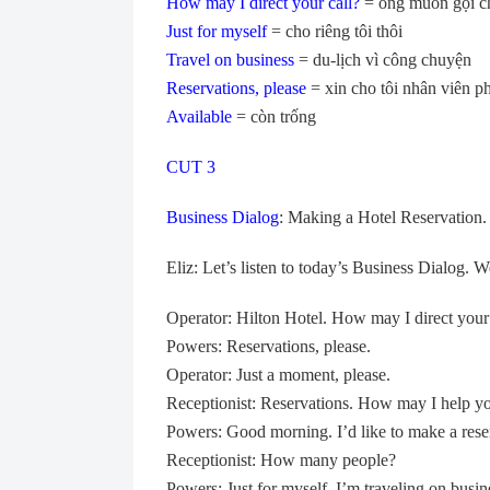
How may I direct your call?
= ông muốn gọi ch
Just for myself
= cho riêng tôi thôi
Travel on business
= du-lịch vì công chuyện
Reservations, please
= xin cho tôi nhân viên p
Available
= còn trống
CUT 3
Business Dialog
: Making a Hotel Reservation.
Eliz: Let’s listen to today’s Business Dialog. 
Operator: Hilton Hotel. How may I direct your 
Powers: Reservations, please.
Operator: Just a moment, please.
Receptionist: Reservations. How may I help y
Powers: Good morning. I’d like to make a rese
Receptionist: How many people?
Powers: Just for myself. I’m traveling on busin