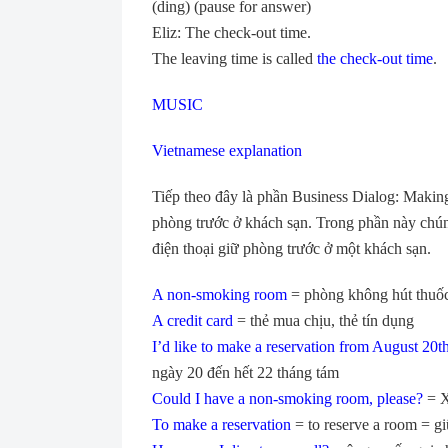
(ding) (pause for answer)
Eliz: The check-out time.
The leaving time is called
the check-out time
.
MUSIC
Vietnamese explanation
Tiếp theo đây là phần Business Dialog: Makin
phòng trước ở khách sạn. Trong phần này chún
điện thoại giữ phòng trước ở một khách sạn.
A non-smoking room
= phòng không hút thuốc
A credit card
= thẻ mua chịu, thẻ tín dụng
I’d like to make a reservation from August 20t
ngày 20 đến hết 22 tháng tám
Could I have a non-smoking room, please?
= X
To make a reservation
= to reserve a room = g