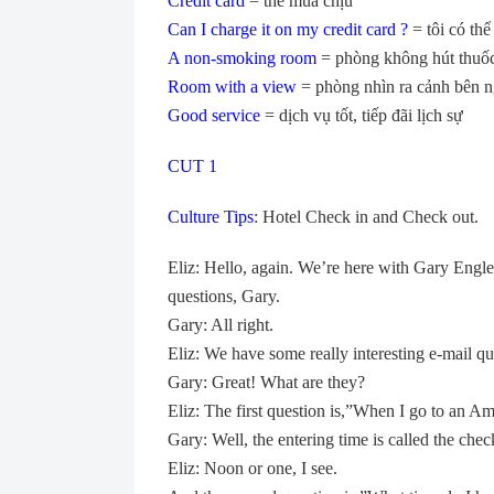
Credit card
= thẻ mua chịu
Can I charge it on my credit card ?
= tôi có thể
A non-smoking room
= phòng không hút thuốc
Room with a view
= phòng nhìn ra cảnh bên n
Good service
= dịch vụ tốt, tiếp đãi lịch sự
CUT 1
Culture Tips
: Hotel Check in and Check out.
Eliz: Hello, again. We’re here with Gary Englet
questions, Gary.
Gary: All right.
Eliz: We have some really interesting e-mail qu
Gary: Great! What are they?
Eliz: The first question is,”When I go to an A
Gary: Well, the entering time is called the chec
Eliz: Noon or one, I see.