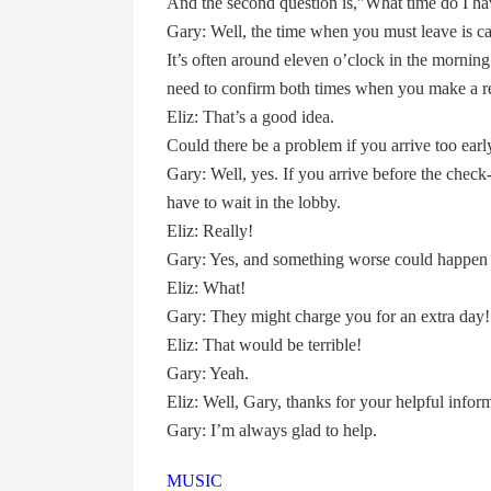
And the second question is,”What time do I ha
Gary: Well, the time when you must leave is ca
It’s often around eleven o’clock in the morning
need to confirm both times when you make a re
Eliz: That’s a good idea.
Could there be a problem if you arrive too earl
Gary: Well, yes. If you arrive before the check
have to wait in the lobby.
Eliz: Really!
Gary: Yes, and something worse could happen i
Eliz: What!
Gary: They might charge you for an extra day!
Eliz: That would be terrible!
Gary: Yeah.
Eliz: Well, Gary, thanks for your helpful infor
Gary: I’m always glad to help.
MUSIC