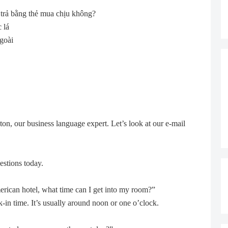
 trả bằng thẻ mua chịu không?
 lá
goài
on, our business language expert. Let’s look at our e-mail
estions today.
merican hotel, what time can I get into my room?”
k-in time. It’s usually around noon or one o’clock.