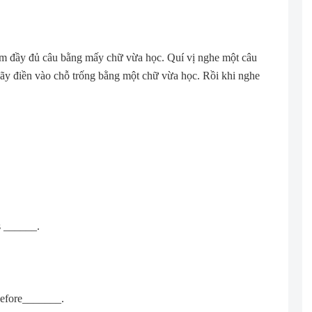
àm đầy đủ câu bằng mấy chữ vừa học. Quí vị nghe một câu
hãy điền vào chỗ trống bằng một chữ vừa học. Rồi khi nghe
s ______.
before_______.