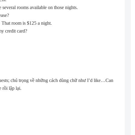
e several rooms available on those nights.
ease?
That room is $125 a night.
my credit card?
uests; chú trọng về những cách dùng chữ như I’d like…Can
ồi lập lại.