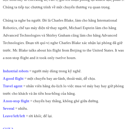
Chúng ta tiếp tục chương trình về một chuyến thương vụ quan trọng.
Chúng ta nghe ba người. Đó là Charles Blake, làm cho hãng International
Robotics, chế tạo máy điện tử thay người, Michael Esptein làm cho hãng
Advanced Technologies và Shirley Graham cũng làm cho hãng Advanced
Technologies. Đoạn tới quí-vị nghe Charles Blake xác nhận lại phòng đã giữ
trước. Mr. Blake talks about his flight from Beijing to the United States. It was
a non-stop flight and it took only twelve hours.
Industrial robots
= người máy dùng trong kỹ nghệ.
A good flight
= một chuyến bay an-lành, thoải-mái, dễ chịu.
Travel agent
= nhân viên hãng du-lịch lo việc mua vé máy bay hay giữ phòng
trước cho khách và ăn tiền hoa-hồng của hãng.
A non-stop flight
= chuyến bay thẳng, không ghé giữa đường.
Several
= nhiều.
Leave/left/left
= rời khỏi; để lại.