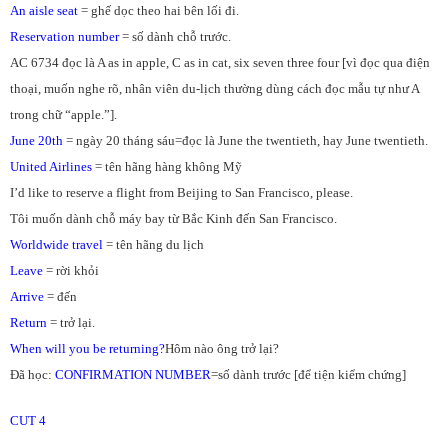
An aisle seat
= ghế dọc theo hai bên lối đi.
Reservation number
= số dành chỗ trước.
AC 6734 đọc là A as in apple, C as in cat, six seven three four [vì đọc qua điện
thoại, muốn nghe rõ, nhân viên du-lịch thường dùng cách đọc mẫu tự như A
trong chữ “apple.”].
June 20th
= ngày 20 tháng sáu=đọc là June the twentieth, hay June twentieth.
United Airlines
= tên hãng hàng không Mỹ
I’d like to reserve a flight from Beijing to San Francisco, please.
Tôi muốn dành chỗ máy bay từ Bắc Kinh đến San Francisco.
Worldwide travel
= tên hãng du lịch
Leave
= rời khỏi
Arrive
= đến
Return
= trở lại.
When will you be returning?
Hôm nào ông trở lại?
Đã học:
CONFIRMATION NUMBER
=số dành trước [để tiện kiểm chứng]
CUT 4