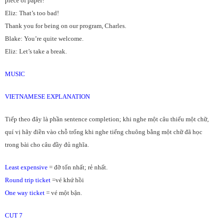
piece of paper!
Eliz: That’s too bad!
Thank you for being on our program, Charles.
Blake: You’re quite welcome.
Eliz: Let’s take a break.
MUSIC
VIETNAMESE EXPLANATION
Tiếp theo đây là phần sentence completion; khi nghe một câu thiếu một chữ,
quí vị hãy điền vào chỗ trống khi nghe tiếng chuông bằng một chữ đã học
trong bài cho câu đầy đủ nghĩa.
Least expensive
= đỡ tốn nhất; rẻ nhất.
Round trip ticket
=vé khứ hồi
One way ticket
= vé một bận.
CUT 7