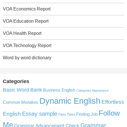
VOA Economics Report
VOA Education Report
VOA Health Report
VOA Technology Report
Word by word dictionary
Categories
Basic Word Bank
Business English
Categories Appearance
Dynamic English
Effortless
Common Mistakes
Follow
English
Essay sample
Finding Job
Fairy Tales
Me
Grammar
Grammar Advancement Check