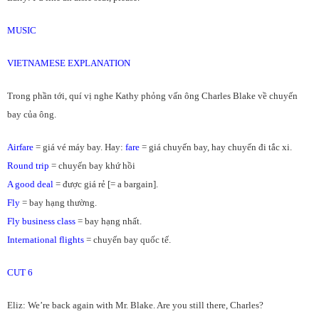
MUSIC
VIETNAMESE EXPLANATION
Trong phần tới, quí vị nghe Kathy phỏng vấn ông Charles Blake về chuyến
bay của ông.
Airfare
= giá vé máy bay. Hay:
fare
= giá chuyến bay, hay chuyến đi tắc xi.
Round trip
= chuyến bay khứ hồi
A good deal
= được giá rẻ [= a bargain].
Fly
= bay hạng thường.
Fly business class
= bay hạng nhất.
International flights
= chuyến bay quốc tế.
CUT 6
Eliz: We’re back again with Mr. Blake. Are you still there, Charles?