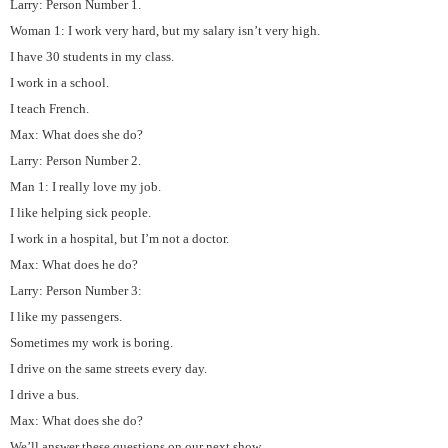
Larry: Person Number 1.
Woman 1: I work very hard, but my salary isn’t very high.
I have 30 students in my class.
I work in a school.
I teach French.
Max: What does she do?
Larry: Person Number 2.
Man 1: I really love my job.
I like helping sick people.
I work in a hospital, but I’m not a doctor.
Max: What does he do?
Larry: Person Number 3:
I like my passengers.
Sometimes my work is boring.
I drive on the same streets every day.
I drive a bus.
Max: What does she do?
We’ll answer these questions on our next show.