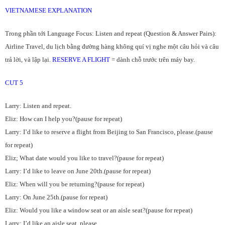
VIETNAMESE EXPLANATION
Trong phần tới Language Focus: Listen and repeat (Question & Answer Pairs):
Airline Travel, du lịch bằng đường hàng không quí vị nghe một câu hỏi và câu
trả lời, và lập lại.
RESERVE A FLIGHT
= dành chỗ trước trên máy bay.
CUT 5
Larry: Listen and repeat.
Eliz: How can I help you?(pause for repeat)
Larry: I’d like to reserve a flight from Beijing to San Francisco, please.(pause
for repeat)
Eliz; What date would you like to travel?(pause for repeat)
Larry: I’d like to leave on June 20th.(pause for repeat)
Eliz: When will you be returning?(pause for repeat)
Larry: On June 25th.(pause for repeat)
Eliz: Would you like a window seat or an aisle seat?(pause for repeat)
Larry: I’d like an aisle seat, please.