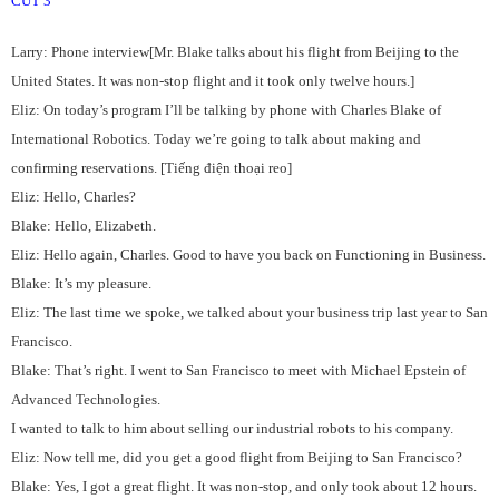
CUT 3
Larry: Phone interview[Mr. Blake talks about his flight from Beijing to the
United States. It was non-stop flight and it took only twelve hours.]
Eliz: On today’s program I’ll be talking by phone with Charles Blake of
International Robotics. Today we’re going to talk about making and
confirming reservations. [Tiếng điện thoại reo]
Eliz: Hello, Charles?
Blake: Hello, Elizabeth.
Eliz: Hello again, Charles. Good to have you back on Functioning in Business.
Blake: It’s my pleasure.
Eliz: The last time we spoke, we talked about your business trip last year to San
Francisco.
Blake: That’s right. I went to San Francisco to meet with Michael Epstein of
Advanced Technologies.
I wanted to talk to him about selling our industrial robots to his company.
Eliz: Now tell me, did you get a good flight from Beijing to San Francisco?
Blake: Yes, I got a great flight. It was non-stop, and only took about 12 hours.