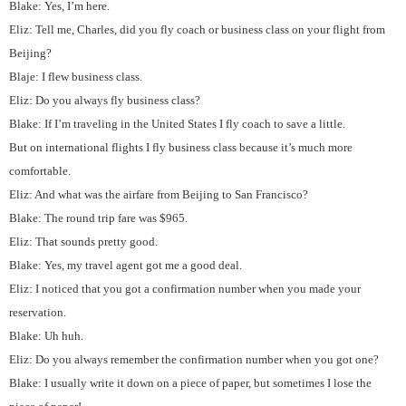
Blake: Yes, I’m here.
Eliz: Tell me, Charles, did you fly coach or business class on your flight from
Beijing?
Blaje: I flew business class.
Eliz: Do you always fly business class?
Blake: If I’m traveling in the United States I fly coach to save a little.
But on international flights I fly business class because it’s much more
comfortable.
Eliz: And what was the airfare from Beijing to San Francisco?
Blake: The round trip fare was $965.
Eliz: That sounds pretty good.
Blake: Yes, my travel agent got me a good deal.
Eliz: I noticed that you got a confirmation number when you made your
reservation.
Blake: Uh huh.
Eliz: Do you always remember the confirmation number when you got one?
Blake: I usually write it down on a piece of paper, but sometimes I lose the