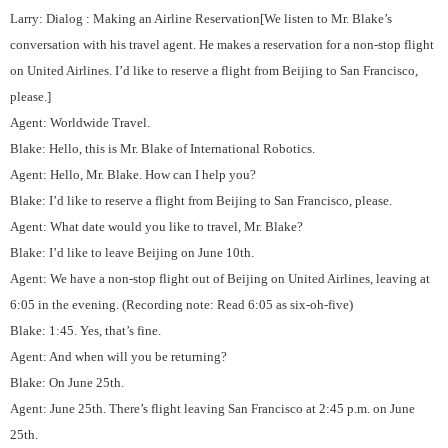
Larry: Dialog : Making an Airline Reservation[We listen to Mr. Blake’s
conversation with his travel agent. He makes a reservation for a non-stop flight
on United Airlines. I’d like to reserve a flight from Beijing to San Francisco,
please.]
Agent: Worldwide Travel.
Blake: Hello, this is Mr. Blake of International Robotics.
Agent: Hello, Mr. Blake. How can I help you?
Blake: I’d like to reserve a flight from Beijing to San Francisco, please.
Agent: What date would you like to travel, Mr. Blake?
Blake: I’d like to leave Beijing on June 10th.
Agent: We have a non-stop flight out of Beijing on United Airlines, leaving at
6:05 in the evening. (Recording note: Read 6:05 as six-oh-five)
Blake: 1:45. Yes, that’s fine.
Agent: And when will you be returning?
Blake: On June 25th.
Agent: June 25th. There’s flight leaving San Francisco at 2:45 p.m. on June
25th.