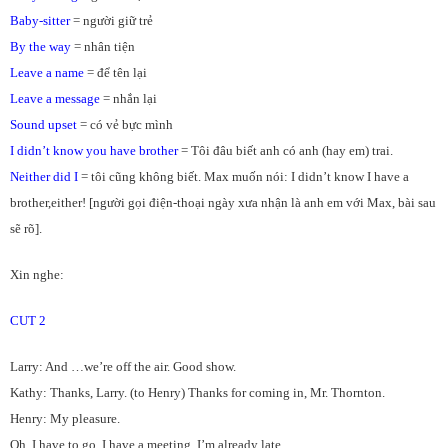
Baby-sitter
= người giữ trẻ
By the way
= nhân tiện
Leave a name
= để tên lại
Leave a message
= nhắn lại
Sound upset
= có vẻ bực mình
I didn’t know you have brother
= Tôi đâu biết anh có anh (hay em) trai.
Neither did I
= tôi cũng không biết. Max muốn nói: I didn’t know I have a
brother,either! [người gọi điện-thoại ngày xưa nhận là anh em với Max, bài sau
sẽ rõ].
Xin nghe:
CUT 2
Larry: And …we’re off the air. Good show.
Kathy: Thanks, Larry. (to Henry) Thanks for coming in, Mr. Thornton.
Henry: My pleasure.
Oh, I have to go. I have a meeting. I’m already late.