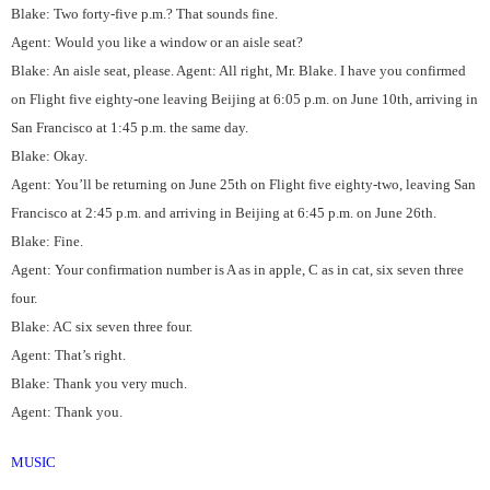
Blake: Two forty-five p.m.? That sounds fine.
Agent: Would you like a window or an aisle seat?
Blake: An aisle seat, please. Agent: All right, Mr. Blake. I have you confirmed
on Flight five eighty-one leaving Beijing at 6:05 p.m. on June 10th, arriving in
San Francisco at 1:45 p.m. the same day.
Blake: Okay.
Agent: You’ll be returning on June 25th on Flight five eighty-two, leaving San
Francisco at 2:45 p.m. and arriving in Beijing at 6:45 p.m. on June 26th.
Blake: Fine.
Agent: Your confirmation number is A as in apple, C as in cat, six seven three
four.
Blake: AC six seven three four.
Agent: That’s right.
Blake: Thank you very much.
Agent: Thank you.
MUSIC