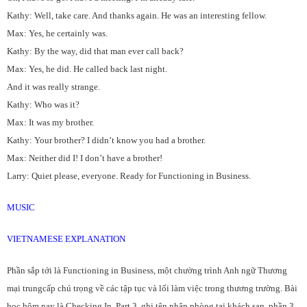
Kathy: Well, take care. And thanks again. He was an interesting fellow.
Max: Yes, he certainly was.
Kathy: By the way, did that man ever call back?
Max: Yes, he did. He called back last night.
And it was really strange.
Kathy: Who was it?
Max: It was my brother.
Kathy: Your brother? I didn’t know you had a brother.
Max: Neither did I! I don’t have a brother!
Larry: Quiet please, everyone. Ready for Functioning in Business.
MUSIC
VIETNAMESE EXPLANATION
Phần sắp tới là Functioning in Business, một chường trình Anh ngữ Thương
mại trungcấp chú trọng về các tập tục và lối làm việc trong thương trường. Bài
học hôm nay là Checking In, Part 3, ghi tên nhận phòng tại khách sạn, phần 3.