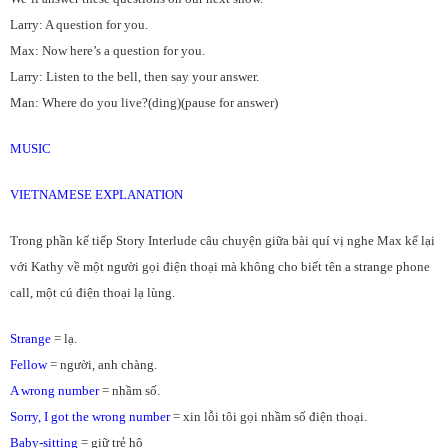
Larry: A question for you.
Max: Now here’s a question for you.
Larry: Listen to the bell, then say your answer.
Man: Where do you live?(ding)(pause for answer)
MUSIC
VIETNAMESE EXPLANATION
Trong phần kế tiếp Story Interlude câu chuyện giữa bài quí vị nghe Max kể lại
với Kathy về một người gọi điện thoại mà không cho biết tên a strange phone
call, một cú điện thoại lạ lùng.
Strange
= lạ.
Fellow
= người, anh chàng.
A wrong number
= nhầm số.
Sorry, I got the wrong number
= xin lỗi tôi gọi nhầm số điện thoại.
Baby-sitting
= giữ trẻ hộ