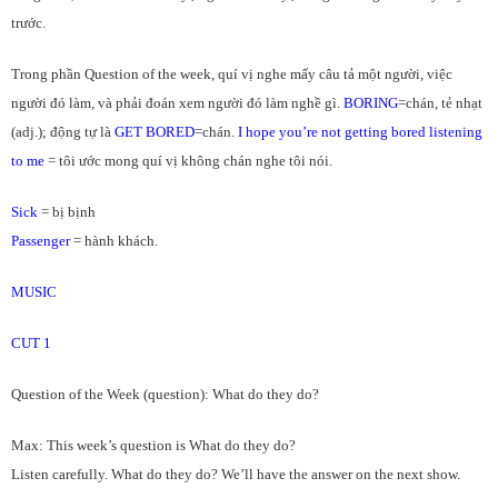
trước.
Trong phần Question of the week, quí vị nghe mấy câu tả một người, việc
người đó làm, và phải đoán xem người đó làm nghề gì.
BORING
=chán, tẻ nhạt
(adj.); động tự là
GET BORED
=chán.
I hope you’re not getting bored listening
to me
= tôi ước mong quí vị không chán nghe tôi nói.
Sick
= bị bịnh
Passenger
= hành khách.
MUSIC
CUT 1
Question of the Week (question): What do they do?
Max: This week’s question is What do they do?
Listen carefully. What do they do? We’ll have the answer on the next show.