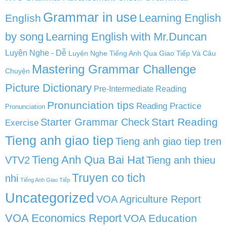
Grammar in use
Learning English
English
by song
Learning English with Mr.Duncan
Luyện Nghe - Dễ
Luyện Nghe Tiếng Anh Qua Giao Tiếp Và Câu
Mastering Grammar Challenge
Chuyện
Picture Dictionary
Pre-Intermediate Reading
Pronunciation tips
Reading Practice
Pronunciation
Start Reading
Starter Grammar Check
Exercise
Tieng anh giao tiep
Tieng anh giao tiep tren
Tieng Anh Qua Bai Hat
VTV2
Tieng anh thieu
Truyen co tich
nhi
Tiếng Anh Giao Tiếp
Uncategorized
VOA Agriculture Report
VOA Economics Report
VOA Education