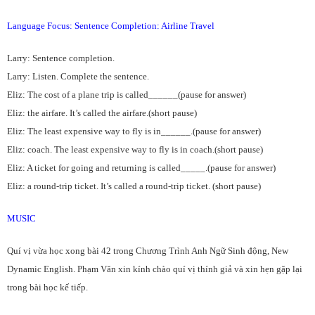
Language Focus: Sentence Completion: Airline Travel
Larry: Sentence completion.
Larry: Listen. Complete the sentence.
Eliz: The cost of a plane trip is called______(pause for answer)
Eliz: the airfare. It’s called the airfare.(short pause)
Eliz: The least expensive way to fly is in______.(pause for answer)
Eliz: coach. The least expensive way to fly is in coach.(short pause)
Eliz: A ticket for going and returning is called_____.(pause for answer)
Eliz: a round-trip ticket. It’s called a round-trip ticket. (short pause)
MUSIC
Quí vị vừa học xong bài 42 trong Chương Trình Anh Ngữ Sinh động, New
Dynamic English. Phạm Văn xin kính chào quí vị thính giả và xin hẹn gặp lại
trong bài học kế tiếp.