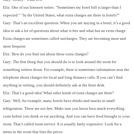
Eliz: One of our listeners writes: “Sometimes my hotel bill is larger than I
expected.” “In the United States, what extra charges are there in hotels?”
Gary: That’s an excellent question. When you are staying in a hotel, it’s a good
idea to ask a lot of questions about what is free and what has an extra charge.
Extra charges are sometimes called surcharges. They are becoming more and
more frequent.
Eliz: How do you find out about these extra charges?
Gary: The first thing that you should do is to look around the room for
something written down. For example, there is sometimes information near the
telephone about charges for local and long distance calls. If you can’t find
anything in writing, you should definitely ask at the front desk.
Eliz: That’s a good idea! What other kinds of extra charges are there?
Gary: Well, for example, many hotels have drinks and snacks in small
refrigerators. These are not free. Make sure you know how much everything
costs before you drink or eat anything. And you can have food brought to your
room. That’s called room service. It is usually fairly expensive. Look for a
menu in the room that lists the prices.