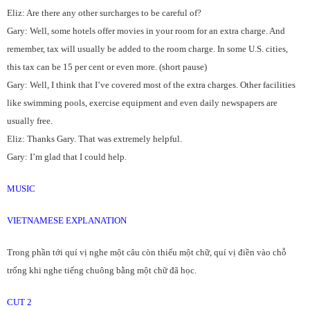
Eliz: Are there any other surcharges to be careful of?
Gary: Well, some hotels offer movies in your room for an extra charge. And
remember, tax will usually be added to the room charge. In some U.S. cities,
this tax can be 15 per cent or even more. (short pause)
Gary: Well, I think that I’ve covered most of the extra charges. Other facilities
like swimming pools, exercise equipment and even daily newspapers are
usually free.
Eliz: Thanks Gary. That was extremely helpful.
Gary: I’m glad that I could help.
MUSIC
VIETNAMESE EXPLANATION
Trong phần tới quí vị nghe một câu còn thiếu một chữ, quí vị điền vào chỗ
trống khi nghe tiếng chuông bằng một chữ đã học.
CUT 2