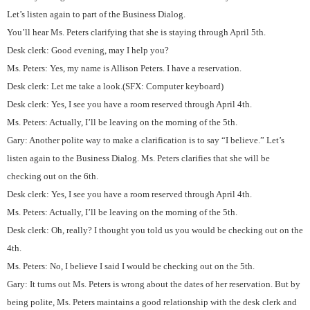
Let’s listen again to part of the Business Dialog.
You’ll hear Ms. Peters clarifying that she is staying through April 5th.
Desk clerk: Good evening, may I help you?
Ms. Peters: Yes, my name is Allison Peters. I have a reservation.
Desk clerk: Let me take a look.(SFX: Computer keyboard)
Desk clerk: Yes, I see you have a room reserved through April 4th.
Ms. Peters: Actually, I’ll be leaving on the morning of the 5th.
Gary: Another polite way to make a clarification is to say “I believe.” Let’s
listen again to the Business Dialog. Ms. Peters clarifies that she will be
checking out on the 6th.
Desk clerk: Yes, I see you have a room reserved through April 4th.
Ms. Peters: Actually, I’ll be leaving on the morning of the 5th.
Desk clerk: Oh, really? I thought you told us you would be checking out on the
4th.
Ms. Peters: No, I believe I said I would be checking out on the 5th.
Gary: It turns out Ms. Peters is wrong about the dates of her reservation. But by
being polite, Ms. Peters maintains a good relationship with the desk clerk and