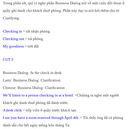
Trong phần tới, quí vị nghe phần Business Dialog nói về một cuộc đối thoại ở
quầy ghi danh cho khách thuê phòng. Phần này dạy ta ách hỏi thêm cho rõ
Clarifying.
Checking in
= tới nhận phòng.
Checking out
= trả phòng.
My goodness
= trời đất
CUT 3
Business Dialog: At the check in desk
Larry: Business Dialog: Clarification
Chinese: Business Dialog: Clarification
We’ll listen to a person checking in at a hotel.
=Chúùng ta nghe một người
khách ghi danh thuê phòng đã dành trứớc.
A desk clerk
= tiếp viên ở quầy trước khách sạn
I see you have a room reserved through April 4th.
= Tôi thấy ông đã có phòng
dành sẵn cho hết ngày mồng bốn tháng Tư.