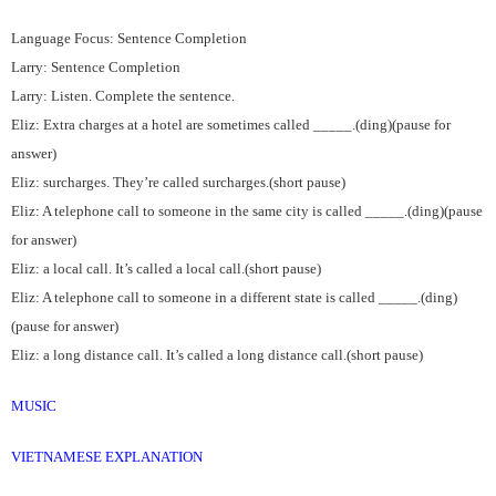
Language Focus: Sentence Completion
Larry: Sentence Completion
Larry: Listen. Complete the sentence.
Eliz: Extra charges at a hotel are sometimes called _____.(ding)(pause for
answer)
Eliz: surcharges. They’re called surcharges.(short pause)
Eliz: A telephone call to someone in the same city is called _____.(ding)(pause
for answer)
Eliz: a local call. It’s called a local call.(short pause)
Eliz: A telephone call to someone in a different state is called _____.(ding)
(pause for answer)
Eliz: a long distance call. It’s called a long distance call.(short pause)
MUSIC
VIETNAMESE EXPLANATION