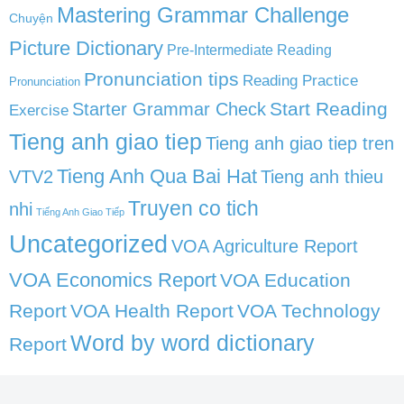
Mastering Grammar Challenge
Chuyện
Picture Dictionary
Pre-Intermediate Reading
Pronunciation tips
Reading Practice
Pronunciation
Start Reading
Starter Grammar Check
Exercise
Tieng anh giao tiep
Tieng anh giao tiep tren
Tieng Anh Qua Bai Hat
VTV2
Tieng anh thieu
Truyen co tich
nhi
Tiếng Anh Giao Tiếp
Uncategorized
VOA Agriculture Report
VOA Economics Report
VOA Education
Report
VOA Health Report
VOA Technology
Word by word dictionary
Report