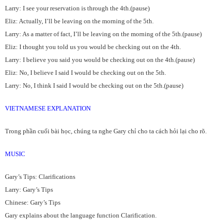
Larry: I see your reservation is through the 4th.(pause)
Eliz: Actually, I’ll be leaving on the morning of the 5th.
Larry: As a matter of fact, I’ll be leaving on the morning of the 5th.(pause)
Eliz: I thought you told us you would be checking out on the 4th.
Larry: I believe you said you would be checking out on the 4th.(pause)
Eliz: No, I believe I said I would be checking out on the 5th.
Larry: No, I think I said I would be checking out on the 5th.(pause)
VIETNAMESE EXPLANATION
Trong phần cuối bài học, chúng ta nghe Gary chỉ cho ta cách hỏi lại cho rõ.
MUSIC
Gary’s Tips: Clarifications
Larry: Gary’s Tips
Chinese: Gary’s Tips
Gary explains about the language function Clarification.