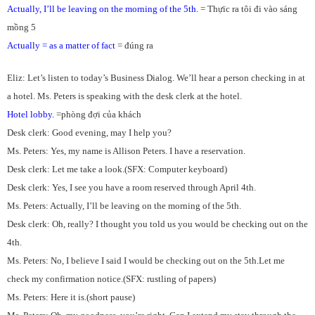
Actually, I’ll be leaving on the morning of the 5th.
= Thựïc ra tôi đi vào sáng
mồng 5
Actually = as a matter of fact
= đúng ra
Eliz: Let’s listen to today’s Business Dialog. We’ll hear a person checking in at
a hotel. Ms. Peters is speaking with the desk clerk at the hotel.
Hotel lobby.
=phòng đợi của khách
Desk clerk: Good evening, may I help you?
Ms. Peters: Yes, my name is Allison Peters. I have a reservation.
Desk clerk: Let me take a look.(SFX: Computer keyboard)
Desk clerk: Yes, I see you have a room reserved through April 4th.
Ms. Peters: Actually, I’ll be leaving on the morning of the 5th.
Desk clerk: Oh, really? I thought you told us you would be checking out on the
4th.
Ms. Peters: No, I believe I said I would be checking out on the 5th.Let me
check my confirmation notice.(SFX: rustling of papers)
Ms. Peters: Here it is.(short pause)