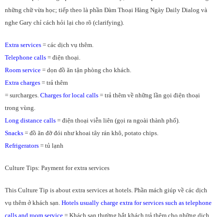
những chữ vừa học; tiếp theo là phần Đàm Thoại Hàng Ngày Daily Dialog và
nghe Gary chỉ cách hỏi lại cho rõ (clarifying).
Extra services
= các dịch vụ thêm.
Telephone calls
= điện thoại.
Room service
= dọn đồ ăn tận phòng cho khách.
Extra charges
= trả thêm
= surcharges.
Charges for local calls
= trả thêm về những lần gọi điện thoại
trong vùng.
Long distance calls
= điện thoại viễn liên (gọi ra ngoài thành phố).
Snacks
= đồ ăn đỡ đói như khoai tây rán khô, potato chips.
Refrigerators
= tủ lạnh
Culture Tips: Payment for extra services
This Culture Tip is about extra services at hotels. Phần mách giúp về các dịch
vụ thêm ở khách sạn.
Hotels usually charge extra for services such as telephone
calls and room service
= Khách sạn thường bắt khách trả thêm cho những dịch