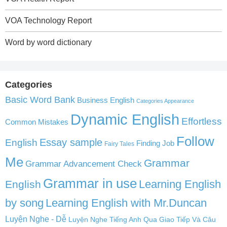
VOA Technology Report
Word by word dictionary
Categories
Basic Word Bank
Business English
Categories Appearance
Dynamic English
Effortless
Common Mistakes
Follow
English
Essay sample
Finding Job
Fairy Tales
Me
Grammar
Grammar Advancement Check
Grammar in use
Learning English
English
by song
Learning English with Mr.Duncan
Luyện Nghe - Dễ
Luyện Nghe Tiếng Anh Qua Giao Tiếp Và Câu