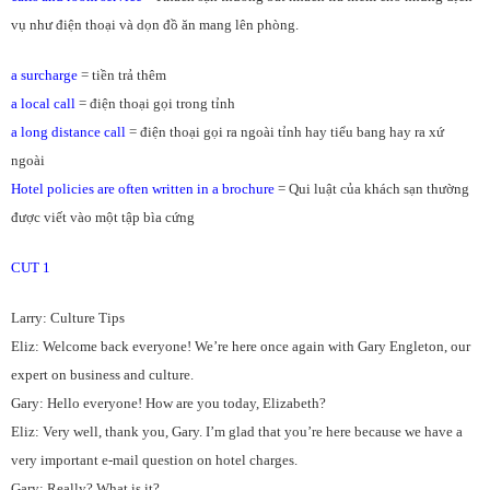
vụ như điện thoại và dọn đồ ăn mang lên phòng.
a surcharge
= tiền trả thêm
a local call
= điện thoại gọi trong tỉnh
a long distance call
= điện thoại gọi ra ngoài tỉnh hay tiểu bang hay ra xứ
ngoài
Hotel policies are often written in a brochure
= Qui luật của khách sạn thường
được viết vào một tập bìa cứng
CUT 1
Larry: Culture Tips
Eliz: Welcome back everyone! We’re here once again with Gary Engleton, our
expert on business and culture.
Gary: Hello everyone! How are you today, Elizabeth?
Eliz: Very well, thank you, Gary. I’m glad that you’re here because we have a
very important e-mail question on hotel charges.
Gary: Really? What is it?