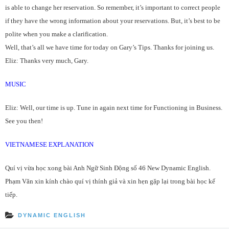
is able to change her reservation. So remember, it’s important to correct people
if they have the wrong information about your reservations. But, it’s best to be
polite when you make a clarification.
Well, that’s all we have time for today on Gary’s Tips. Thanks for joining us.
Eliz: Thanks very much, Gary.
MUSIC
Eliz: Well, our time is up. Tune in again next time for Functioning in Business.
See you then!
VIETNAMESE EXPLANATION
Quí vị vừa học xong bài Anh Ngữ Sinh Động số 46 New Dynamic English.
Phạm Văn xin kính chào quí vị thính giả và xin hẹn gặp lại trong bài học kế
tiếp.
DYNAMIC ENGLISH