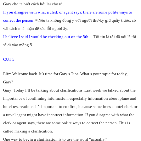
Gary cho ta biết cách hỏi lại cho rõ.
If you disagree with what a clerk or agent says, there are some polite ways to
correct the person.
= Nếu ta không đồng ý với người thư-ký giữ quầy trước, có
vài cách nhã nhặn để sửa lỗi người ấy.
I believe I said I would be checking out on the 5th.
= Tôi tin là tôi đã nói là tôi
sẽ đi vào mồng 5.
CUT 5
Eliz: Welcome back. It’s time for Gary’s Tips. What’s your topic for today,
Gary?
Gary: Today I’ll be talking about clarifications. Last week we talked about the
importance of confirming information, especially information about plane and
hotel reservations. It’s important to confirm, because sometimes a hotel clerk or
a travel agent might have incorrect information. If you disagree with what the
clerk or agent says, there are some polite ways to correct the person. This is
called making a clarification.
One way to begin a clarification is to use the word “actually.”