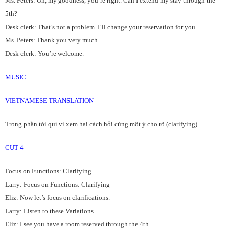
Ms. Peters: Oh, my goodness, you’re right. Can I extend my stay through the
5th?
Desk clerk: That’s not a problem. I’ll change your reservation for you.
Ms. Peters: Thank you very much.
Desk clerk: You’re welcome.
MUSIC
VIETNAMESE TRANSLATION
Trong phần tới quí vị xem hai cách hỏi cùng một ý cho rõ (clarifying).
CUT 4
Focus on Functions: Clarifying
Larry: Focus on Functions: Clarifying
Eliz: Now let’s focus on clarifications.
Larry: Listen to these Variations.
Eliz: I see you have a room reserved through the 4th.