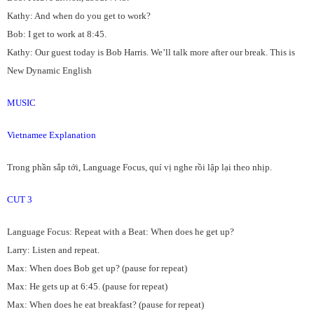
Kathy: And when do you get to work?
Bob: I get to work at 8:45.
Kathy: Our guest today is Bob Harris. We’ll talk more after our break. This is
New Dynamic English
MUSIC
Vietnamee Explanation
Trong phần sắp tới, Language Focus, quí vị nghe rồi lập lại theo nhịp.
CUT 3
Language Focus: Repeat with a Beat: When does he get up?
Larry: Listen and repeat.
Max: When does Bob get up? (pause for repeat)
Max: He gets up at 6:45. (pause for repeat)
Max: When does he eat breakfast? (pause for repeat)