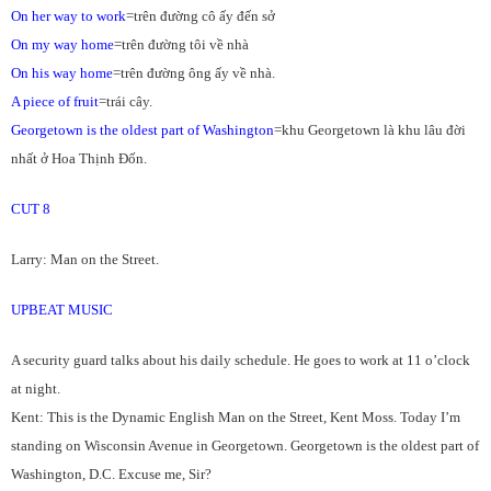
On her way to work
=trên đường cô ấy đến sở
On my way home
=trên đường tôi về nhà
On his way home
=trên đường ông ấy về nhà.
A piece of fruit
=trái cây.
Georgetown is the oldest part of Washington
=khu Georgetown là khu lâu đời
nhất ở Hoa Thịnh Đốn.
CUT 8
Larry: Man on the Street.
UPBEAT MUSIC
A security guard talks about his daily schedule. He goes to work at 11 o’clock
at night.
Kent: This is the Dynamic English Man on the Street, Kent Moss. Today I’m
standing on Wisconsin Avenue in Georgetown. Georgetown is the oldest part of
Washington, D.C. Excuse me, Sir?