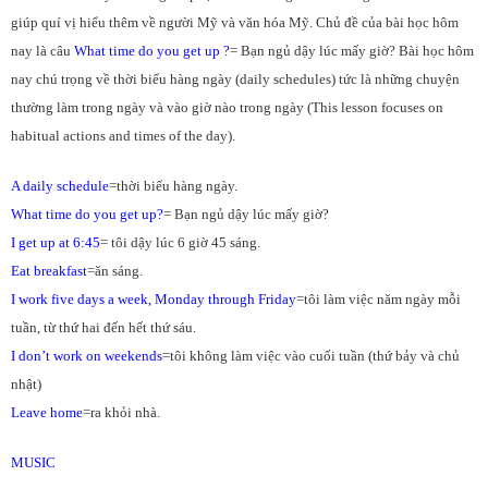
giúp quí vị hiểu thêm về người Mỹ và văn hóa Mỹ. Chủ đề của bài học hôm
nay là câu
What time do you get up ?
= Bạn ngủ dậy lúc mấy giờ? Bài học hôm
nay chú trọng về thời biểu hàng ngày (daily schedules) tức là những chuyện
thường làm trong ngày và vào giờ nào trong ngày (This lesson focuses on
habitual actions and times of the day).
A daily schedule
=thời biểu hàng ngày.
What time do you get up?
= Bạn ngủ dậy lúc mấy giờ?
I get up at 6:45
= tôi dậy lúc 6 giờ 45 sáng.
Eat breakfast
=ăn sáng.
I work five days a week, Monday through Friday
=tôi làm việc năm ngày mỗi
tuần, từ thứ hai đến hết thứ sáu.
I don’t work on weekends
=tôi không làm việc vào cuối tuần (thứ bảy và chủ
nhật)
Leave home
=ra khỏi nhà.
MUSIC