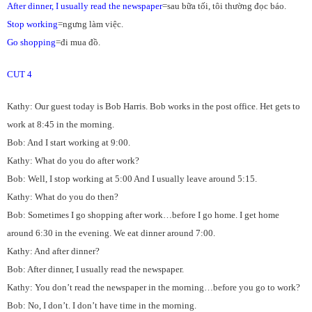
After dinner, I usually read the newspaper
=sau bữa tối, tôi thường đọc báo.
Stop working
=ngưng làm việc.
Go shopping
=đi mua đồ.
CUT 4
Kathy: Our guest today is Bob Harris. Bob works in the post office. Het gets to
work at 8:45 in the morning.
Bob: And I start working at 9:00.
Kathy: What do you do after work?
Bob: Well, I stop working at 5:00 And I usually leave around 5:15.
Kathy: What do you do then?
Bob: Sometimes I go shopping after work…before I go home. I get home
around 6:30 in the evening. We eat dinner around 7:00.
Kathy: And after dinner?
Bob: After dinner, I usually read the newspaper.
Kathy: You don’t read the newspaper in the morning…before you go to work?
Bob: No, I don’t. I don’t have time in the morning.