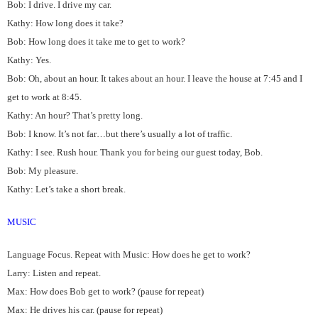
Bob: I drive. I drive my car.
Kathy: How long does it take?
Bob: How long does it take me to get to work?
Kathy: Yes.
Bob: Oh, about an hour. It takes about an hour. I leave the house at 7:45 and I
get to work at 8:45.
Kathy: An hour? That’s pretty long.
Bob: I know. It’s not far…but there’s usually a lot of traffic.
Kathy: I see. Rush hour. Thank you for being our guest today, Bob.
Bob: My pleasure.
Kathy: Let’s take a short break.
MUSIC
Language Focus. Repeat with Music: How does he get to work?
Larry: Listen and repeat.
Max: How does Bob get to work? (pause for repeat)
Max: He drives his car. (pause for repeat)