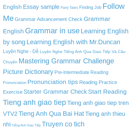
Follow
English
Essay sample
Finding Job
Fairy Tales
Me
Grammar
Grammar Advancement Check
Grammar in use
Learning English
English
by song
Learning English with Mr.Duncan
Luyện Nghe - Dễ
Luyện Nghe Tiếng Anh Qua Giao Tiếp Và Câu
Mastering Grammar Challenge
Chuyện
Picture Dictionary
Pre-Intermediate Reading
Pronunciation tips
Reading Practice
Pronunciation
Start Reading
Starter Grammar Check
Exercise
Tieng anh giao tiep
Tieng anh giao tiep tren
Tieng Anh Qua Bai Hat
VTV2
Tieng anh thieu
Truyen co tich
nhi
Tiếng Anh Giao Tiếp