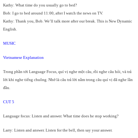
Kathy: What time do you usually go to bed?
Bob: I go to bed around 11:00, after I watch the news on TV.
Kathy: Thank you, Bob. We’ll talk more after our break. This is New Dynamic
English.
MUSIC
Vietnamese Explanation
Trong phần tới Language Focus, quí vị nghe một câu, rồi nghe câu hỏi, và trả
lời khi nghe tiếng chuông. Nhớ là câu trả lời nằm trong câu quí vị đã nghe lần
đầu.
CUT 5
Language focus: Listen and answer. What time does he stop working?
Larry: Listen and answer. Listen for the bell, then say your answer.