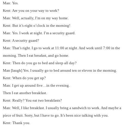
Man: Yes.
Kent: Are you on your way to work?
Man: Well, actually, I’m on my way home.
Kent: But it’s eight o’clock in the morning!
Man: Yes. I work at night. I’m a security guard.
Kent: A security guard?
Man: That’s right. I go to work at 11:00 at night. And work until 7:00 in the
morning. Then I eat breafast, and go home.
Kent: Then do you go to bed and sleep all day?
Man [laugh] Yes. I usually go to bed around ten or eleven in the morning.
Kent: When do you get up?
Man: I get up around five…in the evening.
Then I eat another breakfast.
Kent: Really? You eat two breakfasts?
Man: Well, I like breakfast. I usually bring a sandwich to work. And maybe a
piece of fruit. Sorry, but I have to go. It’s been nice talking with you.
Kent: Thank you.