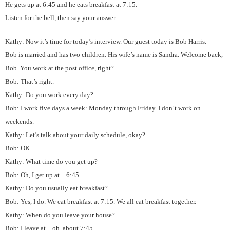
He gets up at 6:45 and he eats breakfast at 7:15.
Listen for the bell, then say your answer.
Kathy: Now it’s time for today’s interview. Our guest today is Bob Harris.
Bob is married and has two children. His wife’s name is Sandra. Welcome back,
Bob. You work at the post office, right?
Bob: That’s right.
Kathy: Do you work every day?
Bob: I work five days a week: Monday through Friday. I don’t work on
weekends.
Kathy: Let’s talk about your daily schedule, okay?
Bob: OK.
Kathy: What time do you get up?
Bob: Oh, I get up at…6:45..
Kathy: Do you usually eat breakfast?
Bob: Yes, I do. We eat breakfast at 7:15. We all eat breakfast together.
Kathy: When do you leave your house?
Bob: I leave at…oh, about 7:45.