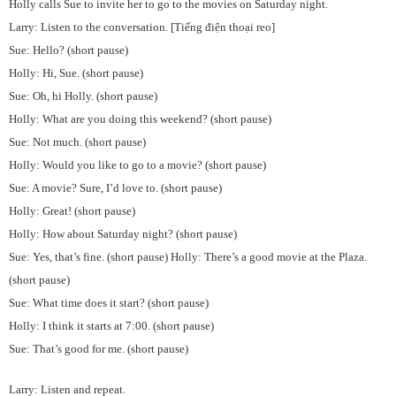
Holly calls Sue to invite her to go to the movies on Saturday night.
Larry: Listen to the conversation. [Tiếng điện thoại reo]
Sue: Hello? (short pause)
Holly: Hi, Sue. (short pause)
Sue: Oh, hi Holly. (short pause)
Holly: What are you doing this weekend? (short pause)
Sue: Not much. (short pause)
Holly: Would you like to go to a movie? (short pause)
Sue: A movie? Sure, I’d love to. (short pause)
Holly: Great! (short pause)
Holly: How about Saturday night? (short pause)
Sue: Yes, that’s fine. (short pause) Holly: There’s a good movie at the Plaza.
(short pause)
Sue: What time does it start? (short pause)
Holly: I think it starts at 7:00. (short pause)
Sue: That’s good for me. (short pause)
Larry: Listen and repeat.