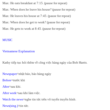
Max: He eats breakfast at 7:15. (pause for repeat)
Max: When does he leave his house? (pause for repeat)
Max: He leaves his house at 7:45. (pause for repeat)
Max: When does he get to work? (pause for repeat)
Max: He gets to work at 8:45. (pause for repeat)
MUSIC
Vietnamese Explanation
Kathy tiếp tục hỏi thêm về công việc hàng ngày của Bob Harris.
Newspaper
=nhật báo, báo hàng ngày
Before
=trước khi
After
=sau khi.
After work
=sau khi làm việc.
Watch the news
=nghe tin tức trên vô tuyến truyền hình.
News(sing.)
=tin tức.