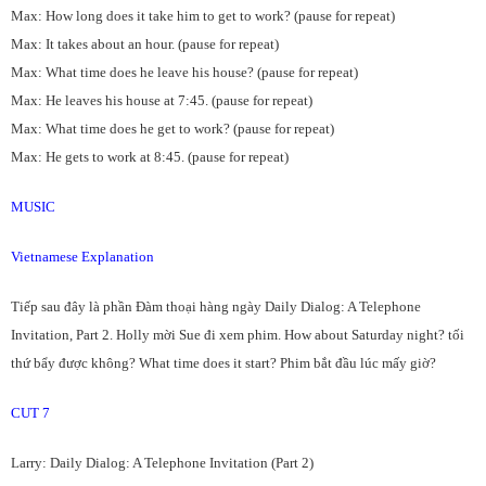
Max: How long does it take him to get to work? (pause for repeat)
Max: It takes about an hour. (pause for repeat)
Max: What time does he leave his house? (pause for repeat)
Max: He leaves his house at 7:45. (pause for repeat)
Max: What time does he get to work? (pause for repeat)
Max: He gets to work at 8:45. (pause for repeat)
MUSIC
Vietnamese Explanation
Tiếp sau đây là phần Đàm thoại hàng ngày Daily Dialog: A Telephone
Invitation, Part 2. Holly mời Sue đi xem phim. How about Saturday night? tối
thứ bẩy được không? What time does it start? Phim bắt đầu lúc mấy giờ?
CUT 7
Larry: Daily Dialog: A Telephone Invitation (Part 2)