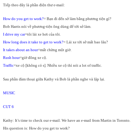
Tiếp theo đây là phần điện thư e-mail:
How do you get to work?
= Bạn đi đến sở làm bằng phương tiện gì?
Bob Harris nói về phương-tiện ông dùng để tới sở làm.
I drive my car
=tôi lái xe hơi của tôi.
How long does it take to get to work?
= Lái xe tới sở mất bao lâu?
It takes about an hour
=mất chừng một giờ.
Rush hour
=giờ đông xe cộ.
Traffic
=xe cộ [không có s]. Nhiều xe cộ thì nói a lot of traffic.
Sau phần đàm thoại giữa Kathy và Bob là phần nghe và lập lại.
MUSIC
CUT 6
Kathy: It’s time to check our e-mail. We have an e-mail from Martin in Toronto.
His question is: How do you get to work?