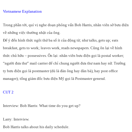
Vietnamese Explanation
Trong phần tới, quí vị nghe đoạn phỏng vấn Bob Harris, nhân viên sở bưu điện
về những việc thường nhật của ông.
Để ý đến hình thức ngôi thứ ba số ít của động từ; như talks, gets up; eats
breakfast, gets to work; leaves work, reads newspapers. Cũng ôn lại về hình
thức chủ hữu – possessives. Ôn lại: nhân viên bưu điện gọi là postal worker;
“người đưa thư” mail carrier để chỉ chung người đưa thư nam hay nữ. Trưởng
ty bưu điện gọi là postmaster (dù là đàn ông hay đàn bà), hay post office
manager); tổng giám đốc bưu điện Mỹ gọi là Postmaster general.
CUT 2
Interview: Bob Harris: What time do you get up?
Larry: Interview.
Bob Harris talks about his daily schedule.