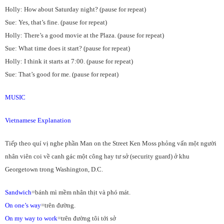
Holly: How about Saturday night? (pause for repeat)
Sue: Yes, that’s fine. (pause for repeat)
Holly: There’s a good movie at the Plaza. (pause for repeat)
Sue: What time does it start? (pause for repeat)
Holly: I think it starts at 7:00. (pause for repeat)
Sue: That’s good for me. (pause for repeat)
MUSIC
Vietnamese Explanation
Tiếp theo quí vị nghe phần Man on the Street Ken Moss phỏng vấn một người
nhân viên coi về canh gác một công hay tư sở (security guard) ở khu
Georgetown trong Washington, D.C.
Sandwich
=bánh mì mềm nhân thịt và phó mát.
On one’s way
=trên đường.
On my way to work
=trên đường tôi tới sở