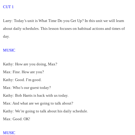
CUT 1
Larry: Today’s unit is What Time Do you Get Up? In this unit we will learn
about daily schedules. This lesson focuses on habitual actions and times of
day.
MUSIC
Kathy: How are you doing, Max?
Max: Fine. How are you?
Kathy: Good. I’m good.
Max: Who’s our guest today?
Kathy: Bob Harris is back with us today.
Max: And what are we going to talk about?
Kathy: We’re going to talk about his daily schedule.
Max: Good. OK!
MUSIC