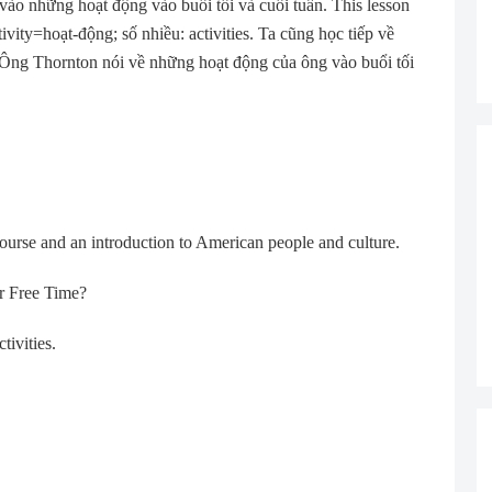
vào những hoạt động vào buổi tối và cuối tuần. This lesson
volume.
ivity=hoạt-động; số nhiều: activities. Ta cũng học tiếp về
ng Thornton nói về những hoạt động của ông vào buổi tối
ourse and an introduction to American people and culture.
r Free Time?
ivities.