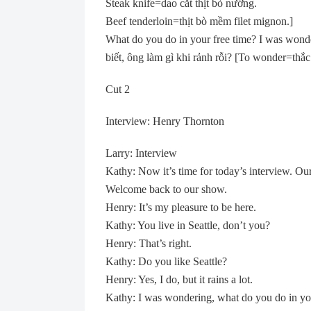
Steak knife=dao cắt thịt bò nướng.
Beef tenderloin=thịt bò mềm filet mignon.]
What do you do in your free time? I was won
biết, ông làm gì khi rảnh rỗi? [To wonder=thắc
Cut 2
Interview: Henry Thornton
Larry: Interview
Kathy: Now it’s time for today’s interview. Ou
Welcome back to our show.
Henry: It’s my pleasure to be here.
Kathy: You live in Seattle, don’t you?
Henry: That’s right.
Kathy: Do you like Seattle?
Henry: Yes, I do, but it rains a lot.
Kathy: I was wondering, what do you do in yo