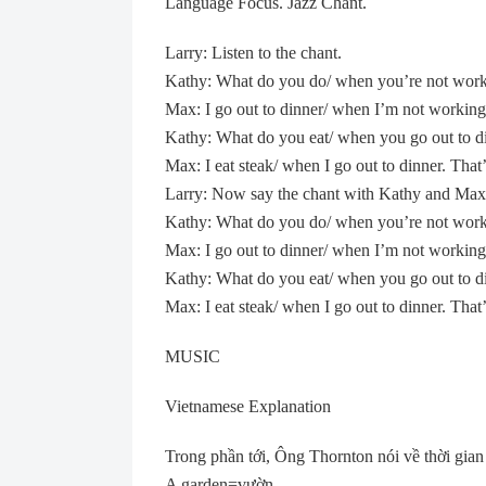
Language Focus. Jazz Chant.
Larry: Listen to the chant.
Kathy: What do you do/ when you’re not wor
Max: I go out to dinner/ when I’m not working. 
Kathy: What do you eat/ when you go out to d
Max: I eat steak/ when I go out to dinner. That’s
Larry: Now say the chant with Kathy and Max
Kathy: What do you do/ when you’re not wor
Max: I go out to dinner/ when I’m not working. 
Kathy: What do you eat/ when you go out to d
Max: I eat steak/ when I go out to dinner. That’s
MUSIC
Vietnamese Explanation
Trong phần tới, Ông Thornton nói về thời gian
A garden=vườn.