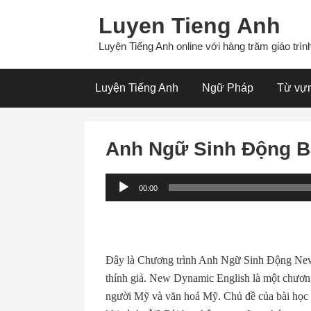
Skip
Luyen Tieng Anh
to
content
Luyện Tiếng Anh online với hàng trăm giáo trình
Luyện Tiếng Anh
Ngữ Pháp
Từ vự
Anh Ngữ Sinh Động B
Audio
00:00
Player
Đây là Chương trình Anh Ngữ Sinh Động New 
thính giả. New Dynamic English là một chương
người Mỹ và văn hoá Mỹ. Chủ đề của bài học