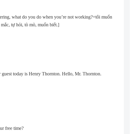
dering, what do you do when you’re not working?=tôi muốn
 mắc, tự hỏi, tò mò, muốn biết.]
r guest today is Henry Thornton. Hello, Mr. Thornton.
ur free time?