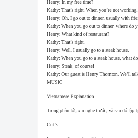
Henry: In my free time?
Kathy: That’s right. When you’re not workin
Henry: Oh, I go out to dinner, usually with frie
Kathy: When you go out to dinner, where do y
Henry: What kind of restaurant?
Kathy: That’s right.
Henry: Well, I usually go to a steak house.
Kathy: When you go to a steak house, what do
Henry: Steak, of course!
Kathy: Our guest is Henry Thornton. We’ll tal
MUSIC
Vietnamese Explanation
Trong phần tới, xin nghe trước, và sau đó lập lạ
Cut 3