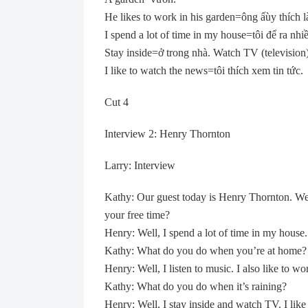
He likes to work in his garden=ông ấùy thích 
I spend a lot of time in my house=tôi để ra nhiề
Stay inside=ở trong nhà. Watch TV (television
I like to watch the news=tôi thích xem tin tức.
Cut 4
Interview 2: Henry Thornton
Larry: Interview
Kathy: Our guest today is Henry Thornton. We’r
your free time?
Henry: Well, I spend a lot of time in my house.
Kathy: What do you do when you’re at home?
Henry: Well, I listen to music. I also like to w
Kathy: What do you do when it’s raining?
Henry: Well, I stay inside and watch TV. I like