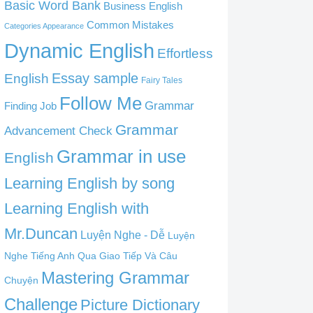
Basic Word Bank
Business English
Common Mistakes
Categories Appearance
Dynamic English
Effortless
English
Essay sample
Fairy Tales
Follow Me
Grammar
Finding Job
Grammar
Advancement Check
Grammar in use
English
Learning English by song
Learning English with
Mr.Duncan
Luyện Nghe - Dễ
Luyện
Nghe Tiếng Anh Qua Giao Tiếp Và Câu
Mastering Grammar
Chuyện
Challenge
Picture Dictionary