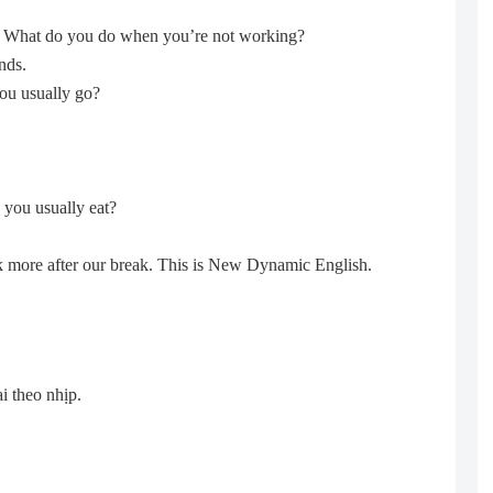
g. What do you do when you’re not working?
nds.
ou usually go?
 you usually eat?
k more after our break. This is New Dynamic English.
i theo nhịp.