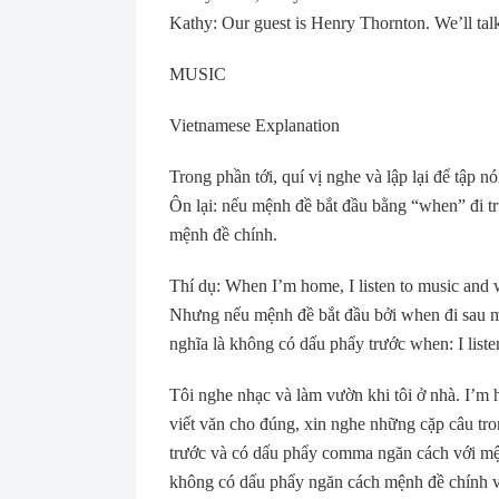
Kathy: Our guest is Henry Thornton. We’ll tal
MUSIC
Vietnamese Explanation
Trong phần tới, quí vị nghe và lập lại để tập nó
Ôn lại: nếu mệnh đề bắt đầu bằng “when” đi t
mệnh đề chính.
Thí dụ: When I’m home, I listen to music an
Nhưng nếu mệnh đề bắt đầu bởi when đi sau m
nghĩa là không có dấu phẩy trước when: I lis
Tôi nghe nhạc và làm vườn khi tôi ở nhà. I’m 
viết văn cho đúng, xin nghe những cặp câu tr
trước và có dấu phẩy comma ngăn cách với mện
không có dấu phẩy ngăn cách mệnh đề chính 