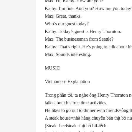
Max: Hi, Kathy. How are you?
Kathy: I’m fine. And you? How are you today
Max: Great, thanks.
Who’s our guest today?
Kathy: Today’s guest is Henry Thornton.
Max: The businessman from Seattle?
Kathy: That’s right. He’s going to talk about h
Max: Sounds interesting.
MUSIC
Vietnamese Explanation
Trong phần tới, ta nghe ông Henry Thornton n
talks about his free time activities.
He likes to go out to dinner with friends=ông th
A steak house=nhà hàng chuyên bán thịt bò n
[Steak=beefsteak=thịt bò bif-tếch.