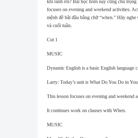
khi rảnh rỗi? Bài học hôm nay cũng chú trọng 
focuses on evening and weekend activities. Act
mệnh đề bắt đầu bằng chữ “when.” Hãy nghe Ô
và cuối tuần.
Cut 1
MUSIC
Dynamic English is a basic English language c
Larry: Today’s unit is What Do You Do in You
This lesson focuses on evening and weekend act
It continues work on clauses with When.
MUSIC