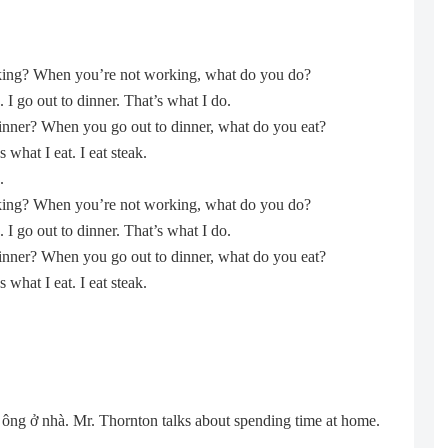
king? When you’re not working, what do you do?
I go out to dinner. That’s what I do.
inner? When you go out to dinner, what do you eat?
 what I eat. I eat steak.
.
king? When you’re not working, what do you do?
I go out to dinner. That’s what I do.
inner? When you go out to dinner, what do you eat?
 what I eat. I eat steak.
 ông ở nhà. Mr. Thornton talks about spending time at home.