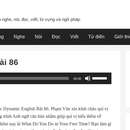
 nghe, nói, đọc, viết, từ vựng và ngữ pháp.
ng
Nghe
Nói
Đọc
Viết
Từ điển
Giới th
ài 86
Use
00:00
Up/Down
Arrow
keys
to
Dynamic English Bài 86. Phạm Văn xin kính chào quí vị
increase
 trình Anh ngữ căn bản nhằm giúp quí vị hiểu thêm về
or
 hôm nay là What Do You Do in Your Free Time? Bạn làm gì
decrease