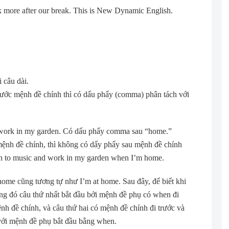
k more after our break. This is New Dynamic English.
i câu dài.
rước mệnh đề chính thì có dấu phẩy (comma) phân tách với
d work in my garden. Có dấu phẩy comma sau “home.”
ệnh đề chính, thì không có dấy phẩy sau mệnh đề chính
ten to music and work in my garden when I’m home.
home cũng tương tự như I’m at home. Sau đây, để biết khi
ong đó câu thứ nhất bắt đầu bởi mệnh đề phụ có when đi
h đề chính, và câu thứ hai có mệnh đề chính đi trước và
với mệnh đề phụ bắt đầu bằng when.