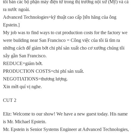
tôi bán các bộ phận máy điện tử trong thị trường nội xứ (Mỹ) và cả
ra nước ngoài.
Advanced Technologies=kỹ thuật cao cấp [tên hãng của ông
Epstein.]
My job was to find ways to cut production costs for the factory we
were building near San Francisco = Công việc của tôi là tìm ra
những cách để giảm bớt chi phí sản xuất cho cơ xưởng chúng tôi
xây gần San Francisco.
REDUCE=giảm bớt.
PRODUCTION COSTS=chi phí sản xuất.
NEGOTIATIONS=thương lượng.
Xin mời quí vị nghe.
CUT 2
Eliz: Welcome to our show! We have a new guest today. His name
is Mr. Michael Epstein.
Mr. Epstein is Senior Systems Engineer at Advanced Technologies,