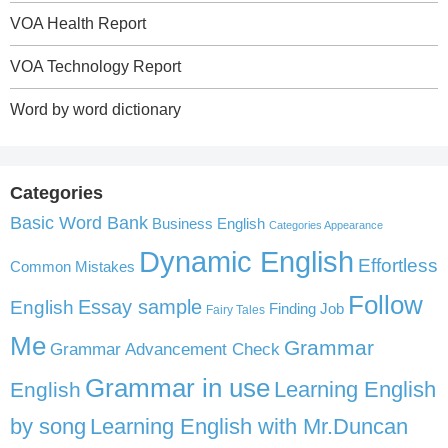
VOA Health Report
VOA Technology Report
Word by word dictionary
Categories
Basic Word Bank
Business English
Categories Appearance
Dynamic English
Effortless
Common Mistakes
Follow
English
Essay sample
Finding Job
Fairy Tales
Me
Grammar
Grammar Advancement Check
Grammar in use
Learning English
English
by song
Learning English with Mr.Duncan