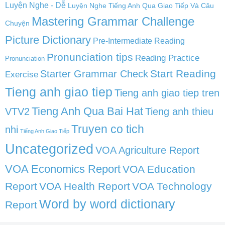
Luyện Nghe - Dễ
Luyện Nghe Tiếng Anh Qua Giao Tiếp Và Câu
Mastering Grammar Challenge
Chuyện
Picture Dictionary
Pre-Intermediate Reading
Pronunciation tips
Reading Practice
Pronunciation
Start Reading
Starter Grammar Check
Exercise
Tieng anh giao tiep
Tieng anh giao tiep tren
Tieng Anh Qua Bai Hat
VTV2
Tieng anh thieu
Truyen co tich
nhi
Tiếng Anh Giao Tiếp
Uncategorized
VOA Agriculture Report
VOA Economics Report
VOA Education
Report
VOA Health Report
VOA Technology
Word by word dictionary
Report