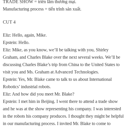
TRADE SHOW = triển lãm thương mại.
Manufacturing process = tiến trình sản xuất.
CUT 4
Eliz: Hello, again, Mike.
Epstein: Hello.
Eliz: Mike, as you know, we’ll be talking with you, Shirley
Graham, and Charles Blake over the next several weeks. We’ll be
discussing Charles Blake’s trip from China to the United States to
visit you and Ms. Graham at Advanced Technologies.
Epstein: Yes, Mr. Blake came to talk to us about International
Robotics’ industrial robots.
Eliz: And how did you meet Mr. Blake?
Epstein: I met him in Beijing. I went there to attend a trade show
and he was at the show representing his company. I was interested
in the robots his company produces. I thought they might be helpful
in our manufacturing process. I invited Mr. Blake to come to