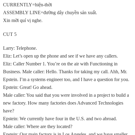
CURRENTLY=hiện-thời
ASSEMBLY LINE=đường dây chuyền sản xuất.
Xin mời quí vị nghe.
CUT 5
Larry: Telephone.
Eliz: Let’s open up the phone and see if we have any callers.
Eliz: Caller Number 1. You’re on the air with Functioning in
Business. Male caller: Hello. Thanks for taking my call. Ahh, Mr.
Epstein. I’m a systems engineer too, and I have a question for you.
Epstein: Great! Go ahead.
Male caller: You said that you were involved in a project to build a
new factory. How many factories does Advanced Technologies
have?
Epstein: We currently have four in the U.S. and two abroad.
Male caller: Where are they located?
Epstein: Our main factory is in Los Angeles, and we have smaller