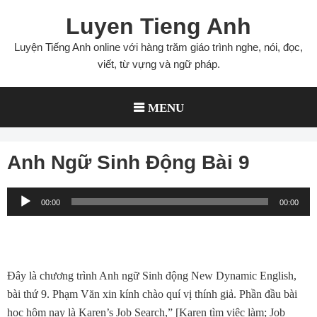
Skip
Luyen Tieng Anh
to
content
Luyện Tiếng Anh online với hàng trăm giáo trình nghe, nói, đọc,
viết, từ vựng và ngữ pháp.
MENU
Anh Ngữ Sinh Động Bài 9
Audio
00:00
00:00
Player
Đây là chương trình Anh ngữ Sinh động New Dynamic English,
bài thứ 9. Phạm Văn xin kính chào quí vị thính giả. Phần đầu bài
học hôm nay là Karen’s Job Search,” [Karen tìm việc làm; Job