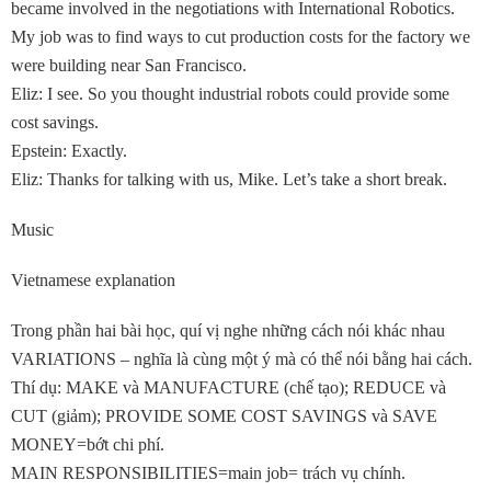
became involved in the negotiations with International Robotics.
My job was to find ways to cut production costs for the factory we
were building near San Francisco.
Eliz: I see. So you thought industrial robots could provide some
cost savings.
Epstein: Exactly.
Eliz: Thanks for talking with us, Mike. Let’s take a short break.
Music
Vietnamese explanation
Trong phần hai bài học, quí vị nghe những cách nói khác nhau
VARIATIONS – nghĩa là cùng một ý mà có thể nói bằng hai cách.
Thí dụ: MAKE và MANUFACTURE (chế tạo); REDUCE và
CUT (giảm); PROVIDE SOME COST SAVINGS và SAVE
MONEY=bớt chi phí.
MAIN RESPONSIBILITIES=main job= trách vụ chính.