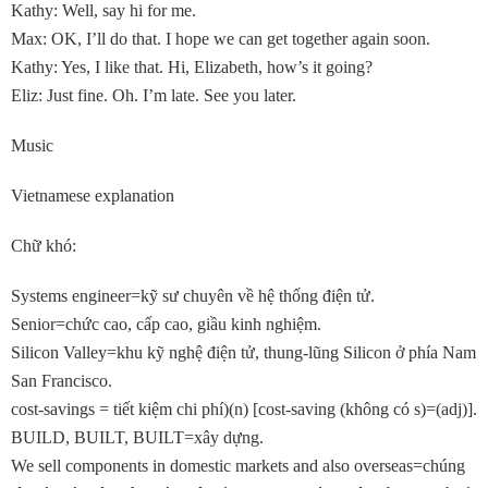
Kathy: Well, say hi for me.
Max: OK, I’ll do that. I hope we can get together again soon.
Kathy: Yes, I like that. Hi, Elizabeth, how’s it going?
Eliz: Just fine. Oh. I’m late. See you later.
Music
Vietnamese explanation
Chữ khó:
Systems engineer=kỹ sư chuyên về hệ thống điện tử.
Senior=chức cao, cấp cao, giầu kinh nghiệm.
Silicon Valley=khu kỹ nghệ điện tử, thung-lũng Silicon ở phía Nam
San Francisco.
cost-savings = tiết kiệm chi phí)(n) [cost-saving (không có s)=(adj)].
BUILD, BUILT, BUILT=xây dựng.
We sell components in domestic markets and also overseas=chúng