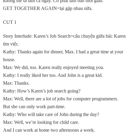
không thể đi làm cả ngày. Cô phải làm bán thời gian.
GET TOGETHER AGAIN=lại gặp nhau nữa.
CUT 1
Story Interlude: Karen’s Job Search=câu chuyện giữa bài: Karen
tìm việc.
Kathy: Thanks again for dinner, Max. I had a great time at your
house.
Max: We did, too. Karen really enjoyed meeting you.
Kathy: I really liked her too. And John is a great kid.
Max: Thanks.
Kathy: How’s Karen’s job search going?
Max: Well, there are a lot of jobs for computer programmers.
But she can only work part-time.
Kathy: Who will take care of John during the day?
Max: Well, we’re looking for child care.
And I can work at home two afternoons a week.