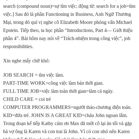
search (compound noun)=sự tìm việc; động từ: search for a job=tìm
việc.] Sau đó là phần Functioning in Business, Anh Ngữ Thương
Mại, trong đó quí vị nghe cô Elizabeth Moore phỏng vấn Michael
Epstein. Tiếp theo, ta học phần “Introductions, Part 4— Giới thiệu
phần 4”. Bài hôm nay nói về “Trách-nhiệm trong công việc”, job
responsibilities.
Xin nghe mấy chữ khó:
JOB SEARCH = tìm việc làm.
PART-TIME WORK=công việc làm bán thời gian.
FULL TIME JOB=việc làm toàn thời gian=làm cả ngày.
CHILD CARE = coi trẻ
COMPUTER PROGRAMMERS=người thảo-chương điện toán.
KID=đứa trẻ. JOHN IS A GREAT KID=cháu John ngoan lắm.
Trong đoạn kế tiếp Kathy cám ơn Max đã mời cô lại ăn tối và gặp
bà vợ ông là Karen và con trai là John. Vì có con nhỏ nên Karen