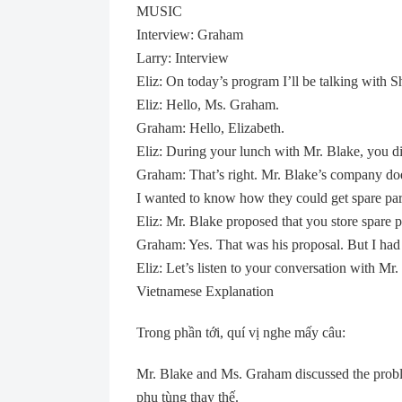
MUSIC
Interview: Graham
Larry: Interview
Eliz: On today’s program I’ll be talking with 
Eliz: Hello, Ms. Graham.
Graham: Hello, Elizabeth.
Eliz: During your lunch with Mr. Blake, you di
Graham: That’s right. Mr. Blake’s company doe
I wanted to know how they could get spare pa
Eliz: Mr. Blake proposed that you store spare 
Graham: Yes. That was his proposal. But I had 
Eliz: Let’s listen to your conversation with Mr.
Vietnamese Explanation
Trong phần tới, quí vị nghe mấy câu:
Mr. Blake and Ms. Graham discussed the prob
phụ tùng thay thế.