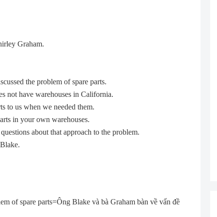
Shirley Graham.
scussed the problem of spare parts.
s not have warehouses in California.
rts to us when we needed them.
parts in your own warehouses.
questions about that approach to the problem.
 Blake.
lem of spare parts=Ông Blake và bà Graham bàn về vấn đề