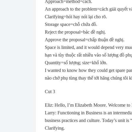
Approach=method=cách.
An approach to the problem=cách giải quyết v
Clarifying=hỏi hay nói lại cho rõ.
Storage space=chỗ chứa đồ.
Reject the proposal=bác đề nghị.
Approve the proposal=chấp thuận đề nghị.
Space is limited, and it would depend very muc
hạn và tùy thuộc rất nhiều vào số lượng đồ phụ
Quantity=số lượng; size=khổ lớn.
I wanted to know how they could get spare pa
nào chở phụ tùng thay thế tới hãng chúng tôi k
Cut 3
Eliz: Hello, I’m Elizabeth Moore. Welcome to 
Larry: Functioning in Business is an intermedi
business practices and culture. Today’s unit i
Clarifying.