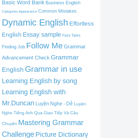
Basic Word Bank
Business English
Common Mistakes
Categories Appearance
Dynamic English
Effortless
English
Essay sample
Fairy Tales
Follow Me
Grammar
Finding Job
Grammar
Advancement Check
Grammar in use
English
Learning English by song
Learning English with
Mr.Duncan
Luyện Nghe - Dễ
Luyện
Nghe Tiếng Anh Qua Giao Tiếp Và Câu
Mastering Grammar
Chuyện
Challenge
Picture Dictionary