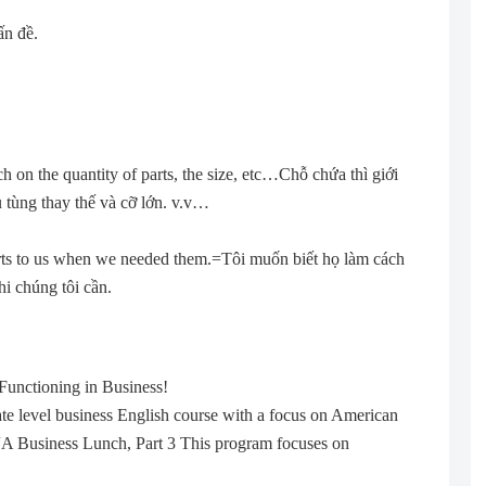
ấn đề.
h on the quantity of parts, the size, etc…Chỗ chứa thì giới
 tùng thay thế và cỡ lớn. v.v…
rts to us when we needed them.=Tôi muốn biết họ làm cách
hi chúng tôi cần.
Functioning in Business!
ate level business English course with a focus on American
s “A Business Lunch, Part 3 This program focuses on