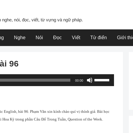
 nghe, nói, đọc, viết, từ vựng và ngữ pháp.
ng
Nghe
Nói
Đọc
Viết
Từ điển
Giới th
ài 96
Use
00:00
Up/Down
Arrow
keys
to
nglish, bài 96. Phạm Văn xin kính chào quí vị thính giả. Bài học
increase
i Hoa Kỳ trong phần Câu Ðố Trong Tuần, Question of the Week.
or
decrease