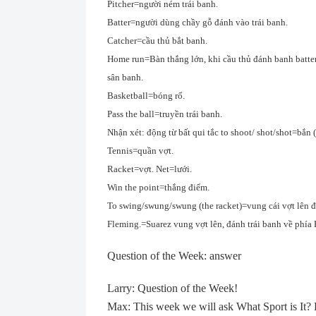
Pitcher=người ném trái banh.
Batter=người dùng chầy gỗ đánh vào trái banh.
Catcher=cầu thủ bắt banh.
Home run=Bàn thắng lớn, khi cầu thủ đánh banh batter đ
sân banh.
Basketball=bóng rổ.
Pass the ball=truyền trái banh.
Nhận xét: động từ bất qui tắc to shoot/ shot/shot=bắn 
Tennis=quần vợt.
Racket=vợt. Net=lưới.
Win the point=thắng điểm.
To swing/swung/swung (the racket)=vung cái vợt lên để
Fleming.=Suarez vung vợt lên, đánh trái banh về phía
Question of the Week: answer
Larry: Question of the Week!
Max: This week we will ask What Sport is It? L