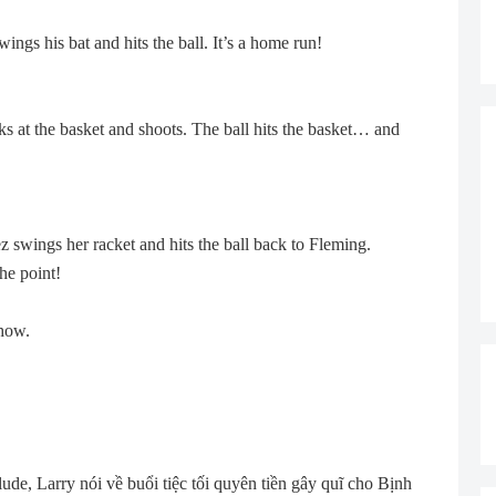
wings his bat and hits the ball. It’s a home run!
ks at the basket and shoots. The ball hits the basket… and
ez swings her racket and hits the ball back to Fleming.
the point!
show.
de, Larry nói về buổi tiệc tối quyên tiền gây quĩ cho Bịnh