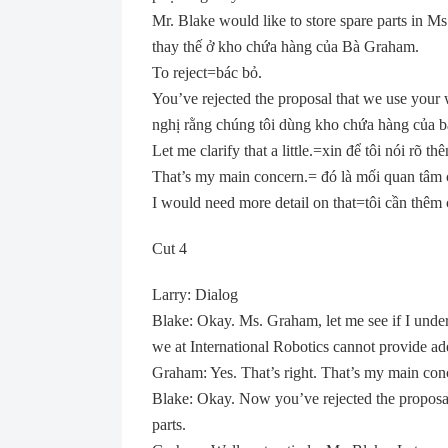
Mr. Blake would like to store spare parts i
thay thế ở kho chứa hàng của Bà Graham.
To reject=bác bỏ.
You’ve rejected the proposal that we use your 
nghị rằng chúng tôi dùng kho chứa hàng của b
Let me clarify that a little.=xin để tôi nói rõ 
That’s my main concern.= đó là mối quan tâm c
I would need more detail on that=tôi cần thêm c
Cut 4
Larry: Dialog
Blake: Okay. Ms. Graham, let me see if I under
we at International Robotics cannot provide a
Graham: Yes. That’s right. That’s my main con
Blake: Okay. Now you’ve rejected the proposal
parts.