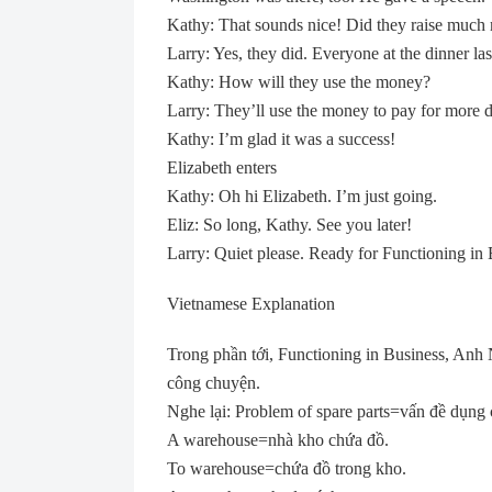
Kathy: That sounds nice! Did they raise much 
Larry: Yes, they did. Everyone at the dinner la
Kathy: How will they use the money?
Larry: They’ll use the money to pay for more 
Kathy: I’m glad it was a success!
Elizabeth enters
Kathy: Oh hi Elizabeth. I’m just going.
Eliz: So long, Kathy. See you later!
Larry: Quiet please. Ready for Functioning i
Vietnamese Explanation
Trong phần tới, Functioning in Business, Anh
công chuyện.
Nghe lại: Problem of spare parts=vấn đề dụng 
A warehouse=nhà kho chứa đồ.
To warehouse=chứa đồ trong kho.