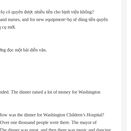
 Họ có quyên được nhiều tiền cho bịnh viện không?
s and nurses, and for new equipment=họ sẽ dùng tiền quyên
g cụ mới.
ởng đọc một bài diễn văn.
tended. The dinner raised a lot of money for Washington
 How was the dinner for Washington Children’s Hospital?
t. Over one thousand people were there. The mayor of
The dinner was great, and then there was music and dancing.