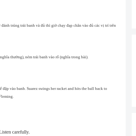
volume.
ánh trúng trái banh và đủ thì giờ chạy đạp chân vào đủ các vị trí trên
(nghĩa thường), ném trái banh vào rổ (nghĩa trong bài).
 đập vào banh. Suarez swings her racket and hits the ball back to
 Fleming.
isten carefully.