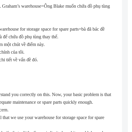
n Ms. Graham’s warehouse=Ông Blake muốn chứa đồ phụ tùng
warehouse for storage space for spare parts=bà đã bác đề
à để chứa đồ phụ tùng thay thế.
thêm một chút về điểm này.
hính của tôi.
hi tiết về vấn đề đó.
stand you correctly on this. Now, your basic problem is that
dequate maintenance or spare parts quickly enough.
cern.
 that we use your warehouse for storage space for spare