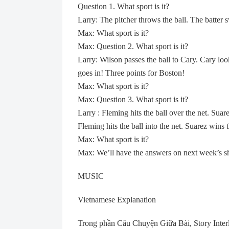
Question 1. What sport is it?
Larry: The pitcher throws the ball. The batter s
Max: What sport is it?
Max: Question 2. What sport is it?
Larry: Wilson passes the ball to Cary. Cary loo
goes in! Three points for Boston!
Max: What sport is it?
Max: Question 3. What sport is it?
Larry : Fleming hits the ball over the net. Suar
Fleming hits the ball into the net. Suarez wins 
Max: What sport is it?
Max: We’ll have the answers on next week’s 
MUSIC
Vietnamese Explanation
Trong phần Câu Chuyện Giữa Bài, Story Interlu