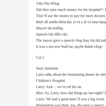
Viện Nhi Ðồng.
Did they raise much money for the hospital?=
They’ll use the money to pay for more doctor
được để mướn thêm bác sĩ và y tá và mua dụn
Mayor=thị trưởng.
Speech=bài diễn văn.
The mayor gave a speech=ông (hay bà) thị trư
It was a success=buổi lạc quyên thành công!
Cut 2
Story Interlude
Larry talks about the fundraising dinner he at
Children’s Hospital.
Larry: And… we’re off the air.
Max: So, Larry, how did things go last night?
Larry: We had a great time! It was a big even
Washington was there, too. He gave a speech. 