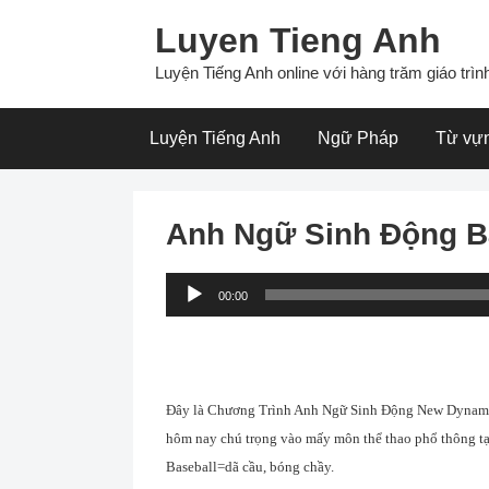
Skip
Luyen Tieng Anh
to
content
Luyện Tiếng Anh online với hàng trăm giáo trình
Luyện Tiếng Anh
Ngữ Pháp
Từ vự
Anh Ngữ Sinh Động B
Audio
00:00
Player
Ðây là Chương Trình Anh Ngữ Sinh Ðộng New Dynamic E
hôm nay chú trọng vào mấy môn thể thao phổ thông tạ
Baseball=dã cầu, bóng chầy.