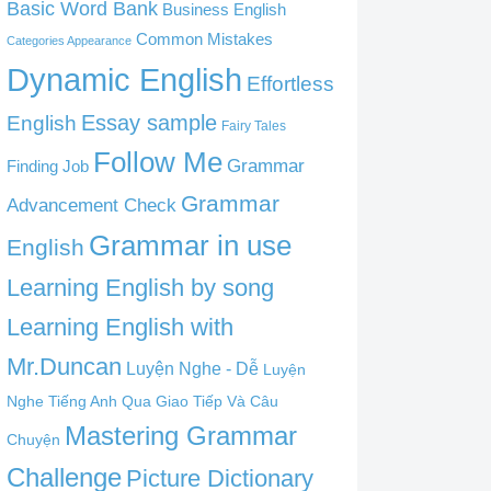
Basic Word Bank
Business English
Common Mistakes
Categories Appearance
Dynamic English
Effortless
English
Essay sample
Fairy Tales
Follow Me
Grammar
Finding Job
Grammar
Advancement Check
Grammar in use
English
Learning English by song
Learning English with
Mr.Duncan
Luyện Nghe - Dễ
Luyện
Nghe Tiếng Anh Qua Giao Tiếp Và Câu
Mastering Grammar
Chuyện
Challenge
Picture Dictionary