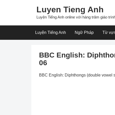
Skip
Luyen Tieng Anh
to
content
Luyện Tiếng Anh online với hàng trăm giáo trình
Luyện Tiếng Anh
Ngữ Pháp
Từ vự
BBC English: Diphtho
06
BBC English: Diphthongs (double vowel 