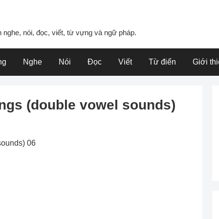
 nghe, nói, đọc, viết, từ vựng và ngữ pháp.
ng
Nghe
Nói
Đọc
Viết
Từ điển
Giới th
ngs (double vowel sounds)
sounds) 06