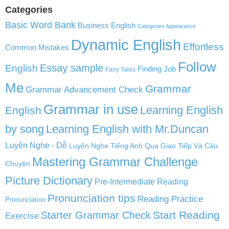
Categories
Basic Word Bank
Business English
Categories Appearance
Dynamic English
Effortless
Common Mistakes
Follow
English
Essay sample
Finding Job
Fairy Tales
Me
Grammar
Grammar Advancement Check
Grammar in use
Learning English
English
by song
Learning English with Mr.Duncan
Luyện Nghe - Dễ
Luyện Nghe Tiếng Anh Qua Giao Tiếp Và Câu
Mastering Grammar Challenge
Chuyện
Picture Dictionary
Pre-Intermediate Reading
Pronunciation tips
Reading Practice
Pronunciation
Start Reading
Starter Grammar Check
Exercise