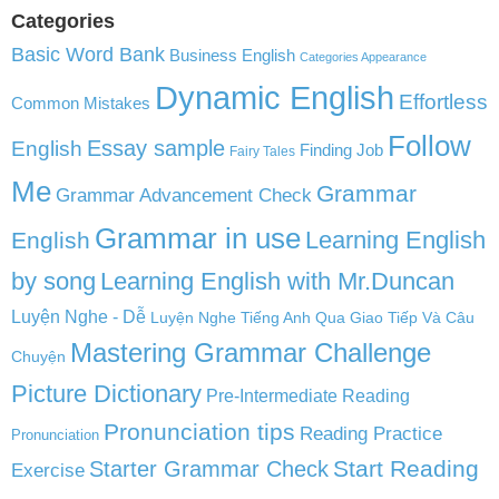
Categories
Basic Word Bank
Business English
Categories Appearance
Dynamic English
Effortless
Common Mistakes
Follow
English
Essay sample
Finding Job
Fairy Tales
Me
Grammar
Grammar Advancement Check
Grammar in use
Learning English
English
by song
Learning English with Mr.Duncan
Luyện Nghe - Dễ
Luyện Nghe Tiếng Anh Qua Giao Tiếp Và Câu
Mastering Grammar Challenge
Chuyện
Picture Dictionary
Pre-Intermediate Reading
Pronunciation tips
Reading Practice
Pronunciation
Start Reading
Starter Grammar Check
Exercise