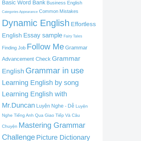
Basic Word Bank
Business English
Common Mistakes
Categories Appearance
Dynamic English
Effortless
English
Essay sample
Fairy Tales
Follow Me
Grammar
Finding Job
Grammar
Advancement Check
Grammar in use
English
Learning English by song
Learning English with
Mr.Duncan
Luyện Nghe - Dễ
Luyện
Nghe Tiếng Anh Qua Giao Tiếp Và Câu
Mastering Grammar
Chuyện
Challenge
Picture Dictionary