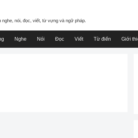
 nghe, nói, đọc, viết, từ vựng và ngữ pháp.
ng
Nghe
Nói
Đọc
Viết
Từ điển
Giới th