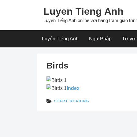
Skip
Luyen Tieng Anh
to
content
Luyện Tiếng Anh online với hàng trăm giáo trình
Luyện Tiếng Anh
Ngữ Pháp
Từ vự
Birds
Index
START READING