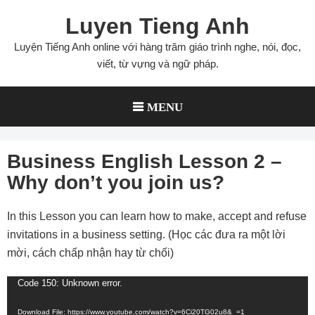
Skip
Luyen Tieng Anh
to
content
Luyện Tiếng Anh online với hàng trăm giáo trình nghe, nói, đọc,
viết, từ vựng và ngữ pháp.
MENU
Business English Lesson 2 –
Why don’t you join us?
In this Lesson you can learn how to make, accept and refuse
invitations in a business setting. (Học các đưa ra một lời
mời, cách chấp nhận hay từ chối)
Code 150: Unknown error.
Video
Player
Download File: https://www.youtube.com/watch?v=6Ci20TG02u8&_=1