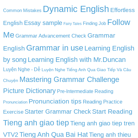
Dynamic English
Effortless
Common Mistakes
Follow
English
Essay sample
Finding Job
Fairy Tales
Me
Grammar
Grammar Advancement Check
Grammar in use
Learning English
English
by song
Learning English with Mr.Duncan
Luyện Nghe - Dễ
Luyện Nghe Tiếng Anh Qua Giao Tiếp Và Câu
Mastering Grammar Challenge
Chuyện
Picture Dictionary
Pre-Intermediate Reading
Pronunciation tips
Reading Practice
Pronunciation
Start Reading
Starter Grammar Check
Exercise
Tieng anh giao tiep
Tieng anh giao tiep tren
Tieng Anh Qua Bai Hat
VTV2
Tieng anh thieu