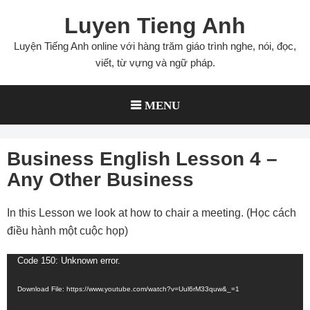
Skip
Luyen Tieng Anh
to
content
Luyện Tiếng Anh online với hàng trăm giáo trình nghe, nói, đọc,
viết, từ vựng và ngữ pháp.
MENU
Business English Lesson 4 –
Any Other Business
In this Lesson we look at how to chair a meeting. (Học cách
điều hành một cuộc họp)
Code 150: Unknown error.
Video
Player
Download File: https://www.youtube.com/watch?v=Uul6rM33quw&_=1