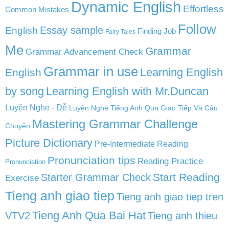
Dynamic English
Effortless
Common Mistakes
Follow
English
Essay sample
Finding Job
Fairy Tales
Me
Grammar
Grammar Advancement Check
Grammar in use
Learning English
English
by song
Learning English with Mr.Duncan
Luyện Nghe - Dễ
Luyện Nghe Tiếng Anh Qua Giao Tiếp Và Câu
Mastering Grammar Challenge
Chuyện
Picture Dictionary
Pre-Intermediate Reading
Pronunciation tips
Reading Practice
Pronunciation
Start Reading
Starter Grammar Check
Exercise
Tieng anh giao tiep
Tieng anh giao tiep tren
Tieng Anh Qua Bai Hat
VTV2
Tieng anh thieu