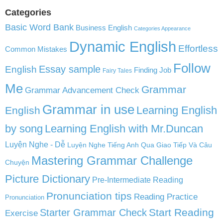
Categories
Basic Word Bank
Business English
Categories Appearance
Dynamic English
Effortless
Common Mistakes
Follow
English
Essay sample
Finding Job
Fairy Tales
Me
Grammar
Grammar Advancement Check
Grammar in use
Learning English
English
by song
Learning English with Mr.Duncan
Luyện Nghe - Dễ
Luyện Nghe Tiếng Anh Qua Giao Tiếp Và Câu
Mastering Grammar Challenge
Chuyện
Picture Dictionary
Pre-Intermediate Reading
Pronunciation tips
Reading Practice
Pronunciation
Start Reading
Starter Grammar Check
Exercise