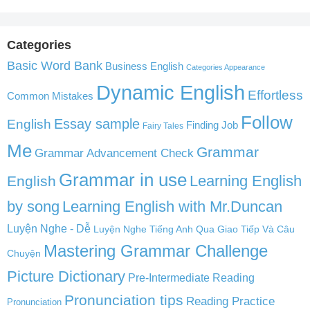
Categories
Basic Word Bank
Business English
Categories Appearance
Dynamic English
Effortless
Common Mistakes
Follow
English
Essay sample
Finding Job
Fairy Tales
Me
Grammar
Grammar Advancement Check
Grammar in use
Learning English
English
by song
Learning English with Mr.Duncan
Luyện Nghe - Dễ
Luyện Nghe Tiếng Anh Qua Giao Tiếp Và Câu
Mastering Grammar Challenge
Chuyện
Picture Dictionary
Pre-Intermediate Reading
Pronunciation tips
Reading Practice
Pronunciation