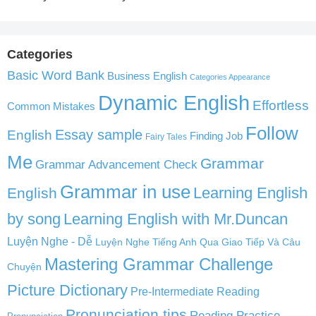
Categories
Basic Word Bank
Business English
Categories Appearance
Dynamic English
Effortless
Common Mistakes
Follow
English
Essay sample
Finding Job
Fairy Tales
Me
Grammar
Grammar Advancement Check
Grammar in use
Learning English
English
by song
Learning English with Mr.Duncan
Luyện Nghe - Dễ
Luyện Nghe Tiếng Anh Qua Giao Tiếp Và Câu
Mastering Grammar Challenge
Chuyện
Picture Dictionary
Pre-Intermediate Reading
Pronunciation tips
Reading Practice