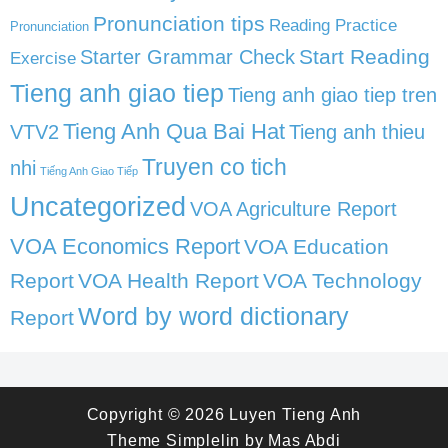
Pronunciation tips
Reading Practice
Pronunciation
Start Reading
Starter Grammar Check
Exercise
Tieng anh giao tiep
Tieng anh giao tiep tren
Tieng Anh Qua Bai Hat
VTV2
Tieng anh thieu
Truyen co tich
nhi
Tiếng Anh Giao Tiếp
Uncategorized
VOA Agriculture Report
VOA Economics Report
VOA Education
Report
VOA Health Report
VOA Technology
Word by word dictionary
Report
Copyright © 2026
Luyen Tieng Anh
Theme
Simplelin
by
Mas Abdi