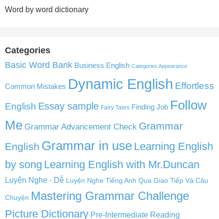
Word by word dictionary
Categories
Basic Word Bank
Business English
Categories Appearance
Dynamic English
Effortless
Common Mistakes
Follow
English
Essay sample
Finding Job
Fairy Tales
Me
Grammar
Grammar Advancement Check
Grammar in use
Learning English
English
by song
Learning English with Mr.Duncan
Luyện Nghe - Dễ
Luyện Nghe Tiếng Anh Qua Giao Tiếp Và Câu
Mastering Grammar Challenge
Chuyện
Picture Dictionary
Pre-Intermediate Reading